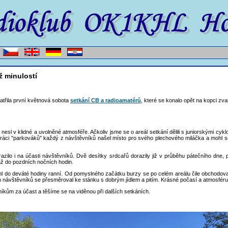
ž minulostí
 patřila první květnová sobota
setkání CB a radioamatérů
, které se konalo opět na kopci z
v nesl v klidné a uvolněné atmosféře. Ačkoliv jsme se o areál setkání dělili s juniorskými cyk
ráci "parkováků" každý z návštěvníků našel místo pro svého plechového miláčka a mohl se 
azilo i na účasti návštěvníků. Dvě desítky srdcařů dorazily již v průběhu pátečního dne,
až do pozdních nočních hodin.
běhl do deváté hodiny ranní. Od pomyslného začátku burzy se po celém areálu čile obchodo
m návštěvníků se přesměroval ke stánku s dobrým jídlem a pitím. Krásné počasí a atmosfér
kům za účast a těšíme se na viděnou při dalších setkáních.