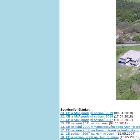
Související články:
23. CB a AMA prodejní setkání 2019
(08.04.2019)
22. CB a AMA prodejní setkání 2018
(17.04.2018)
21. CB a AMA prodejní setkání 2017
(18.03.2017)
15. CB setkání 2011 na Kamenci
(04.05.2011)
13. CB setkání 2009 v motokrosovém depu AMK Holic
12. CB setkání 2008 na Horním Jelení už tento víkend
11. CB setkání 2007 na Horním Jelení
(15.05.2007)
10. CB a setkání 2006 na Horním Jelení
(15.05.2006)