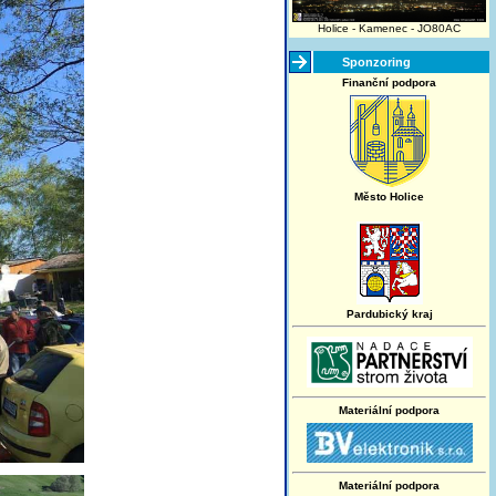
Holice - Kamenec - JO80AC
Sponzoring
Finanční podpora
Město Holice
Pardubický kraj
Materiální podpora
Materiální podpora