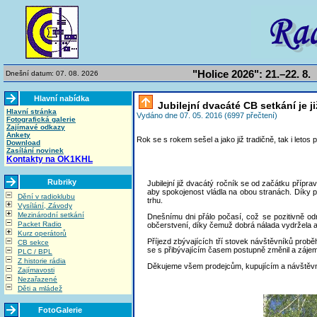
"Holice 2026": 21.–22. 8.
Dnešní datum: 07. 08. 2026
Hlavní nabídka
Jubilejní dvacáté CB setkání je ji
Hlavní stránka
Vydáno dne 07. 05. 2016 (6997 přečtení)
Fotografická galerie
Zajímavé odkazy
Ankety
Rok se s rokem sešel a jako již tradičně, tak i letos
Download
Zasílání novinek
Kontakty na OK1KHL
Rubriky
Jubilejní již dvacátý ročník se od začátku přípra
aby spokojenost vládla na obou stranách. Díky p
Dění v radioklubu
trhu.
Vysílání, Závody
Mezinárodní setkání
Dnešnímu dni přálo počasí, což se pozitivně odr
Packet Radio
občerstvení, díky čemuž dobrá nálada vydržela 
Kurz operátorů
Příjezd zbývajících tří stovek návštěvníků pro
CB sekce
se s přibývajícím časem postupně změnil a záje
PLC / BPL
Z historie rádia
Děkujeme všem prodejcům, kupujícím a návštěvní
Zajímavosti
Nezařazené
Děti a mládež
FotoGalerie