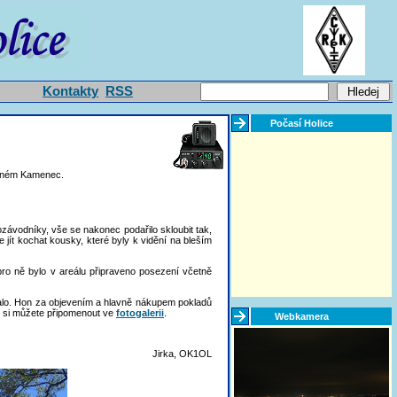
Kontakty
RSS
Počasí Holice
vaném Kamenec.
lozávodníky, vše se nakonec podařilo skloubit tak,
jít kochat kousky, které byly k vidění na bleším
 pro ně bylo v areálu připraveno posezení včetně
valo. Hon za objevením a hlavně nákupem pokladů
u si můžete připomenout ve
fotogalerii
.
Webkamera
Jirka, OK1OL