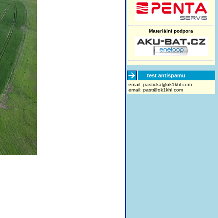
Materiální podpora
test antispamu
email:
moc.lhk1ko@akcitsap
email:
past@ok1khl.com