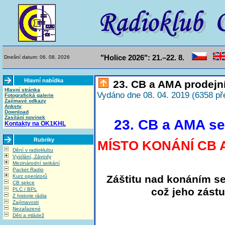
"Holice 2026": 21.–22. 8.
Dnešní datum: 06. 08. 2026
Hlavní nabídka
23. CB a AMA prodejní
Hlavní stránka
Vydáno dne 08. 04. 2019 (6358 př
Fotografická galerie
Zajímavé odkazy
Ankety
Download
Zasílání novinek
23. CB a AMA se
Kontakty na OK1KHL
Rubriky
MÍSTO KONÁNÍ CB A
Dění v radioklubu
Vysílání, Závody
Mezinárodní setkání
Packet Radio
Záštitu nad konáním se
Kurz operátorů
CB sekce
což jeho zást
PLC / BPL
Z historie rádia
Zajímavosti
Nezařazené
Děti a mládež