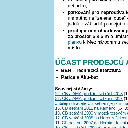
nebudou,
parkování pro neprodávají
umístěno na "zelené louce" 
jedná o základní prodejní m
prodejní místo/parkovací 
za prostor 5 x 5 m
a umístě
plánku
k Mezinárodnímu setk
místo.
ÚČAST PRODEJCŮ 
BEN - Technická literatura
Patice a Aku-bat
Související články:
22. CB a AMA prodejní setkání 2018
(1
21. CB a AMA prodejní setkání 2017
(1
Jubilejní dvacáté CB setkání je již minu
15. CB setkání 2011 na Kamenci
(04.0
13. CB setkání 2009 v motokrosovém
12. CB setkání 2008 na Horním Jelení 
11. CB setkání 2007 na Horním Jelení
10. CB a setkání 2006 na Horním Jelen