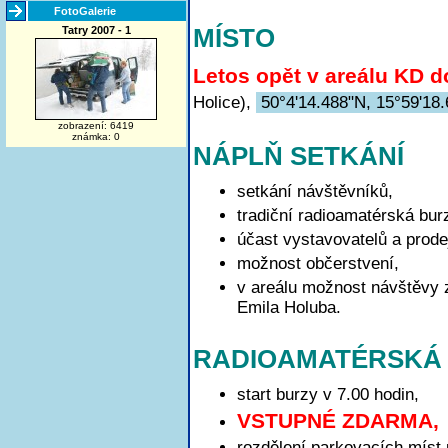
FotoGalerie
Tatry 2007 - 1
MÍSTO
Letos opět v areálu KD 
Holice),
50°4'14.488"N, 15°59'18
zobrazení: 6419
známka: 0
NÁPLŇ SETKÁNÍ
setkání návštěvníků,
tradiční radioamatérská bur
účast vystavovatelů a prode
možnost občerstvení,
v areálu možnost návštěvy 
Emila Holuba.
RADIOAMATÉRSKÁ
start burzy v 7.00 hodin,
VSTUPNÉ ZDARMA,
rozdělení parkovacích míst 