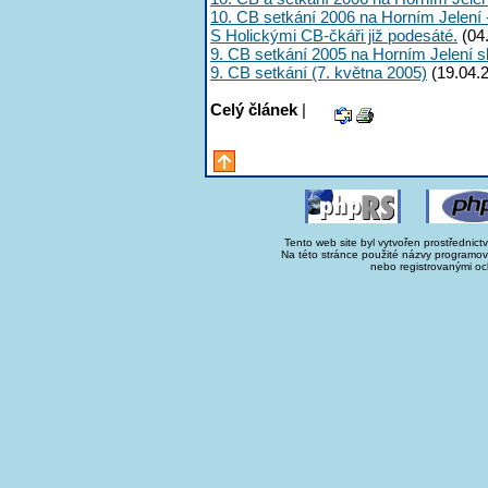
10. CB setkání 2006 na Horním Jelení -
S Holickými CB-čkáři již podesáté.
(04
9. CB setkání 2005 na Horním Jelení s
9. CB setkání (7. května 2005)
(19.04.
Celý článek
|
Tento web site byl vytvořen prostřednict
Na této stránce použité názvy programo
nebo registrovanými oc