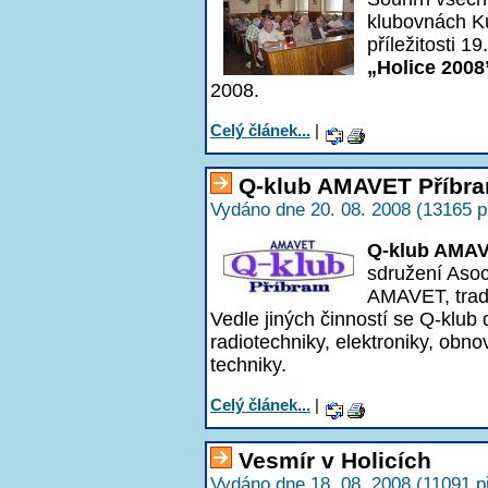
klubovnách Ku
příležitosti 
„Holice 2008
2008.
Celý článek...
|
Q-klub AMAVET Příbra
Vydáno dne 20. 08. 2008 (13165 p
Q-klub AMAV
sdružení Asoc
AMAVET, tradi
Vedle jiných činností se Q-klub 
radiotechniky, elektroniky, obno
techniky.
Celý článek...
|
Vesmír v Holicích
Vydáno dne 18. 08. 2008 (11091 p