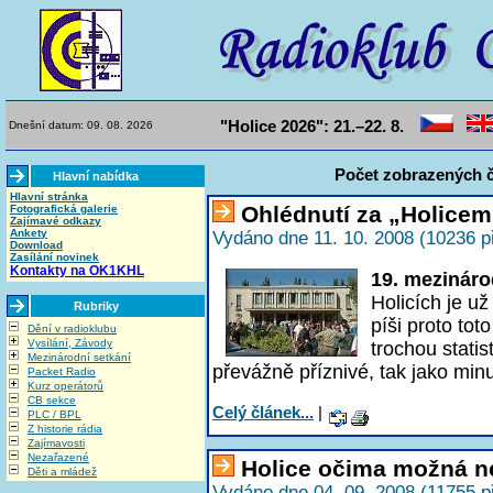
"Holice 2026": 21.–22. 8.
Dnešní datum: 09. 08. 2026
Počet zobrazených č
Hlavní nabídka
Hlavní stránka
Ohlédnutí za „Holicem
Fotografická galerie
Zajímavé odkazy
Ankety
Vydáno dne 11. 10. 2008 (10236 p
Download
Zasílání novinek
Kontakty na OK1KHL
19. mezináro
Holicích je u
Rubriky
píši proto tot
Dění v radioklubu
Vysílání, Závody
trochou statis
Mezinárodní setkání
převážně příznivé, tak jako minu
Packet Radio
Kurz operátorů
CB sekce
Celý článek...
|
PLC / BPL
Z historie rádia
Zajímavosti
Nezařazené
Holice očima možná ne
Děti a mládež
Vydáno dne 04. 09. 2008 (11755 p