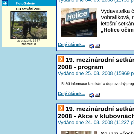
FotoGalerie
CB setkání 2016
Vydavatelka 
Vohralíková, 
letošní setkán
„Holice očim
zobrazení: 3747
Celý článek...
|
známka: 0
19. mezinárodní setká
2008 - program
Vydáno dne 25. 08. 2008 (15969 p
Bližší informace k setkání a doprovodný pro
Celý článek...
|
19. mezinárodní setká
2008 - Akce v klubovnác
Vydáno dne 24. 08. 2008 (11227 p
Souhrn všech