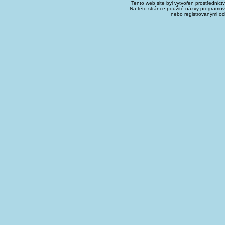
Tento web site byl vytvořen prostřednict
Na této stránce použité názvy programo
nebo registrovanými oc