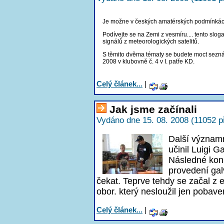
Je možne v českých amatérských podmínkách 
Podívejte se na Zemi z vesmíru.... tento slog
signálů z meteorologických satelitů.
S těmito dvěma tématy se budete moct seznám
2008 v klubovně č. 4 v I. patře KD.
Celý článek...
|
Jak jsme začínali
Vydáno dne 15. 08. 2008 (11052 p
Další významn
učinil Luigi G
Následné kon
provedení gal
čekat. Teprve tehdy se začal z e
obor. který nesloužil jen pobave
Celý článek...
|