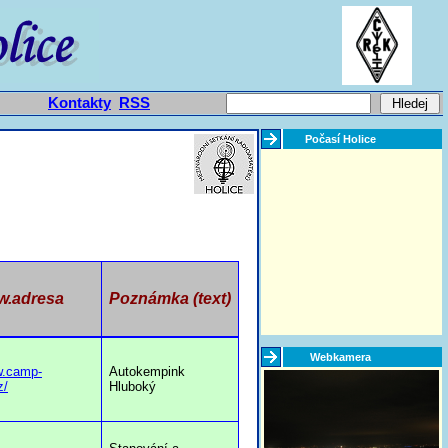
Kontakty
RSS
Počasí Holice
.adresa
Poznámka (text)
Webkamera
w.camp-
Autokempink
z/
Hluboký