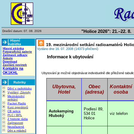
"Holice 2026": 21.–22. 8.
Dnešní datum: 07. 08. 2026
Hlavní
nabídka
19. mezinárodní setkání radioamatérů Holic
Hlavní stránka
Vydáno dne 16. 07. 2008 (14373 přečtení)
Fotografická galerie
Zajímavé odkazy
Informace k ubytování
Ankety
Download
Zasílání novinek
Kontakty na
OK1KHL
Ubytování je možné objednávat individuelně dle přiložené tabulk
Rubriky
Ubytovna,
Obec
Kontaktní
Dění v radioklubu
Hotel
(adresa)
osoba
Vysílání, Závody
Mezinárodní
setkání
Packet Radio
Kurz operátorů
Podlesí 89,
Autokemping
CB sekce
534 01
viz telefon
PLC / BPL
Hluboký
Holice
Z historie rádia
Zajímavosti
Nezařazené
Děti a mládež