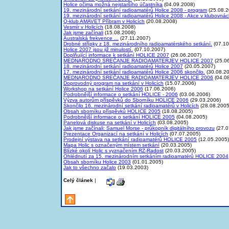
Holice očima možná nejstaršího účastníka
(04.09.2008)
19. mezinárodní setkání radioamatérů Holice 2008 - program
(25.08.2
19. mezinárodní setkání radioamatérů Holice 2008 - Akce v klubovná
Q-klub AMAVET Příbram v Holicích
(20.08.2008)
Vesmír v Holicích
(18.08.2008)
Jak jsme začínali
(15.08.2008)
Australská frekvence ...
(27.11.2007)
Drobné střípky z 18. mezinárodního radioamatérského setkání.
(07.10
Holice 2007 jsou již minulostí.
(07.10.2007)
Doplňující informace k setkání HOLICE 2007
(26.06.2007)
MEDNARODNO SREČANJE RADIOAMATERJEV HOLICE 2007
(25.0
18. mezinárodní setkání radioamatérů Holice 2007
(20.05.2007)
17. mezinárodní setkání radioamatérů Holice 2006 skončilo.
(30.08.2
MEDNARODNO SREČANJE RADIOAMATERJEV HOLICE 2006
(04.0
Doprovodný program na setkání v Holicích
(15.07.2006)
Workshop na setkání Holice 2006
(17.06.2006)
Podrobnější informace o setkání HOLICE - 2006
(03.06.2006)
Výzva autorům příspěvků do Sborníku HOLICE 2006
(29.03.2006)
Skončilo 16. mezinárodní setkání radioamatérů v Holicích
(28.08.2005
Obsah sborníku příspěvků HOLICE 2005
(18.08.2005)
Podrobnější informace o setkání HOLICE 2005
(04.08.2005)
Panelová diskuse na setkání v Holicích
(03.08.2005)
Jak jsme začínali: Samuel Morse - průkopník digitálního provozu
(27.0
Prezentace Organizací na setkání v Holicích
(07.07.2005)
Prodejní výstava na setkání radioamatérů HOLICE 2005
(12.05.2005)
Mapa Holic s označeným místem setkání
(20.03.2005)
Blízké okolí Holic s vyznačením RZ-Radost
(20.03.2005)
Ohlédnutí za 15. mezinárodním setkáním radioamatérů HOLICE 2004
Obsah sborníku Holice 2003
(01.01.2005)
Jak to všechno začalo
(19.03.2003)
Celý článek
|