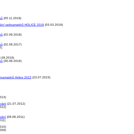
ků
(05.11.2019)
tkání radioamatérů HOLICE 2019
(03.03.2019)
ků
(02.09.2018)
ků
(02.09.2017)
7)
.09.2016)
ků
(30.08.2016)
dioamatérů Holice 2015
(23.07.2015)
013)
ování
(21.07.2012)
012)
ování
(09.08.2011)
011)
010)
009)