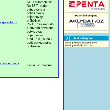
SOU automobilní:
Do 15.7. budou
vyřizovány a
potvrzovány
Materiální podpora
objednávky
průběžně.
w.spsauto.cz
Po 15.7.se nebudou
z důvodů dovolené
potvrzovat
objednávky
test antispamu
a od 15.8., budou
opět potvrzovány
email:
moc.lhk1ko@akcitsap
email:
past@ok1khl.com
průběžně.
.holice.cz/rz-
Kapacita: značná