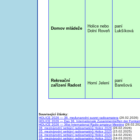
Holice nebo
paní
Domov mládeže
Dolní Roveň
Lukšíková
Rekreační
paní
Horní Jelení
zařízení Radost
Barešová
Související články:
HOLICE 2026 — 36. međunarodni susret radioamatera
(26.02.2026)
HOLICE 2026 — Das 36. Internationale Zusammentreffen der Funka
HOLICE 2026 — 36st International Radio-amateur Meeting
(26.02.20
36. mezinárodní setkání radioamatérů Holice 2026
(26.02.2026)
35. mezinárodní setkání radioamatérů Holice 2025
(15.02.2025)
34. mezinárodní setkání radioamatérů Holice 2024
(14.02.2024)
33. mezinárodní setkání radioamatérů Holice 2023
(19.03.2023)