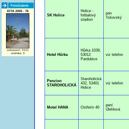
FotoGalerie
Holice -
IOTA 2005 - 76
pan
SK Holice
fotbalový
Tošovský
stadion
Hůrka 1039,
zobrazení: 5121
známka: 0
Hotel Hůrka
53012
viz telefon
Pardubice
Staroholická
Penzion
432, 53401
viz telefon
STAROHOLICKÁ
Holice
paní
Motel HANA
Ostřetín 40
Úlehlová