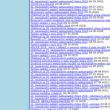
32. mezinárodní setkání radioamatérů Holice 2022
(01.04.2022)
COVID-19 a HOLICE
(16.08.2021)
31. mezinárodní setkání radioamatérů Holice 2021
(05.07.2021)
31. mezinárodní setkání radioamatérů Holice 2021
(17.03.2021)
Mezinárodní setkání radioamatérů Holice 2020
(16.05.2020)
Ohlédnutí za 30. mezinárodním setkáním radioamatérů očima účastní
30. mezinárodní setkání radioamatérů Holice 2019
(22.05.2019)
Rezervační systém prodejních míst na bleším trhu mezinárodního se
Termíny setkání v roce 2019
(26.02.2019)
Návštěvnost programu Holice 2018
(03.09.2018)
Ohlédnutí za 29. mezinárodním setkáním radioamatérů očima účastní
29. mezinárodní setkání radioamatérů Holice 2018
(14.06.2018)
Termíny setkání v roce 2018
(27.01.2018)
Ohlédnutí za 28. mezinárodním setkáním radioamatérů očima účastní
Reportáž z 27. mezinárodního setkání radioamatérů 2016
(15.05.201
28. mezinárodní setkání radioamatérů Holice 2017
(18.03.2017)
Termíny setkání v roce 2017
(30.10.2016)
HOLICE 2016 - práce s mládeží a expozice elektro a radio kroužků
(03
Ohlédnutí za 27. mezinárodním setkáním radioamatérů očima účastní
27. mezinárodní setkání radioamatérů Holice 2016
(06.03.2016)
Termíny setkání v roce 2016
(19.10.2015)
Ohlédnutí za 26. mezinárodním setkáním radioamatérů
(25.09.2015)
Společná expozice elektro a radio kroužků Holice 2015
(26.08.2015)
Společná expozice elektro/radio kroužků na mezinárodním setkání ra
26. mezinárodní setkání radioamatérů Holice 2015
(12.05.2015)
Termíny setkání v roce 2015
(20.01.2015)
Ohlédnutí za 25. mezinárodním setkáním radioamatérů
(30.09.2014)
25. mezinárodní setkání radioamatérů Holice 2014
(17.01.2014)
Ohlédnutí za 24. mezinárodním setkáním radioamatérů
(26.08.2013)
24. mezinárodní setkání radioamatérů Holice 2013 - program
(15.01.2
Ohlédnutí za 23. mezinárodním setkáním radioamatérů
(27.08.2012)
23. mezinárodní setkání radioamatérů Holice 2012 - informace k ubyt
23. mezinárodní setkání radioamatérů Holice 2012 - program
(06.03.2
Ohlédnutí za 22. mezinárodním setkáním radioamatérů
(06.09.2011)
Vzácná návštěva v Holicích.
(31.08.2011)
22. mezinárodní setkání radioamatérů Holice 2011 - informace k ubyt
22. mezinárodní setkání radioamatérů Holice 2011 - program
(10.03.2
HOLICE, MEKKA RADIOAMATÉRŮ
(27.12.2010)
21. mezinárodní setkání radioamatérů Holice 2010 - program
(13.06.2
20. mezinárodní setkání radioamatérů Holice 2009 - program
(15.08.2
Ohlédnutí za „Holicemi 2008”
(11.10.2008)