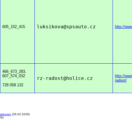
luksikov
a@spsauto.cz
605_152_415
http://ww
466_673_283,
607_574_032
http://www
rz-rados
t@holice.cz
radost/
728 058 132
mateuren
(26.02.2026)
26)