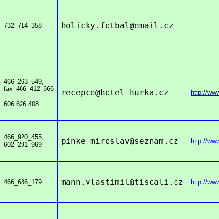
holicky.fotba
l@email.cz
732_714_358
466_263_549,
fax_466_412_666
recepc
e@hotel-hurka.cz
http://ww
606 626 408
466_920_455,
pinke.mirosla
v@seznam.cz
http://ww
602_291_969
mann.vlastimi
l@tiscali.cz
466_686_179
http://ww