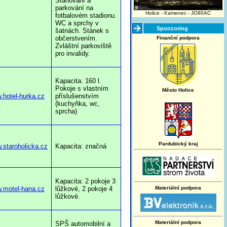
Stanování a
parkování na
Holice - Kamenec - JO80AC
fotbalovém stadionu.
WC a sprchy v
Sponzoring
šatnách. Stánek s
občerstvením.
Finanční podpora
Zvláštní parkoviště
pro invalidy.
Kapacita: 160 l.
Pokoje s vlastním
Město Holice
w.hotel-hurka.cz
příslušenstvím
(kuchyňka, wc,
sprcha)
Pardubický kraj
w.staroholicka.cz
Kapacita: značná
Kapacita: 2 pokoje 3
w.motel-hana.cz
lůžkové, 2 pokoje 4
Materiální podpora
lůžkové.
Materiální podpora
SPŠ automobilní a