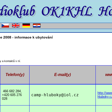
e 2008 - informace k ubytování
y a kontaktů v ní.
Telefon(y)
E-mail(y)
www
466 682 284,
http://ww
camp-hlubok
y@iol.cz
+420 605 276
hluboky.c
028