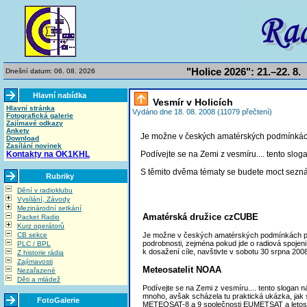
"Holice 2026": 21.–22. 8.
Dnešní datum: 06. 08. 2026
Hlavní nabídka
Vesmír v Holicích
Hlavní stránka
Vydáno dne 18. 08. 2008 (11079 přečtení)
Fotografická galerie
Zajímavé odkazy
Ankety
Je možne v českých amatérských podmínkách 
Download
Zasílání novinek
Kontakty na OK1KHL
Podívejte se na Zemi z vesmíru.... tento slog
S těmito dvěma tématy se budete moct seznámi
Rubriky
Dění v radioklubu
Vysílání, Závody
Mezinárodní setkání
Amatérská družice czCUBE
Packet Radio
Kurz operátorů
CB sekce
Je možne v českých amatérských podmínkách post
podrobnosti, zejména pokud jde o radiová spojeni,
PLC / BPL
k dosažení cíle, navštivte v sobotu 30 srpna 20
Z historie rádia
Zajímavosti
Meteosatelit NOAA
Nezařazené
Děti a mládež
Podívejte se na Zemi z vesmíru.... tento slogan 
mnoho, avšak scházela tu praktická ukázka, jak si
FotoGalerie
METEOSAT-8 a 9 společnosti EUMETSAT a letos se