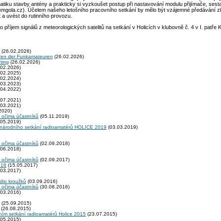
tiku stavby antény a prakticky si vyzkoušet postup při nastavování modulu přijímače, sest
ola.cz). Účelem našeho letošního pracovního setkání by mělo být vzájemné předávání zku
t a uvést do rutinního provozu.
říjem signálů z meteorologických satelitů na setkání v Holicích v klubovně č. 4 v I. patře 
(26.02.2026)
fen der Funkamateuren
(26.02.2026)
ting
(26.02.2026)
02.2026)
02.2025)
02.2024)
03.2023)
04.2022)
07.2021)
03.2021)
2020)
 očima účastníků
(05.11.2019)
05.2019)
zinárodního setkání radioamatérů HOLICE 2019
(03.03.2019)
 očima účastníků
(02.09.2018)
06.2018)
 očima účastníků
(02.09.2017)
016
(15.05.2017)
03.2017)
adio kroužků
(03.09.2016)
 očima účastníků
(30.08.2016)
03.2016)
(25.09.2015)
(26.08.2015)
ním setkání radioamatérů Holice 2015
(23.07.2015)
05.2015)