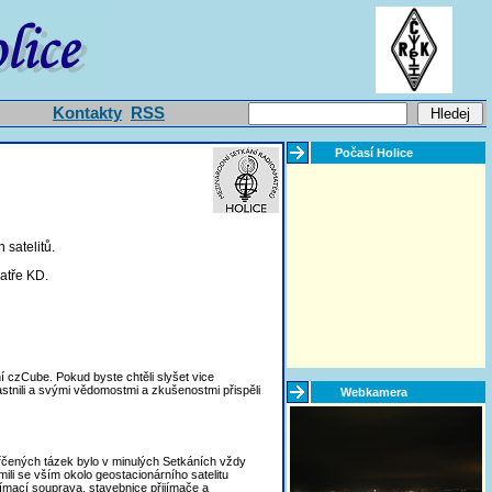
Kontakty
RSS
Počasí Holice
 satelitů.
patře KD.
czCube. Pokud byste chtěli slyšet vice
astnili a svými vědomostmi a zkušenostmi přispěli
Webkamera
Vyřčených tázek bylo v minulých Setkáních vždy
ili se vším okolo geostacionárního satelitu
ímací souprava, stavebnice přijímače a