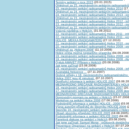
Termíny setkání v roce 2015
(20.01.2015)
Ohlédnutí za 25. mezinárodním setkáním radioamatérů
25. mezinárodní setkání radioamatérů Holice 2014
(17.
Ohlédnutí za 24. mezinárodním setkáním radioamatérů
24. mezinárodní setkání radioamatérů Holice 2013 - p
Ohlédnutí za 23. mezinárodním setkáním radioamatérů
23. mezinárodní setkání radioamatérů Holice 2012 - in
23. mezinárodní setkání radioamatérů Holice 2012 - p
Ohlédnutí za 22. mezinárodním setkáním radioamatérů
Vzácná návštěva v Holicích.
(31.08.2011)
22. mezinárodní setkání radioamatérů Holice 2011 - in
22. mezinárodní setkání radioamatérů Holice 2011 - p
HOLICE, MEKKA RADIOAMATÉRŮ
(27.12.2010)
21. mezinárodní setkání radioamatérů Holice 2010 - p
20. mezinárodní setkání radioamatérů Holice 2009 - p
Ohlédnutí za „Holicemi 2008”
(11.10.2008)
Holice očima možná nejstaršího účastníka
(04.09.2008
19. mezinárodní setkání radioamatérů Holice 2008 - p
19. mezinárodní setkání radioamatérů Holice 2008 - A
Q-klub AMAVET Příbram v Holicích
(20.08.2008)
Jak jsme začínali
(15.08.2008)
19. mezinárodní setkání radioamatérů Holice 2008 - in
Australská frekvence ...
(27.11.2007)
Drobné střípky z 18. mezinárodního radioamatérského 
Holice 2007 jsou již minulostí.
(07.10.2007)
Doplňující informace k setkání HOLICE 2007
(26.06.20
MEDNARODNO SREČANJE RADIOAMATERJEV HOLIC
18. mezinárodní setkání radioamatérů Holice 2007
(20.
17. mezinárodní setkání radioamatérů Holice 2006 skon
MEDNARODNO SREČANJE RADIOAMATERJEV HOLIC
Doprovodný program na setkání v Holicích
(15.07.2006
Workshop na setkání Holice 2006
(17.06.2006)
Podrobnější informace o setkání HOLICE - 2006
(03.0
Výzva autorům příspěvků do Sborníku HOLICE 2006
(
Skončilo 16. mezinárodní setkání radioamatérů v Holic
Obsah sborníku příspěvků HOLICE 2005
(18.08.2005)
Podrobnější informace o setkání HOLICE 2005
(04.08.
Panelová diskuse na setkání v Holicích
(03.08.2005)
Jak jsme začínali: Samuel Morse - průkopník digitálníh
Prezentace Organizací na setkání v Holicích
(07.07.20
Prodejní výstava na setkání radioamatérů HOLICE 20