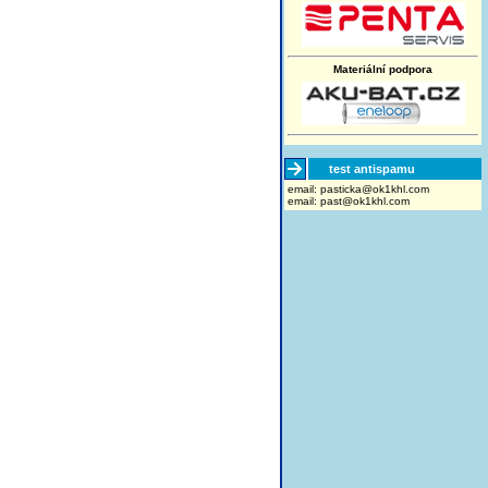
Materiální podpora
test antispamu
email:
moc.lhk1ko@akcitsap
email:
past@ok1khl.com