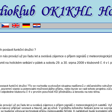
postavit funkční družici ?
an nás provází už po řadu let a svolává zájemce o příjem signálů z meteorologických
t na holickém setkání v pátek a sobotu 29. a 30. srpna 2008 v klubovně č. 4 v I. 
avit funkční družici ?To se rozhodla vyzkoušet skupina nadšenců z občanského sdružení 
 pozemní stanici a potencialni možnosti jejího příjmu, nebo byste se radi tohoto projektu zúč
08 odpoledne klubovnu č 4 v prvním poschodí KD přednášku a besedu na toto téma.
nás provází už po řadu let a svolává zájemce o příjem signálů z meteorologických satelitů. 
 takový přijímač sestavit a hlavně, jak jej oživit. V průběhu loňského Setkání jsme se seznám
 budeme věnovat technologii příjmu meteosatelitů NOAA. K nahlédnutí bude kompletní přij