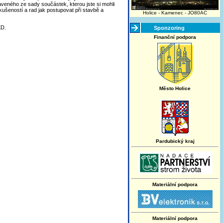
aveného ze sady součástek, kterou jste si mohli
šeností a rad jak postupovat při stavbě a
Holice - Kamenec - JO80AC
KD.
Sponzoring
Finanční podpora
Město Holice
Pardubický kraj
Materiální podpora
Materiální podpora