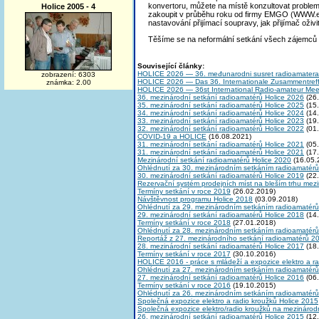
konvertoru, můžete na místě konzultovat problema
Holice 2005 - 4
zakoupit v průběhu roku od firmy EMGO (WWW.emg
nastavování přijímací soupravy, jak přijímač oživi
Těšíme se na neformální setkání všech zájemců o p
Související články:
HOLICE 2026 — 36. međunarodni susret radioamatera
zobrazení: 6303
HOLICE 2026 — Das 36. Internationale Zusammentref
známka: 2.00
HOLICE 2026 — 36st International Radio-amateur Mee
36. mezinárodní setkání radioamatérů Holice 2026
(26.
35. mezinárodní setkání radioamatérů Holice 2025
(15.
34. mezinárodní setkání radioamatérů Holice 2024
(14.
33. mezinárodní setkání radioamatérů Holice 2023
(19.
32. mezinárodní setkání radioamatérů Holice 2022
(01.
COVID-19 a HOLICE
(16.08.2021)
31. mezinárodní setkání radioamatérů Holice 2021
(05.
31. mezinárodní setkání radioamatérů Holice 2021
(17.
Mezinárodní setkání radioamatérů Holice 2020
(16.05.
Ohlédnutí za 30. mezinárodním setkáním radioamatérů
30. mezinárodní setkání radioamatérů Holice 2019
(22.
Rezervační systém prodejních míst na bleším trhu me
Termíny setkání v roce 2019
(26.02.2019)
Návštěvnost programu Holice 2018
(03.09.2018)
Ohlédnutí za 29. mezinárodním setkáním radioamatérů
29. mezinárodní setkání radioamatérů Holice 2018
(14.
Termíny setkání v roce 2018
(27.01.2018)
Ohlédnutí za 28. mezinárodním setkáním radioamatérů
Reportáž z 27. mezinárodního setkání radioamatérů 2
28. mezinárodní setkání radioamatérů Holice 2017
(18.
Termíny setkání v roce 2017
(30.10.2016)
HOLICE 2016 - práce s mládeží a expozice elektro a r
Ohlédnutí za 27. mezinárodním setkáním radioamatérů
27. mezinárodní setkání radioamatérů Holice 2016
(06.
Termíny setkání v roce 2016
(19.10.2015)
Ohlédnutí za 26. mezinárodním setkáním radioamatérů
Společná expozice elektro a radio kroužků Holice 2015
Společná expozice elektro/radio kroužků na mezinárod
26. mezinárodní setkání radioamatérů Holice 2015
(12.