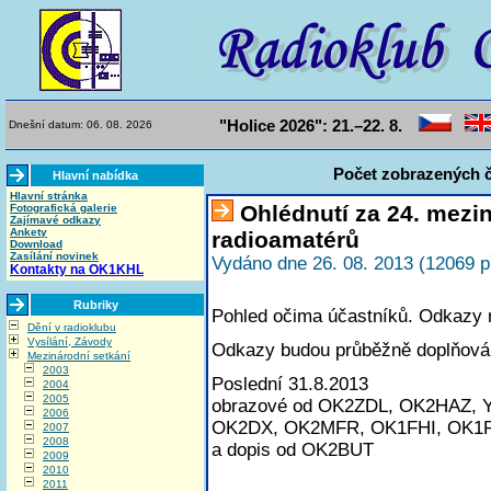
"Holice 2026": 21.–22. 8.
Dnešní datum: 06. 08. 2026
Počet zobrazených č
Hlavní nabídka
Hlavní stránka
Ohlédnutí za 24. mezi
Fotografická galerie
Zajímavé odkazy
Ankety
radioamatérů
Download
Zasílání novinek
Vydáno dne 26. 08. 2013 (12069 p
Kontakty na OK1KHL
Rubriky
Pohled očima účastníků. Odkazy na
Dění v radioklubu
Vysílání, Závody
Odkazy budou průběžně doplňová
Mezinárodní setkání
2003
Poslední 31.8.2013
2004
2005
obrazové od OK2ZDL, OK2HAZ, 
2006
OK2DX, OK2MFR, OK1FHI, OK1
2007
2008
a dopis od OK2BUT
2009
2010
2011