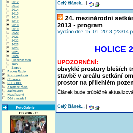
2012
Celý článek...
|
2013
2014
2015
24. mezinárodní setká
2016
2017
2013 - program
2018
2019
Vydáno dne 15. 01. 2013 (23314 p
2020
2021
2022
2023
HOLICE 2
2024
2025
2026
Fridrichshafen
UPOZORNĚNÍ:
Tatry
obvyklé prostory bleších t
Zagreb
Packet Radio
stavbě v areálu setkání om
Kurz operátorů
CB sekce
prostor na přilehlém poze
PLC / BPL
Z historie rádia
Zajímavosti
Článek bude průběžně aktualizová
Nezařazené
Děti a mládež
Celý článek...
|
FotoGalerie
CB 2006 - 13