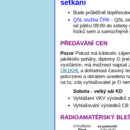
setkání
Bude průběžně doplňován
QSL služba ČRK
- QSL s
od pátku 09:00 do soboty
lístků sem a samozřejmě p
PŘEDÁVÁNÍ CEN
Pozor
Pokud má kdokoliv zájem
jakékoliv poháry, diplomy či jin
vysíláním, má možnost napsat 
OK1KHL
a dohodnout časový te
potvrzeno a obratem uvedeno na
na to, zda vyhlašovatel je či ne
Sobota - velký sál KD
Vyhlášení VKV výsledků z
Vyhlašování výsledků CB 
RADIOAMATÉRSKÝ BLEŠ
OTEVŘENO
na parkovišti
Pátek
6:00-18:00