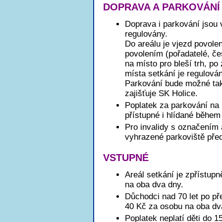
DOPRAVA A PARKOVÁNÍ
Doprava i parkování jsou
regulovány.
Do areálu je vjezd povole
povolením (pořadatelé, čes
na místo pro bleší trh, po
místa setkání je regulov
Parkování bude možné také
zajišťuje SK Holice.
Poplatek za parkování na h
přístupné i hlídané během
Pro invalidy s označením 
vyhrazené parkoviště pře
VSTUPNÉ
Areál setkání je zpřístup
na oba dva dny.
Důchodci nad 70 let po př
40 Kč za osobu na oba dv
Poplatek neplatí děti do 1