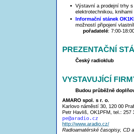
Výstavní a prodejní trhy
elektrotechnikou, knihami
Informační stánek OK1
možností připojení vlastn
pořadatelé
: 7:00-18:0
PREZENTAČNÍ ST
Český radioklub
VYSTAVUJÍCÍ FIRM
Budou průběžně doplňo
AMARO spol. s r. o.
Karlovo náměstí 30, 120 00 Pra
Petr Havliš, OK1PFM, tel.: 257
p
e@aradio.cz
http://www.aradio.cz/
Radioamatérské časopisy, CD 