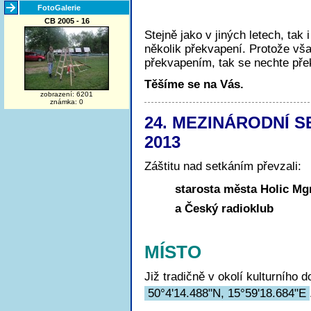
FotoGalerie
CB 2005 - 16
Stejně jako v jiných letech, tak
několik překvapení. Protože v
překvapením, tak se nechte pře
Těšíme se na Vás.
zobrazení: 6201
známka: 0
24. MEZINÁRODNÍ 
2013
Záštitu nad setkáním převzali:
starosta města Holic Mgr
a Český radioklub
MÍSTO
Již tradičně v okolí kulturního 
50°4'14.488"N, 15°59'18.684"E