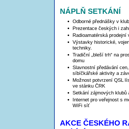
NÁPLŇ SETKÁNÍ
Odborné přednášky v klub
Prezentace českých i zah
Radioamatérská prodejní 
Výstavky historické, voje
techniky.
Tradiční „bleší trh“ na pro
domu
Slavnostní předávání cen
síbíčkářské aktivity a zá
Možnost potvrzení QSL 
ve stánku ČRK
Setkání zájmových klubů 
Internet pro veřejnost s m
WiFi síť
AKCE ČESKÉHO RA