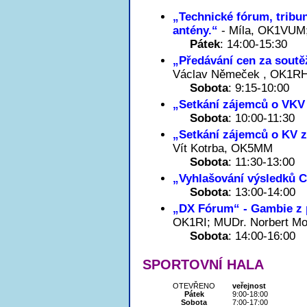
„Technické fórum, tribun
antény.“
- Míla, OK1VUM;
Pátek
: 14:00-15:30
„Předávání cen za sout
Václav Němeček , OK1R
Sobota
: 9:15-10:00
„Setkání zájemců o VKV
Sobota
: 10:00-11:30
„Setkání zájemců o KV 
Vít Kotrba, OK5MM
Sobota
: 11:30-13:00
„Vyhlašování výsledků C
Sobota
: 13:00-14:00
„DX Fórum“ - Gambie z 
OK1RI; MUDr. Norbert M
Sobota
: 14:00-16:00
SPORTOVNÍ HALA
OTEVŘENO
veřejnost
Pátek
9:00-18:00
Sobota
7:00-17:00