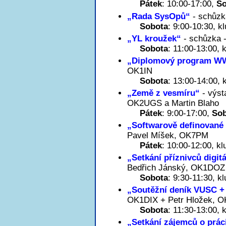
Pátek
: 10:00-17:00,
So
„Rada SysOpů“
- schůzk
Sobota
: 9:00-10:30, 
„YL kroužek“
- schůzka 
Sobota
: 11:00-13:00,
„Diplomový program W
OK1IN
Sobota
: 13:00-14:00,
„Země z vesmíru“
- výst
OK2UGS a Martin Blaho
Pátek
: 9:00-17:00,
So
„Softwarově definované 
Pavel Míšek, OK7PM
Pátek
: 10:00-12:00, k
„Setkání příznivců digi
Bedřich Jánský, OK1DOZ
Sobota
: 9:30-11:30, 
„Soutěžní deník VUSC 
OK1DIX + Petr Hložek, 
Sobota
: 11:30-13:00,
„Setkání zájemců o prác