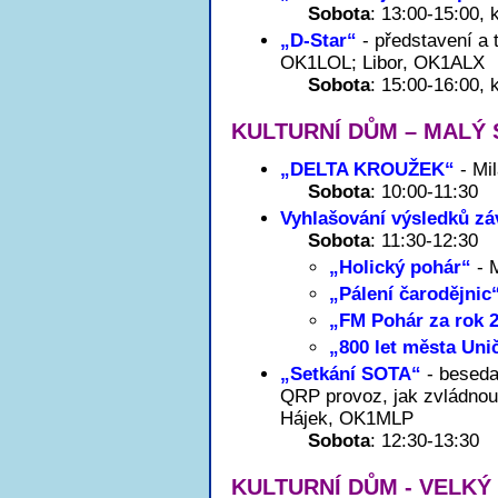
Sobota
: 13:00-15:00,
„D-Star“
- představení a 
OK1LOL; Libor, OK1ALX
Sobota
: 15:00-16:00,
KULTURNÍ DŮM – MALÝ 
„DELTA KROUŽEK“
- Mi
Sobota
: 10:00-11:30
Vyhlašování výsledků z
Sobota
: 11:30-12:30
„Holický pohár“
- 
„Pálení čarodějnic
„FM Pohár za rok 
„800 let města Uni
„Setkání SOTA“
- beseda
QRP provoz, jak zvládnou
Hájek, OK1MLP
Sobota
: 12:30-13:30
KULTURNÍ DŮM - VELKÝ