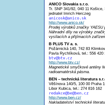
ANICO Slovakia s.r.o.
Tr. SNP 341/92, 040 11 Košice,
jednatel Imrich Herczeg
anicos
k@anico.sk
http://www.anico.sk/
Prodej výrobků značky YAESU pr
Náhradní díly na výrobky značk
vysílacích a přijímacích zaříz
B PLUS TV a. s.
Požárnická 140, 742 83 Klimkov
Pavla Rychlíková, tel.: 556 420
bt
v@btv.cz
http://www.btv.cz/
Magnetické smyčkové antény ML
radioamatérská pásma.
BEN – technická literatura s.r.
Věšínova 140/5, 100 00 Praha 1
Libor Kubica, tel.: 274 816 162
redakc
e@be@ben.cz
http://www.ben.cz/
Nakladatelství technické literat