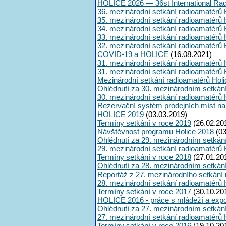
HOLICE 2026 — 36st International Ra
36. mezinárodní setkání radioamatérů 
35. mezinárodní setkání radioamatérů 
34. mezinárodní setkání radioamatérů 
33. mezinárodní setkání radioamatérů 
32. mezinárodní setkání radioamatérů 
COVID-19 a HOLICE
(16.08.2021)
31. mezinárodní setkání radioamatérů 
31. mezinárodní setkání radioamatérů 
Mezinárodní setkání radioamatérů Hol
Ohlédnutí za 30. mezinárodním setkán
30. mezinárodní setkání radioamatérů 
Rezervační systém prodejních míst na
HOLICE 2019
(03.03.2019)
Termíny setkání v roce 2019
(26.02.20
Návštěvnost programu Holice 2018
(03
Ohlédnutí za 29. mezinárodním setkán
29. mezinárodní setkání radioamatérů 
Termíny setkání v roce 2018
(27.01.20
Ohlédnutí za 28. mezinárodním setkán
Reportáž z 27. mezinárodního setkání
28. mezinárodní setkání radioamatérů 
Termíny setkání v roce 2017
(30.10.20
HOLICE 2016 - práce s mládeží a expoz
Ohlédnutí za 27. mezinárodním setkán
27. mezinárodní setkání radioamatérů 
Termíny setkání v roce 2016
(19.10.20