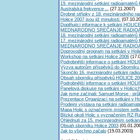
19. mezinárodní setkání radioamatérů 
Australská frekvence ...
(27.11.2007)
Drobné střípky z 18. mezinárodního ra
Holice 2007 jsou již minulostí.
(07.10.2
Doplňující informace k setkání HOLIC
MEDNARODNO SREČANJE RADIOA
18. mezinárodní setkání radioamatérů 
17. mezinárodní setkání radioamatérů 
MEDNARODNO SREČANJE RADIOA
Doprovodný program na setkání v Holi
Workshop na setkání Holice 2006
(17.
Podrobnější informace o setkání HOLI
Výzva autorům příspěvků do Sborník
Skončilo 16. mezinárodní setkání radi
Obsah sborníku příspěvků HOLICE 20
Podrobnější informace o setkání HOL
Panelová diskuse na setkání v Holicíc
Jak jsme začínali: Samuel Morse - průk
Prezentace Organizací na setkání v Ho
Prodejní výstava na setkání radioama
Mapa Holic s označeným místem setk
Blízké okolí Holic s vyznačením RZ-R
Ohlédnutí za 15. mezinárodním setká
Obsah sborníku Holice 2003
(01.01.20
Jak to všechno začalo
(19.03.2003)