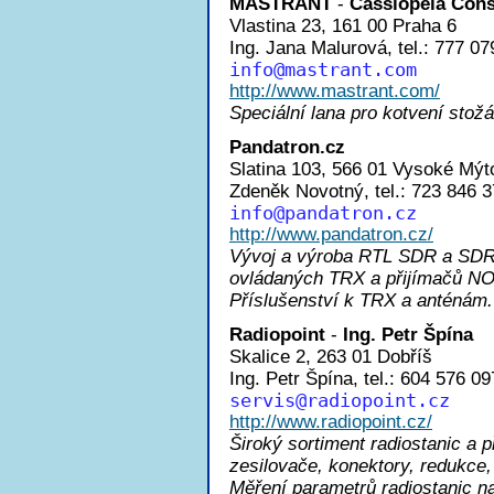
MASTRANT
-
Cassiopeia Consu
Vlastina 23, 161 00 Praha 6
Ing. Jana Malurová, tel.: 777 07
inf
o@mastrant.com
http://www.mastrant.com/
Speciální lana pro kotvení stožá
Pandatron.cz
Slatina 103, 566 01 Vysoké Mýt
Zdeněk Novotný, tel.: 723 846 
inf
o@pandatron.cz
http://www.pandatron.cz/
Vývoj a výroba RTL SDR a SDR 
ovládaných TRX a přijímačů NO
Příslušenství k TRX a anténám.
Radiopoint
-
Ing. Petr Špína
Skalice 2, 263 01 Dobříš
Ing. Petr Špína, tel.: 604 576 09
servi
s@radiopoint.cz
http://www.radiopoint.cz/
Široký sortiment radiostanic a 
zesilovače, konektory, redukce,
Měření parametrů radiostani