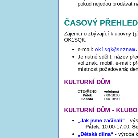
pokud nejedou prodávat na
ČASOVÝ PŘEHLED
Zájemci o zbývající klubovny (p
OK1SQK.
e-mail:
ok1sq
k@seznam
Je nutné sdělit: název pře
vol.znak, mobil, e-mail; 
místnost požadovaná; den
KULTURNÍ DŮM
OTEVŘENO
veřejnost
Pátek
7:00-18:00
Sobota
7:00-18:00
KULTURNÍ DŮM - KLUB
„Jak jsme začínali“
- výs
Pátek
: 10:00-17:00,
So
„Dětská dílna“
- výroba k