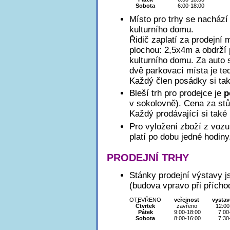
Sobota
6:00-18:00
Místo pro trhy se nachází 
kulturního domu.
Řidič zaplatí za prodejní 
plochou: 2,5x4m a obdrží 
kulturního domu. Za auto 
dvě parkovací místa je te
Každý člen posádky si ta
Bleší trh pro prodejce je
p
v sokolovně). Cena za stů
Každý prodávající si také
Pro vyložení zboží z vozu
platí po dobu jedné hodin
PRODEJNÍ TRHY
Stánky prodejní výstavy
(budova vpravo při přícho
OTEVŘENO
veřejnost
vystav
Čtvrtek
zavřeno
12:00
Pátek
9:00-18:00
7:00
Sobota
8:00-16:00
7:30