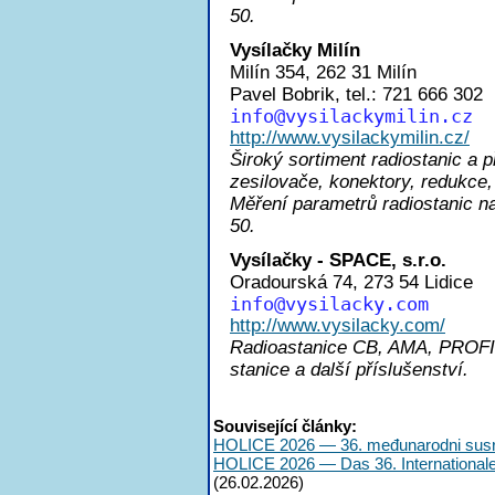
50.
Vysílačky Milín
Milín 354, 262 31 Milín
Pavel Bobrik, tel.: 721 666 302
inf
o@vysilackymilin.cz
http://www.vysilackymilin.cz/
Široký sortiment radiostanic a 
zesilovače, konektory, redukce,
Měření parametrů radiostani
50.
Vysílačky - SPACE, s.r.o.
Oradourská 74, 273 54 Lidice
inf
o@vysilacky.com
http://www.vysilacky.com/
Radioastanice CB, AMA, PROFI, 
stanice a další příslušenství.
Související články:
HOLICE 2026 — 36. međunarodni susr
HOLICE 2026 — Das 36. International
(26.02.2026)