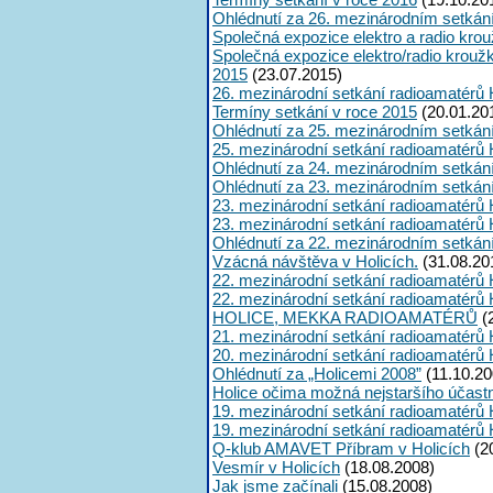
Ohlédnutí za 26. mezinárodním setkán
Společná expozice elektro a radio kro
Společná expozice elektro/radio krouž
2015
(23.07.2015)
26. mezinárodní setkání radioamatérů 
Termíny setkání v roce 2015
(20.01.20
Ohlédnutí za 25. mezinárodním setkán
25. mezinárodní setkání radioamatérů 
Ohlédnutí za 24. mezinárodním setkán
Ohlédnutí za 23. mezinárodním setkán
23. mezinárodní setkání radioamatérů 
23. mezinárodní setkání radioamatérů 
Ohlédnutí za 22. mezinárodním setkán
Vzácná návštěva v Holicích.
(31.08.20
22. mezinárodní setkání radioamatérů 
22. mezinárodní setkání radioamatérů 
HOLICE, MEKKA RADIOAMATÉRŮ
(
21. mezinárodní setkání radioamatérů 
20. mezinárodní setkání radioamatérů 
Ohlédnutí za „Holicemi 2008”
(11.10.20
Holice očima možná nejstaršího účast
19. mezinárodní setkání radioamatérů 
19. mezinárodní setkání radioamatérů 
Q-klub AMAVET Příbram v Holicích
(2
Vesmír v Holicích
(18.08.2008)
Jak jsme začínali
(15.08.2008)