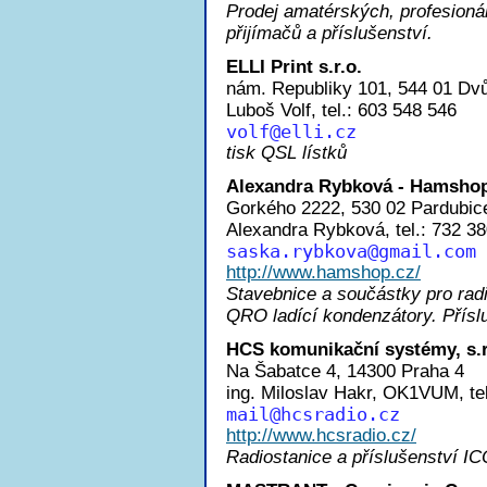
Prodej amatérských, profesioná
přijímačů a příslušenství.
ELLI Print s.r.o.
nám. Republiky 101, 544 01 Dvů
Luboš Volf, tel.: 603 548 546
vol
f@elli.cz
tisk QSL lístků
Alexandra Rybková - Hamsho
Gorkého 2222, 530 02 Pardubic
Alexandra Rybková, tel.: 732 3
saska.rybkov
a@gmail.com
http://www.hamshop.cz/
Stavebnice a součástky pro rad
QRO ladící kondenzátory. Přísl
HCS komunikační systémy, s.r
Na Šabatce 4, 14300 Praha 4
ing. Miloslav Hakr, OK1VUM, tel
mai
l@hcsradio.cz
http://www.hcsradio.cz/
Radiostanice a příslušenství IC