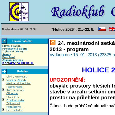
"Holice 2026": 21.–22. 8.
Dnešní datum: 09. 08. 2026
Hlavní nabídka
24. mezinárodní setká
Hlavní stránka
2013 - program
Fotografická galerie
Zajímavé odkazy
Vydáno dne 15. 01. 2013 (23325 p
Ankety
Download
Zasílání novinek
Kontakty na OK1KHL
HOLICE 2
Rubriky
Dění v radioklubu
UPOZORNĚNÍ:
Vysílání, Závody
Mezinárodní setkání
obvyklé prostory bleších t
Packet Radio
Kurz operátorů
stavbě v areálu setkání om
CB sekce
prostor na přilehlém poze
PLC / BPL
Z historie rádia
Zajímavosti
Článek bude průběžně aktualizová
Nezařazené
Děti a mládež