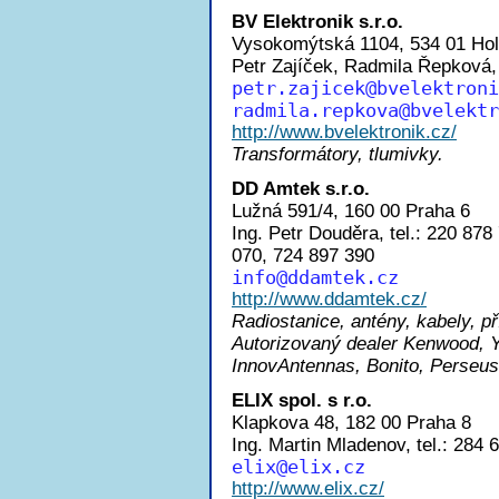
BV Elektronik s.r.o.
Vysokomýtská 1104, 534 01 Hol
Petr Zajíček, Radmila Řepková, 
petr.zajice
k@bvelektroni
radmila.repkov
a@bvelektr
http://www.bvelektronik.cz/
Transformátory, tlumivky.
DD Amtek s.r.o.
Lužná 591/4, 160 00 Praha 6
Ing. Petr Douděra, tel.: 220 87
070, 724 897 390
inf
o@ddamtek.cz
http://www.ddamtek.cz/
Radiostanice, antény, kabely, př
Autorizovaný dealer Kenwood, Y
InnovAntennas, Bonito, Perseus
ELIX spol. s r.o.
Klapkova 48, 182 00 Praha 8
Ing. Martin Mladenov, tel.: 284
eli
x@elix.cz
http://www.elix.cz/