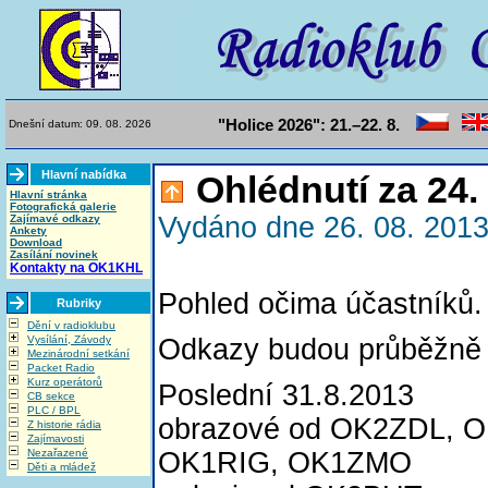
"Holice 2026": 21.–22. 8.
Dnešní datum: 09. 08. 2026
Hlavní nabídka
Ohlédnutí za 24
Hlavní stránka
Fotografická galerie
Vydáno dne 26. 08. 2013
Zajímavé odkazy
Ankety
Download
Zasílání novinek
Kontakty na OK1KHL
Pohled očima účastníků. 
Rubriky
Dění v radioklubu
Vysílání, Závody
Odkazy budou průběžně 
Mezinárodní setkání
Packet Radio
Kurz operátorů
Poslední 31.8.2013
CB sekce
PLC / BPL
obrazové od OK2ZDL, 
Z historie rádia
Zajímavosti
Nezařazené
OK1RIG, OK1ZMO
Děti a mládež