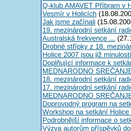
Q-klub AMAVET Příbram v H
Vesmír v Holicích
(18.08.200
Jak jsme začínali
(15.08.200
19. mezinárodní setkání rad
Australská frekvence ...
(27.
Drobné střípky z 18. meziná
Holice 2007 jsou již minulostí
Doplňující informace k set
MEDNARODNO SREČANJE 
18. mezinárodní setkání rad
17. mezinárodní setkání rad
MEDNARODNO SREČANJE 
Doprovodný program na setk
Workshop na setkání Holice
Podrobnější informace o se
Výzva autorům příspěvků d