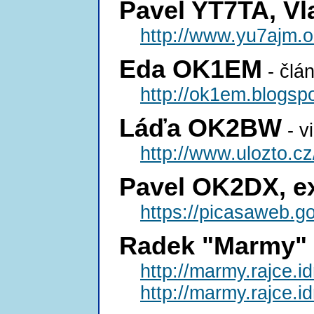
Pavel YT7TA, V
http://www.yu7ajm.o
Eda OK1EM
- člán
http://ok1em.blogsp
Láďa OK2BW
- v
http://www.ulozto.
Pavel OK2DX, 
https://picasaweb
Radek "Marmy
http://marmy.rajce.
http://marmy.rajce.