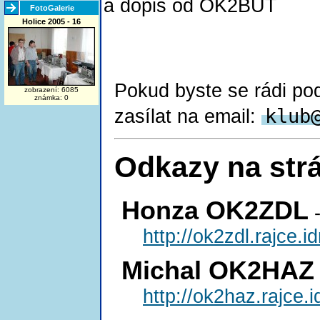
a dopis od OK2BUT
FotoGalerie
Holice 2005 - 16
Pokud byste se rádi podě
zobrazení: 6085
známka: 0
klu
b
zasílat na email:
Odkazy na str
Honza OK2ZDL
-
http://ok2zdl.rajce
Michal OK2HAZ
http://ok2haz.rajce