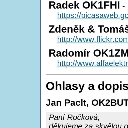
Radek OK1FHI
- 
https://picasaweb.g
Zdeněk & Tomáš
http://www.flickr.c
Radomír OK1Z
http://www.alfaelekt
Ohlasy a dopi
Jan Paclt, OK2BU
Paní Ročková,
děkujeme za skvělou or