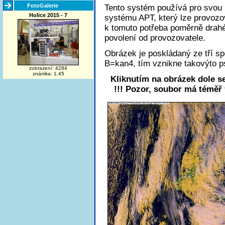
FotoGalerie
Tento systém používá pro svou p
Holice 2015 - 7
systému APT, který lze provozov
k tomuto potřeba poměrně drahé 
povolení od provozovatele.
Obrázek je poskládaný ze tří s
B=kan4, tím vznikne takovýto 
zobrazení: 4294
známka: 1.45
Kliknutím na obrázek dole se
!!! Pozor, soubor má téměř