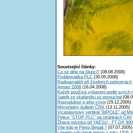
Související články:
Co se děje na Slunci?
(08.08.2008)
Problematika PLC
(30.05.2008)
Radioamatéři při živelných pohromách
Amper 2008
(16.04.2008)
Každý používá vybavení podle svých 
Satelit ze skafandru se porouchal
(08.0
Reproduktor a jeho vývoj
(29.12.2005)
Mimořádný bulletin ČRK
(13.11.2005)
Vícepásmový vertikál "BIPOLE" od Ml
Petice "STOP PLC" na stránkách ČAV
Žhavá novinka od YAESU - FT DX 900
Víte kdo je Pietro Begali ?
(07.07.2005)
Löweho sdružené lampy z roku 1926.
(