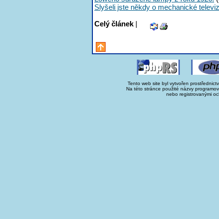
Slyšeli jste někdy o mechanické televiz
Celý článek
|
Tento web site byl vytvořen prostřednict
Na této stránce použité názvy programo
nebo registrovanými oc