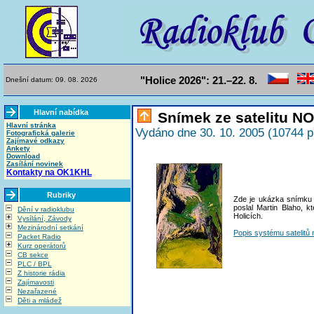
"Holice 2026": 21.–22. 8.
Dnešní datum: 09. 08. 2026
Hlavní nabídka
Snímek ze satelitu N
Hlavní stránka
Vydáno dne 30. 10. 2005 (10744 p
Fotografická galerie
Zajímavé odkazy
Ankety
Download
Zasílání novinek
Kontakty na OK1KHL
Rubriky
Zde je ukázka snímku
poslal Martin Blaho, k
Dění v radioklubu
Holicích.
Vysílání, Závody
Mezinárodní setkání
Popis systému satelit
Packet Radio
Kurz operátorů
CB sekce
PLC / BPL
Z historie rádia
Zajímavosti
Nezařazené
Děti a mládež