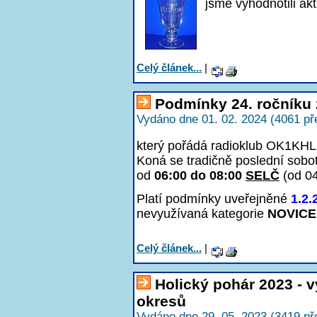
jsme vyhodnotili a
Celý článek...
|
Podmínky 24. ročníku 
Vydáno dne 01. 02. 2024 (4061 př
který pořádá radioklub OK1KHL 
Koná se tradičně poslední sobo
od
06:00 do 08:00
SELČ
(od 0
Platí podmínky uveřejněné
1.2.
nevyužívaná kategorie
NOVICE
Celý článek...
|
Holický pohár 2023 - 
okresů
Vydáno dne 29. 05. 2023 (3419 př