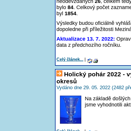
neodevzdaných
26
, celkem ted
bylo
84
. Celkový počet zaznam
byl
1854
.
Výsledky budou oficiálně vyhlá
dopoledne při příležitosti Mezin
Aktualizace 13. 7. 2022:
Oprava
data z předchozího ročníku.
Celý článek...
|
Holický pohár 2022 - 
okresů
Vydáno dne 29. 05. 2022 (2482 př
Na základě došlých
jsme vyhodnotili a