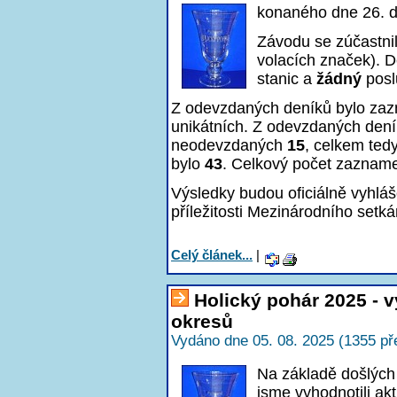
konaného dne 26. 
Závodu se zúčastni
volacích značek). D
stanic a
žádný
posl
Z odevzdaných deníků bylo z
unikátních. Z odevzdaných den
neodevzdaných
15
, celkem ted
bylo
43
. Celkový počet zaznam
Výsledky budou oficiálně vyhlá
příležitosti Mezinárodního setká
Celý článek...
|
Holický pohár 2025 - 
okresů
Vydáno dne 05. 08. 2025 (1355 př
Na základě došlých
jsme vyhodnotili a