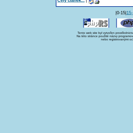
Celý článek...
|
|0-15|
15
Tento web site byl vytvořen prostřednict
Na této stránce použité názvy programo
nebo registrovanými oc