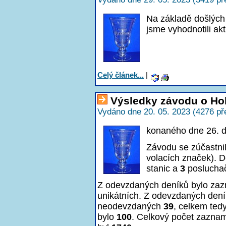
Na základě došlých
jsme vyhodnotili a
Celý článek...
|
Výsledky závodu o Ho
Vydáno dne 20. 05. 2023 (4276 př
konaného dne 26. 
Závodu se zúčastni
volacích značek). D
stanic a
3
poslucha
Z odevzdaných deníků bylo z
unikátních. Z odevzdaných den
neodevzdaných
39
, celkem ted
bylo
100
. Celkový počet zazna