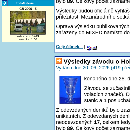
bylo
89
. Celkový počet zaznam
FotoGalerie
CB 2006 - 5
Výsledky budou oficiálně vyhlá
příležitosti Mezinárodního setká
Oprava výsledků publikovaných 
zařazeny do MIXED namísto do
zobrazení: 5743
známka: 1.00
Celý článek...
|
Výsledky závodu o Ho
Vydáno dne 20. 06. 2026 (419 pře
konaného dne 25. 
Závodu se zúčastni
volacích značek). D
stanic a
1
poslucha
Z odevzdaných deníků bylo z
unikátních. Z odevzdaných den
neodevzdaných
17
, celkem ted
bylo
89
. Celkový počet zaznam