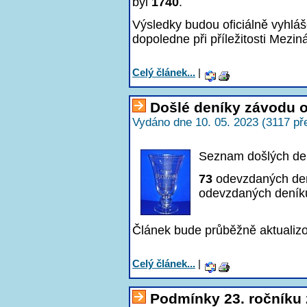
byl
1740
.
Výsledky budou oficiálně vyhlá
dopoledne při příležitosti Mezin
Celý článek...
|
Došlé deníky závodu o
Vydáno dne 10. 05. 2023 (3117 př
Seznam došlých den
73
odevzdaných de
odevzdaných deník
Článek bude průběžně aktualizo
Celý článek...
|
Podmínky 23. ročníku 