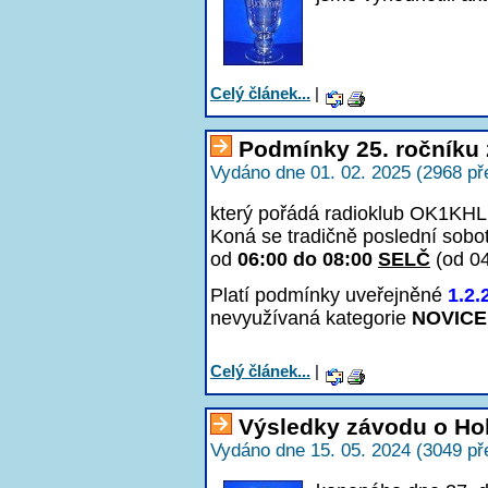
Celý článek...
|
Podmínky 25. ročníku 
Vydáno dne 01. 02. 2025 (2968 př
který pořádá radioklub OK1KHL 
Koná se tradičně poslední sobo
od
06:00 do 08:00
SELČ
(od 0
Platí podmínky uveřejněné
1.2.
nevyužívaná kategorie
NOVICE
Celý článek...
|
Výsledky závodu o Ho
Vydáno dne 15. 05. 2024 (3049 př