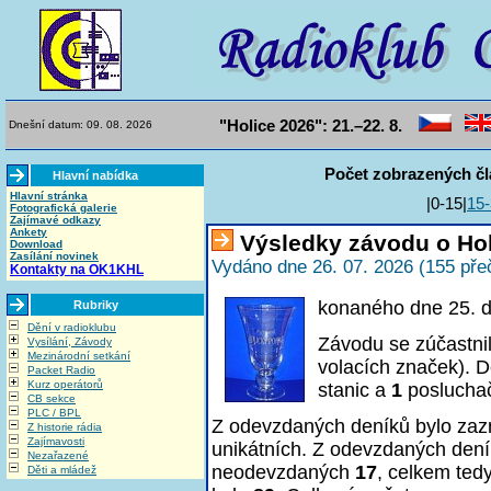
"Holice 2026": 21.–22. 8.
Dnešní datum: 09. 08. 2026
Počet zobrazených čl
Hlavní nabídka
Hlavní stránka
|0-15|
15
Fotografická galerie
Zajímavé odkazy
Ankety
Výsledky závodu o Hol
Download
Zasílání novinek
Vydáno dne 26. 07. 2026 (155 pře
Kontakty na OK1KHL
konaného dne 25. 
Rubriky
Dění v radioklubu
Závodu se zúčastni
Vysílání, Závody
Mezinárodní setkání
volacích značek). D
Packet Radio
Kurz operátorů
stanic a
1
poslucha
CB sekce
PLC / BPL
Z odevzdaných deníků bylo z
Z historie rádia
Zajímavosti
unikátních. Z odevzdaných den
Nezařazené
neodevzdaných
17
, celkem ted
Děti a mládež