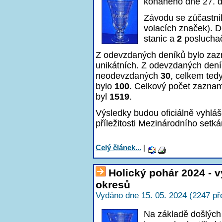
konaného dne 27. 
Závodu se zúčastni
volacích značek). D
stanic a
2
poslucha
Z odevzdaných deníků bylo z
unikátních. Z odevzdaných den
neodevzdaných
30
, celkem ted
bylo
100
. Celkový počet zazna
byl
1519
.
Výsledky budou oficiálně vyhlá
příležitosti Mezinárodního setká
Celý článek...
|
Holický pohár 2024 - 
okresů
Vydáno dne 15. 05. 2024 (2247 př
Na základě došlých