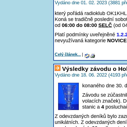
Vydáno dne 01. 02. 2023 (3881 př
který pořádá radioklub OK1KHL 
Koná se tradičně poslední sobo
od
06:00 do 08:00
SELČ
(od 0
Platí podmínky uveřejněné
1.2.
nevyužívaná kategorie
NOVICE
Celý článek...
|
Výsledky závodu o Ho
Vydáno dne 18. 06. 2022 (4193 př
konaného dne 30. 
Závodu se zúčastni
volacích značek). D
stanic a
4
poslucha
Z odevzdaných deníků bylo z
unikátních. Z odevzdaných den