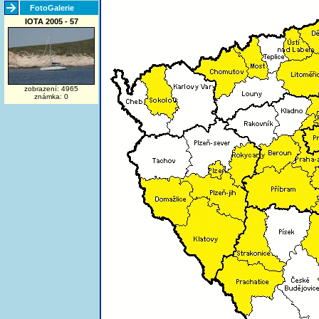
FotoGalerie
IOTA 2005 - 57
zobrazení: 4965
známka: 0