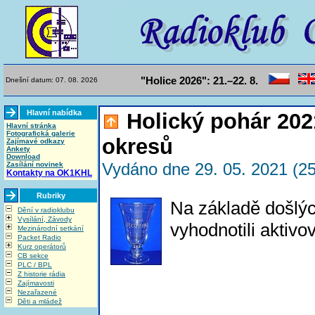
"Holice 2026": 21.–22. 8.
Dnešní datum: 07. 08. 2026
Hlavní nabídka
Holický pohár 202
Hlavní stránka
Fotografická galerie
okresů
Zajímavé odkazy
Ankety
Download
Vydáno dne 29. 05. 2021 (25
Zasílání novinek
Kontakty na OK1KHL
Rubriky
Na základě došlý
Dění v radioklubu
Vysílání, Závody
vyhodnotili aktiv
Mezinárodní setkání
Packet Radio
Kurz operátorů
CB sekce
PLC / BPL
Z historie rádia
Zajímavosti
Nezařazené
Děti a mládež