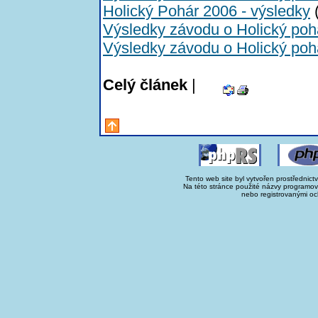
Holický Pohár 2006 - výsledky
(
Výsledky závodu o Holický poh
Výsledky závodu o Holický poh
Celý článek
|
Tento web site byl vytvořen prostřednict
Na této stránce použité názvy programo
nebo registrovanými oc