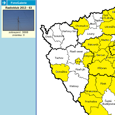
FotoGalerie
Radioklub 2013 - 63
zobrazení: 3668
známka: 0