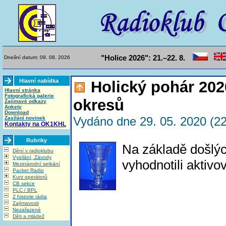
"Holice 2026": 21.–22. 8.
Dnešní datum: 09. 08. 2026
Hlavní nabídka
Holický pohár 202
Hlavní stránka
Fotografická galerie
okresů
Zajímavé odkazy
Ankety
Download
Vydáno dne 29. 05. 2020 (22
Zasílání novinek
Kontakty na OK1KHL
Rubriky
Na základě došlý
Dění v radioklubu
Vysílání, Závody
vyhodnotili aktiv
Mezinárodní setkání
Packet Radio
Kurz operátorů
CB sekce
PLC / BPL
Z historie rádia
Zajímavosti
Nezařazené
Děti a mládež