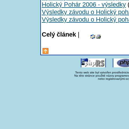
Holický Pohár 2006 - výsledky
(
Výsledky závodu o Holický poh
Výsledky závodu o Holický poh
Celý článek
|
Tento web site byl vytvořen prostřednict
Na této stránce použité názvy programo
nebo registrovanými oc