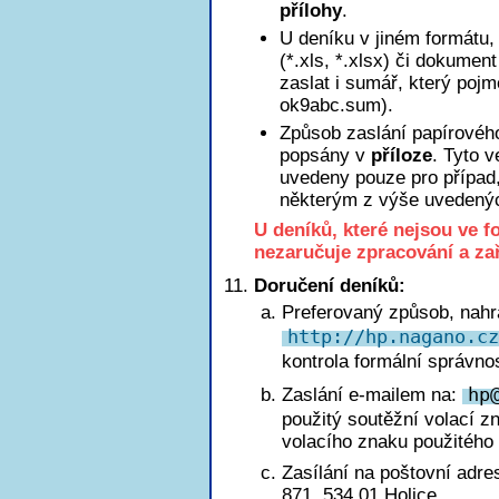
přílohy
.
U deníku v jiném formátu, 
(*.xls, *.xlsx) či dokumen
zaslat i sumář, který poj
ok9abc.sum).
Způsob zaslání papírového
popsány v
příloze
. Tyto 
uvedeny pouze pro případ
některým z výše uvedený
U deníků, které nejsou ve 
nezaručuje zpracování a za
Doručení deníků:
Preferovaný způsob, nahr
http://hp.nagano.cz
kontrola formální správnos
Zaslání e-mailem na:
h
p
použitý soutěžní volací z
volacího znaku použitého 
Zasílání na poštovní adre
871, 534 01 Holice