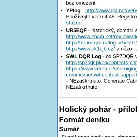
bez omezení.
YPlog
-
http://www.qsl.net/ve6
Používejte verzi 4.48. Registr
stažení
UR5EQF
- historický, domácí 
http://www.eham.net/reviews/de
http://forum.qrz.ru/log-ur5eqf/
http://www.ok1cjb.cz/
a nězo i
SWL DQR Log
- od SP7DQR v
http://sp7dqr.pl/en/contests.ph
https://www.veron.nl/verenigi
commissie/swl-contest-support
- NEzaškrtnuto. Generate Cabril
NEzaškrtnuto
Holický pohár - pří
Formát deníku
Sumář