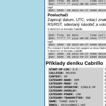
QSO: freq  mo date       time call 
QSO: ***** ** yyyy-mm-dd nnnn ****
např.
QSO: 3500  CW 2013-04-27 0400 OK1X
Posluchači
Zapisují
datum, UTC, volací znak
RS/RST, odeslaný násobič a volac
V denících ve formátu Cabrillo:
                              -----
QSO: freq  mo date       time call 
QSO: ***** ** yyyy-mm-dd nnnn ****
např.
QSO: 3500  CW 2013-04-27 0400 OK1X
Pro získání 2 bodů musí být spojení ve dvou řádcí
V denících ve formátu Cabrillo:
QSO: 3500  CW 2013-04-27 0400 OK1XX
QSO: 3500  CW 2013-04-27 0400 OK1K
Příklady deníku Cabrillo
START-OF-LOG:
 3.0
CALLSIGN:
 OK1XXX
CONTEST:
 HP
CATEGORY-BAND:
 80M
CATEGORY-MODE:
 CW
CATEGORY-OPERATOR:
 SINGLE-OP
CATEGORY-OVERLAY:
CATEGORY-POWER:
 LOW
CATEGORY-TRANSMITTER:
 ONE
NAME:
 Tomáš Dobrý
EMAIL:
 ok1xx
x@mail.net