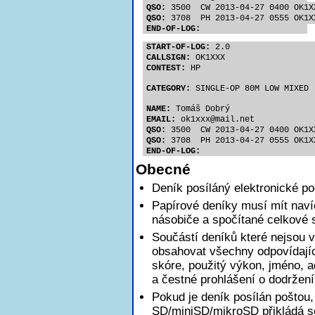
QSO:
 3500  CW 2013-04-27 0400 OK1X
QSO:
 3708  PH 2013-04-27 0555 OK1X
END-OF-LOG:
START-OF-LOG:
 2.0
CALLSIGN:
 OK1XXX
CONTEST:
 HP
CATEGORY:
 SINGLE-OP 80M LOW MIXED
NAME:
 Tomáš Dobrý
EMAIL:
 ok1xx
x@mail.net
QSO:
 3500  CW 2013-04-27 0400 OK1X
QSO:
 3708  PH 2013-04-27 0555 OK1X
END-OF-LOG:
Obecné
Deník posíláný elektronické p
Papírové deníky musí mít nav
násobiče a spočítané celkové 
Součástí deníků které nejsou v
obsahovat všechny odpovídajíc
skóre, použitý výkon, jméno, a
a čestné prohlášení o dodržen
Pokud je deník posílán poštou,
SD/miniSD/mikroSD přikládá se