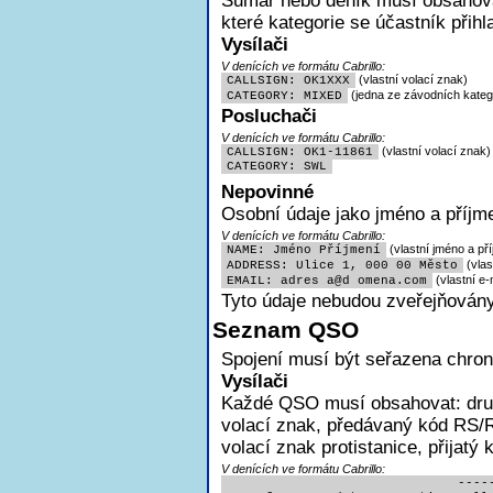
Sumář nebo deník musí obsahovat
které kategorie se účastník přihl
Vysílači
V denících ve formátu Cabrillo:
(vlastní volací znak)
CALLSIGN: OK1XXX
(jedna ze závodních katego
CATEGORY: MIXED
Posluchači
V denících ve formátu Cabrillo:
(vlastní volací znak)
CALLSIGN: OK1-11861
CATEGORY: SWL
Nepovinné
Osobní údaje jako jméno a příjme
V denících ve formátu Cabrillo:
(vlastní jméno a pří
NAME: Jméno Příjmení
(vlas
ADDRESS: Ulice 1, 000 00 Město
(vlastní e-
EMAIL: adres
a@d omena.com
Tyto údaje nebudou zveřejňovány
Seznam QSO
Spojení musí být seřazena chron
Vysílači
Každé QSO musí obsahovat:
dru
volací znak, předávaný kód RS/R
volací znak protistanice, přijatý
V denících ve formátu Cabrillo:
                              -----