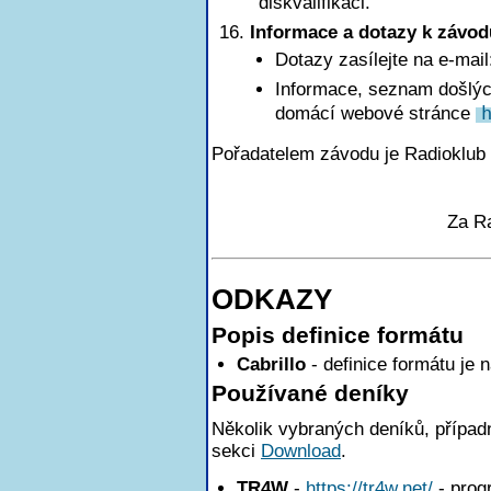
diskvalifikaci.
Informace a dotazy k závod
Dotazy zasílejte na e-mai
Informace, seznam došlých
domácí webové stránce
Pořadatelem závodu je Radioklub
Za R
ODKAZY
Popis definice formátu
Cabrillo
- definice formátu je 
Používané deníky
Několik vybraných deníků, případn
sekci
Download
.
TR4W
-
https://tr4w.net/
- pro