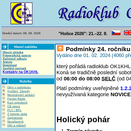
"Holice 2026": 21.–22. 8.
Dnešní datum: 08. 08. 2026
Hlavní nabídka
Podmínky 24. ročníku
Hlavní stránka
Vydáno dne 01. 02. 2024 (4060 př
Fotografická galerie
Zajímavé odkazy
Ankety
Download
který pořádá radioklub OK1KHL 
Zasílání novinek
Koná se tradičně poslední sobo
Kontakty na OK1KHL
od
06:00 do 08:00
SELČ
(od 0
Rubriky
Platí podmínky uveřejněné
1.2.
Dění v radioklubu
Vysílání, Závody
nevyužívaná kategorie
NOVICE
Mezinárodní setkání
Packet Radio
Kurz operátorů
CB sekce
PLC / BPL
Z historie rádia
Holický pohár
Zajímavosti
Nezařazené
Děti a mládež