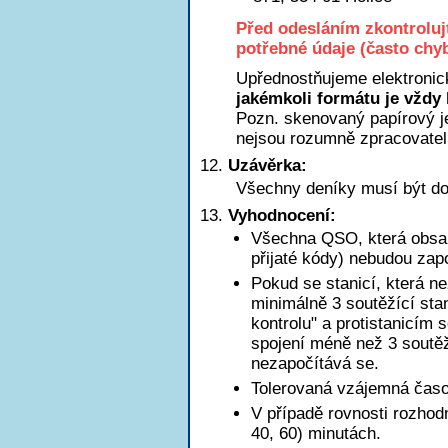
Před odesláním zkontroluj
potřebné údaje (často chyb
Upřednostňujeme elektronic
jakémkoli formátu je vždy 
Pozn. skenovaný papírový je
nejsou rozumně zpracovatel
Uzávěrka:
Všechny deníky musí být do
Vyhodnocení:
Všechna QSO, která obsah
přijaté kódy) nebudou zap
Pokud se stanicí, která n
minimálně 3 soutěžící sta
kontrolu" a protistanicím 
spojení méně než 3 soutěžn
nezapočítává se.
Tolerovaná vzájemná časov
V případě rovnosti rozhod
40, 60) minutách.