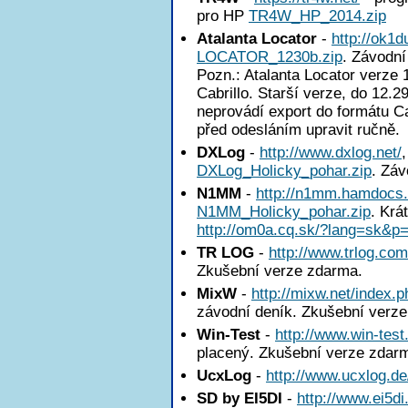
pro HP
TR4W_HP_2014.zip
Atalanta Locator
-
http://ok1
LOCATOR_1230b.zip
. Závodní
Pozn.: Atalanta Locator verze
Cabrillo. Starší verze, do 12.2
neprovádí export do formátu Ca
před odesláním upravit ručně.
DXLog
-
http://www.dxlog.net/
DXLog_Holicky_pohar.zip
. Záv
N1MM
-
http://n1mm.hamdocs
N1MM_Holicky_pohar.zip
. Krá
http://om0a.cq.sk/?lang=sk&p
TR LOG
-
http://www.trlog.com
Zkušební verze zdarma.
MixW
-
http://mixw.net/index.p
závodní deník. Zkušební verz
Win-Test
-
http://www.win-test
placený. Zkušební verze zdar
UcxLog
-
http://www.ucxlog.de
SD by EI5DI
-
http://www.ei5di