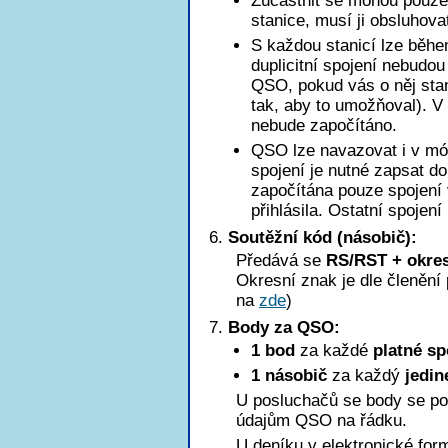
Zúčastnit se mohou pouze 
stanice, musí ji obsluhova
S každou stanicí lze běhe
duplicitní spojení nebudo
QSO, pokud vás o něj stan
tak, aby to umožňoval). 
nebude započítáno.
QSO lze navazovat i v mód
spojení je nutné zapsat d
započítána pouze spojení 
přihlásila. Ostatní spojení
Soutěžní kód (násobič):
Předává se
RS/RST + okres
Okresní znak je dle členěn
na
zde
)
Body za QSO:
1 bod
za každé
platné sp
1 násobič
za každý
jedin
U posluchačů se body se po
údajům QSO na řádku.
U deníku v elektronické for