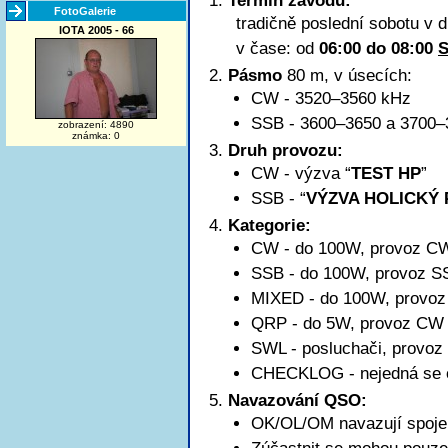
Termín závodu:
FotoGalerie
tradičně poslední sobotu v 
IOTA 2005 - 66
v čase: od
06:00 do 08:00
Pásmo
80 m, v úsecích:
CW - 3520–3560 kHz
SSB -
3600–3650
a 3700–
zobrazení: 4890
známka: 0
Druh provozu:
CW - výzva “
TEST HP
”
SSB - “
VÝZVA HOLICKÝ
Kategorie:
CW - do 100W, provoz C
SSB - do 100W, provoz S
MIXED - do 100W, provo
QRP - do 5W, provoz CW
SWL - posluchači, provo
CHECKLOG - nejedná se o k
Navazování QSO:
OK/OL/OM navazují spoje