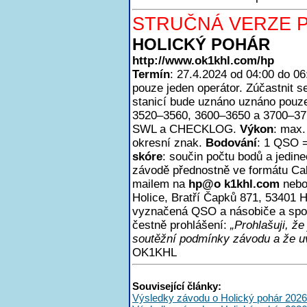
STRUČNÁ VERZE P
HOLICKÝ POHÁR
http://www.ok1khl.com/hp
Termín
: 27.4.2024 od 04:00 do 0
pouze jeden operátor. Zúčastnit
stanicí bude uznáno uznáno pouze
3520–3560, 3600–3650 a 3700–3
SWL a CHECKLOG.
Výkon
: max
okresní znak.
Bodování
: 1 QSO =
skóre
: součin počtu bodů a jedin
závodě přednostně ve formátu Ca
mailem na
h
p@o k1khl.com
nebo
Holice, Bratří Čapků 871, 53401 H
vyznačená QSO a násobiče a spoč
čestně prohlášení:
„Prohlašuji, ž
soutěžní podmínky závodu a že uv
OK1KHL
Související články:
Výsledky závodu o Holický pohár 2026