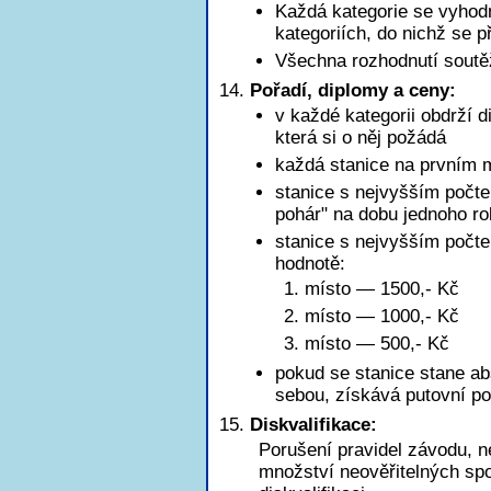
Každá kategorie se vyhod
kategoriích, do nichž se př
Všechna rozhodnutí soutě
Pořadí, diplomy a ceny:
v každé kategorii obdrží d
která si o něj požádá
každá stanice na prvním m
stanice s nejvyšším počte
pohár" na dobu jednoho r
stanice s nejvyšším poč
hodnotě:
1. místo — 1500,- Kč
2. místo — 1000,- Kč
3. místo — 500,- Kč
pokud se stanice stane ab
sebou, získává putovní po
Diskvalifikace:
Porušení pravidel závodu, n
množství neověřitelných sp