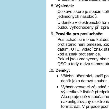
Výsledek:
Celkové skóre je součin ce
jedinečných násobičů.
U deníku v elektronické for
budou vyhodnoceny při zpra
Pravidla pro posluchače:
Posluchači si mohou každou 
protistanic není omezen. Za
datum, UTC, volací znak st
kód a znak protistanice.
Pokud jsou zachyceny oba p
QSO a tedy o dva samostat
Deníky:
Všichni účastníci, kteří p
deník jako datový soubor.
Vyhodnocovatel zásadně pr
výsledkové listině předpo
Akceptuje obě v současnos
nakonfigurovaný elektroni
formát dat. V případě poch