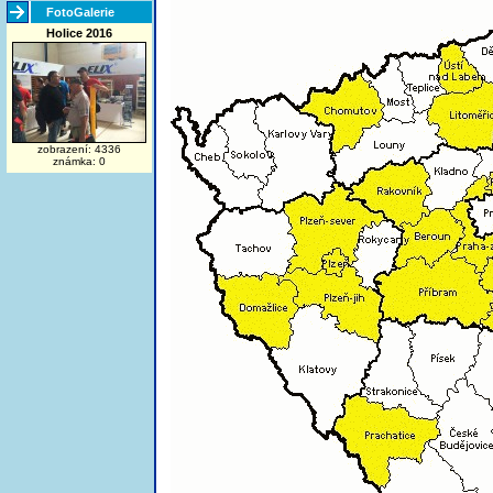
FotoGalerie
Holice 2016
zobrazení: 4336
známka: 0