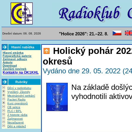
"Holice 2026": 21.–22. 8.
Dnešní datum: 06. 08. 2026
Hlavní nabídka
Holický pohár 202
Hlavní stránka
Fotografická galerie
okresů
Zajímavé odkazy
Ankety
Download
Vydáno dne 29. 05. 2022 (24
Zasílání novinek
Kontakty na OK1KHL
Rubriky
Na základě došlý
Dění v radioklubu
Vysílání, Závody
vyhodnotili aktiv
Mezinárodní setkání
Packet Radio
Kurz operátorů
CB sekce
PLC / BPL
Z historie rádia
Zajímavosti
Nezařazené
Děti a mládež