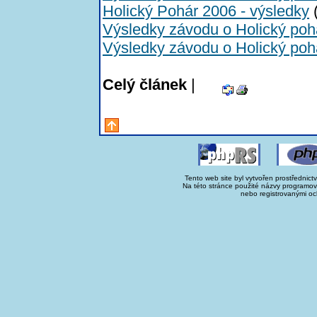
Holický Pohár 2006 - výsledky
(
Výsledky závodu o Holický poh
Výsledky závodu o Holický poh
Celý článek
|
Tento web site byl vytvořen prostřednict
Na této stránce použité názvy programo
nebo registrovanými oc