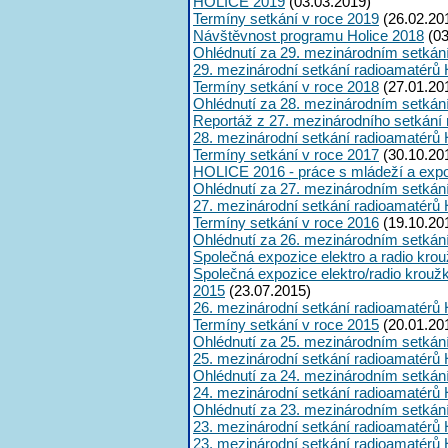
HOLICE 2019
(03.03.2019)
Termíny setkání v roce 2019
(26.02.20
Návštěvnost programu Holice 2018
(03
Ohlédnutí za 29. mezinárodním setkán
29. mezinárodní setkání radioamatérů 
Termíny setkání v roce 2018
(27.01.20
Ohlédnutí za 28. mezinárodním setkán
Reportáž z 27. mezinárodního setkání
28. mezinárodní setkání radioamatérů 
Termíny setkání v roce 2017
(30.10.20
HOLICE 2016 - práce s mládeží a expoz
Ohlédnutí za 27. mezinárodním setkán
27. mezinárodní setkání radioamatérů 
Termíny setkání v roce 2016
(19.10.20
Ohlédnutí za 26. mezinárodním setkán
Společná expozice elektro a radio kro
Společná expozice elektro/radio krouž
2015
(23.07.2015)
26. mezinárodní setkání radioamatérů 
Termíny setkání v roce 2015
(20.01.20
Ohlédnutí za 25. mezinárodním setkán
25. mezinárodní setkání radioamatérů 
Ohlédnutí za 24. mezinárodním setkán
24. mezinárodní setkání radioamatérů 
Ohlédnutí za 23. mezinárodním setkán
23. mezinárodní setkání radioamatérů 
23. mezinárodní setkání radioamatérů 