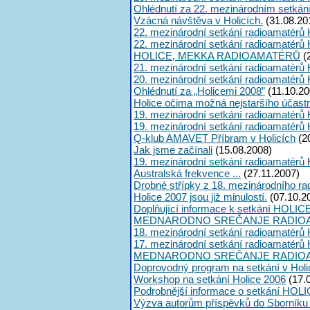
Ohlédnutí za 22. mezinárodním setkán
Vzácná návštěva v Holicích.
(31.08.20
22. mezinárodní setkání radioamatérů 
22. mezinárodní setkání radioamatérů 
HOLICE, MEKKA RADIOAMATÉRŮ
(
21. mezinárodní setkání radioamatérů 
20. mezinárodní setkání radioamatérů 
Ohlédnutí za „Holicemi 2008”
(11.10.20
Holice očima možná nejstaršího účast
19. mezinárodní setkání radioamatérů 
19. mezinárodní setkání radioamatérů 
Q-klub AMAVET Příbram v Holicích
(2
Jak jsme začínali
(15.08.2008)
19. mezinárodní setkání radioamatérů 
Australská frekvence ...
(27.11.2007)
Drobné střípky z 18. mezinárodního ra
Holice 2007 jsou již minulostí.
(07.10.2
Doplňující informace k setkání HOLIC
MEDNARODNO SREČANJE RADIOA
18. mezinárodní setkání radioamatérů 
17. mezinárodní setkání radioamatérů 
MEDNARODNO SREČANJE RADIOA
Doprovodný program na setkání v Holi
Workshop na setkání Holice 2006
(17.
Podrobnější informace o setkání HOLI
Výzva autorům příspěvků do Sborník