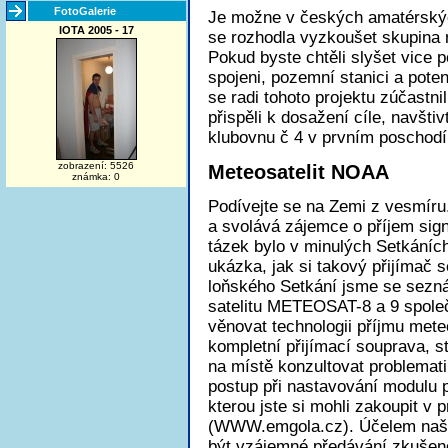
FotoGalerie
Je možne v českých amatérskýc
IOTA 2005 - 17
se rozhodla vyzkoušet skupina
Pokud byste chtěli slyšet vice 
spojeni, pozemní stanici a poten
se radi tohoto projektu zúčastn
přispěli k dosažení cíle, navšt
klubovnu č 4 v prvním poschodí
zobrazení: 5526
Meteosatelit NOAA
známka: 0
Podívejte se na Zemi z vesmíru..
a svolává zájemce o příjem sign
tázek bylo v minulých Setkáníc
ukázka, jak si takový přijímač se
loňského Setkání jsme se sezná
satelitu METEOSAT-8 a 9 spol
věnovat technologii příjmu met
kompletní přijímací souprava, s
na místě konzultovat problemati
postup při nastavování modulu 
kterou jste si mohli zakoupit v
(WWW.emgola.cz). Účelem našeh
být vzájemné předávání zkušenos