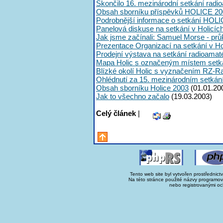
Skončilo 16. mezinárodní setkání radi
Obsah sborníku příspěvků HOLICE 20
Podrobnější informace o setkání HOL
Panelová diskuse na setkání v Holicíc
Jak jsme začínali: Samuel Morse - průk
Prezentace Organizací na setkání v Ho
Prodejní výstava na setkání radioama
Mapa Holic s označeným místem setk
Blízké okolí Holic s vyznačením RZ-R
Ohlédnutí za 15. mezinárodním setká
Obsah sborníku Holice 2003
(01.01.20
Jak to všechno začalo
(19.03.2003)
Celý článek
|
Tento web site byl vytvořen prostřednict
Na této stránce použité názvy programo
nebo registrovanými oc