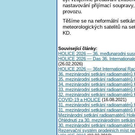
nastavování přijímací soupravy, 
provozu.
Těšíme se na neformální setkán
meteorologických satelitů na set
KD.
Související články:
HOLICE 2026 — 36. međunarodni susr
HOLICE 2026 — Das 36. International
(26.02.2026)
HOLICE 2026 — 36st International Ra
36. mezinárodní setkání radioamatérů 
35. mezinárodní setkání radioamatérů 
34. mezinárodní setkání radioamatérů 
33. mezinárodní setkání radioamatérů 
32. mezinárodní setkání radioamatérů 
COVID-19 a HOLICE
(16.08.2021)
31. mezinárodní setkání radioamatérů 
31. mezinárodní setkání radioamatérů 
Mezinárodní setkání radioamatérů Hol
Ohlédnutí za 30. mezinárodním setkán
30. mezinárodní setkání radioamatérů 
Rezervační systém prodejních míst na