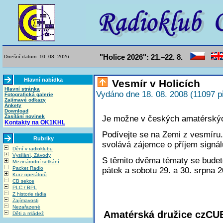
"Holice 2026": 21.–22. 8.
Dnešní datum: 10. 08. 2026
Hlavní nabídka
Vesmír v Holicích
Hlavní stránka
Vydáno dne 18. 08. 2008 (11097 p
Fotografická galerie
Zajímavé odkazy
Ankety
Download
Zasílání novinek
Je možne v českých amatérských
Kontakty na OK1KHL
Podívejte se na Zemi z vesmíru..
Rubriky
svolává zájemce o příjem signál
Dění v radioklubu
Vysílání, Závody
S těmito dvěma tématy se budet
Mezinárodní setkání
Packet Radio
pátek a sobotu 29. a 30. srpna 2
Kurz operátorů
CB sekce
PLC / BPL
Z historie rádia
Zajímavosti
Nezařazené
Amatérská družice czCU
Děti a mládež