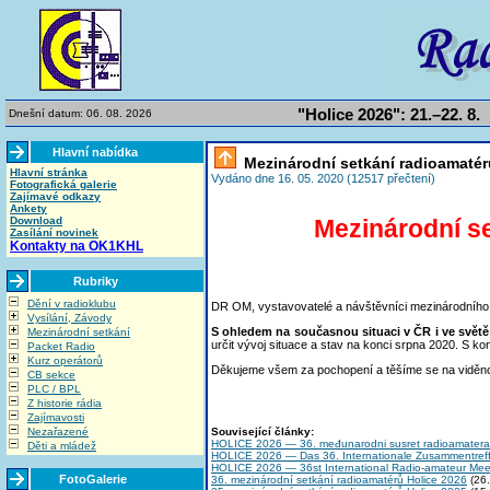
"Holice 2026": 21.–22. 8.
Dnešní datum: 06. 08. 2026
Hlavní nabídka
Mezinárodní setkání radioamatér
Hlavní stránka
Vydáno dne 16. 05. 2020 (12517 přečtení)
Fotografická galerie
Zajímavé odkazy
Ankety
Mezinárodní s
Download
Zasílání novinek
Kontakty na OK1KHL
Rubriky
Dění v radioklubu
DR OM, vystavovatelé a návštěvníci mezinárodního 
Vysílání, Závody
S ohledem na současnou situaci v ČR i ve světě 
Mezinárodní setkání
určit vývoj situace a stav na konci srpna 2020. S k
Packet Radio
Kurz operátorů
Děkujeme všem za pochopení a těšíme se na viděnou
CB sekce
PLC / BPL
Z historie rádia
Zajímavosti
Související články:
Nezařazené
HOLICE 2026 — 36. međunarodni susret radioamatera
Děti a mládež
HOLICE 2026 — Das 36. Internationale Zusammentref
HOLICE 2026 — 36st International Radio-amateur Mee
FotoGalerie
36. mezinárodní setkání radioamatérů Holice 2026
(26.