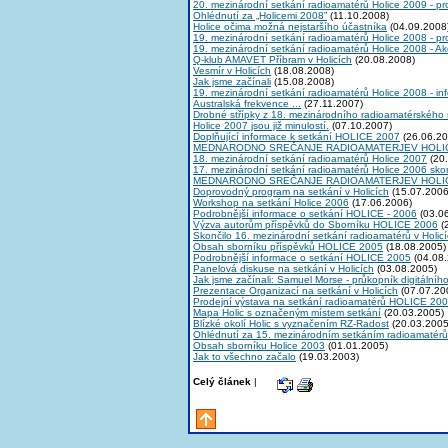
20. mezinárodní setkání radioamatérů Holice 2009 - p
Ohlédnutí za „Holicemi 2008”
(11.10.2008)
Holice očima možná nejstaršího účastníka
(04.09.2008
19. mezinárodní setkání radioamatérů Holice 2008 - p
19. mezinárodní setkání radioamatérů Holice 2008 - A
Q-klub AMAVET Příbram v Holicích
(20.08.2008)
Vesmír v Holicích
(18.08.2008)
Jak jsme začínali
(15.08.2008)
19. mezinárodní setkání radioamatérů Holice 2008 - in
Australská frekvence ...
(27.11.2007)
Drobné střípky z 18. mezinárodního radioamatérského 
Holice 2007 jsou již minulostí.
(07.10.2007)
Doplňující informace k setkání HOLICE 2007
(26.06.20
MEDNARODNO SREČANJE RADIOAMATERJEV HOLIC
18. mezinárodní setkání radioamatérů Holice 2007
(20.
17. mezinárodní setkání radioamatérů Holice 2006 skon
MEDNARODNO SREČANJE RADIOAMATERJEV HOLIC
Doprovodný program na setkání v Holicích
(15.07.2006
Workshop na setkání Holice 2006
(17.06.2006)
Podrobnější informace o setkání HOLICE - 2006
(03.0
Výzva autorům příspěvků do Sborníku HOLICE 2006
(
Skončilo 16. mezinárodní setkání radioamatérů v Holic
Obsah sborníku příspěvků HOLICE 2005
(18.08.2005)
Podrobnější informace o setkání HOLICE 2005
(04.08.
Panelová diskuse na setkání v Holicích
(03.08.2005)
Jak jsme začínali: Samuel Morse - průkopník digitálníh
Prezentace Organizací na setkání v Holicích
(07.07.20
Prodejní výstava na setkání radioamatérů HOLICE 20
Mapa Holic s označeným místem setkání
(20.03.2005)
Blízké okolí Holic s vyznačením RZ-Radost
(20.03.2005
Ohlédnutí za 15. mezinárodním setkáním radioamaté
Obsah sborníku Holice 2003
(01.01.2005)
Jak to všechno začalo
(19.03.2003)
Celý článek
|