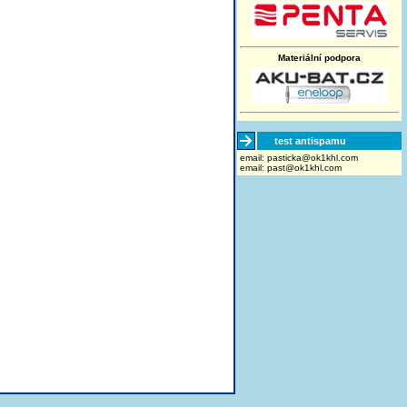
Materiální podpora
test antispamu
email:
moc.lhk1ko@akcitsap
email:
past@ok1khl.com