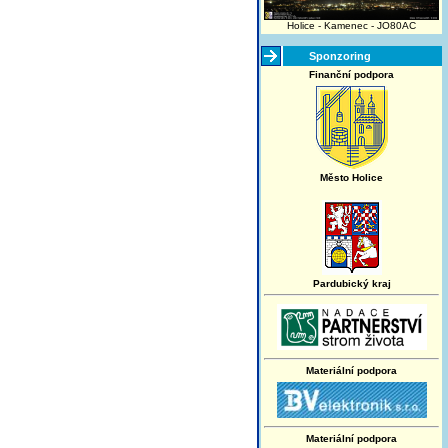
Holice - Kamenec - JO80AC
Sponzoring
Finanční podpora
Město Holice
Pardubický kraj
Materiální podpora
Materiální podpora