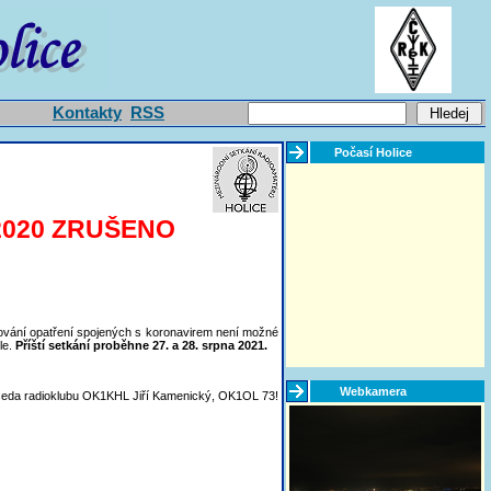
Kontakty
RSS
Počasí Holice
e 2020 ZRUŠENO
ňování opatření spojených s koronavirem není možné
le.
Příští setkání proběhne 27. a 28. srpna 2021.
Webkamera
eda radioklubu OK1KHL Jiří Kamenický, OK1OL 73!