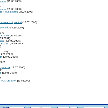
rogram
(15.08.2009)
)
rogram
(25.08.2008)
kce v klubovnách
(24.08.2008)
formace k ubytování
(16.07.2008)
setkání.
(07.10.2007)
07)
E 2007
(25.06.2007)
05.2007)
čilo.
(30.08.2006)
E 2006
(04.08.2006)
)
6.2006)
29.03.2006)
ích
(28.08.2005)
2005)
o provozu
(27.07.2005)
05)
05
(12.05.2005)
)
rů HOLICE 2004
(11.03.2005)