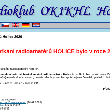
ů Holice 2020
etkání radioamatérů HOLICE bylo v roc
setkání radioamatérů v Holicích,
musíme bohužel letošní setkání radioamatérů v Holicích zrušit.
I přes nynější rozvol
onečným rozhodnutím a touto, pro nás všechny, nemilou zprávou jsme čekali do poslední chví
 u nás v Holicích v roce 2021!
Předs
(26.02.2026)
fen der Funkamateuren
(26.02.2026)
ting
(26.02.2026)
02.2026)