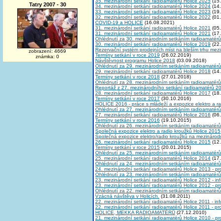
35. mezinárodní setkání radioamatérů Holice 2025
(15.
Tatry 2007 - 30
34. mezinárodní setkání radioamatérů Holice 2024
(14.
33. mezinárodní setkání radioamatérů Holice 2023
(19.
32. mezinárodní setkání radioamatérů Holice 2022
(01.
COVID-19 a HOLICE
(16.08.2021)
31. mezinárodní setkání radioamatérů Holice 2021
(05.
31. mezinárodní setkání radioamatérů Holice 2021
(17.
Ohlédnutí za 30. mezinárodním setkáním radioamatérů
30. mezinárodní setkání radioamatérů Holice 2019
(22.
Rezervační systém prodejních míst na bleším trhu me
zobrazení: 4669
Termíny setkání v roce 2019
(26.02.2019)
známka: 0
Návštěvnost programu Holice 2018
(03.09.2018)
Ohlédnutí za 29. mezinárodním setkáním radioamatérů
29. mezinárodní setkání radioamatérů Holice 2018
(14.
Termíny setkání v roce 2018
(27.01.2018)
Ohlédnutí za 28. mezinárodním setkáním radioamatérů
Reportáž z 27. mezinárodního setkání radioamatérů 2
28. mezinárodní setkání radioamatérů Holice 2017
(18.
Termíny setkání v roce 2017
(30.10.2016)
HOLICE 2016 - práce s mládeží a expozice elektro a r
Ohlédnutí za 27. mezinárodním setkáním radioamatérů
27. mezinárodní setkání radioamatérů Holice 2016
(06.
Termíny setkání v roce 2016
(19.10.2015)
Ohlédnutí za 26. mezinárodním setkáním radioamatérů
Společná expozice elektro a radio kroužků Holice 2015
Společná expozice elektro/radio kroužků na mezinárod
26. mezinárodní setkání radioamatérů Holice 2015
(12.
Termíny setkání v roce 2015
(20.01.2015)
Ohlédnutí za 25. mezinárodním setkáním radioamatérů
25. mezinárodní setkání radioamatérů Holice 2014
(17.
Ohlédnutí za 24. mezinárodním setkáním radioamatérů
24. mezinárodní setkání radioamatérů Holice 2013 - p
Ohlédnutí za 23. mezinárodním setkáním radioamatérů
23. mezinárodní setkání radioamatérů Holice 2012 - in
23. mezinárodní setkání radioamatérů Holice 2012 - p
Ohlédnutí za 22. mezinárodním setkáním radioamatérů
Vzácná návštěva v Holicích.
(31.08.2011)
22. mezinárodní setkání radioamatérů Holice 2011 - in
22. mezinárodní setkání radioamatérů Holice 2011 - p
HOLICE, MEKKA RADIOAMATÉRŮ
(27.12.2010)
21. mezinárodní setkání radioamatérů Holice 2010 - p