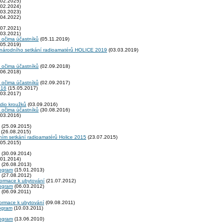
02.2025)
02.2024)
03.2023)
04.2022)
07.2021)
03.2021)
 očima účastníků
(05.11.2019)
05.2019)
zinárodního setkání radioamatérů HOLICE 2019
(03.03.2019)
 očima účastníků
(02.09.2018)
06.2018)
 očima účastníků
(02.09.2017)
016
(15.05.2017)
03.2017)
adio kroužků
(03.09.2016)
 očima účastníků
(30.08.2016)
03.2016)
(25.09.2015)
(26.08.2015)
ním setkání radioamatérů Holice 2015
(23.07.2015)
05.2015)
(30.09.2014)
01.2014)
(26.08.2013)
rogram
(15.01.2013)
(27.08.2012)
formace k ubytování
(21.07.2012)
rogram
(06.03.2012)
(06.09.2011)
formace k ubytování
(09.08.2011)
rogram
(10.03.2011)
rogram
(13.06.2010)