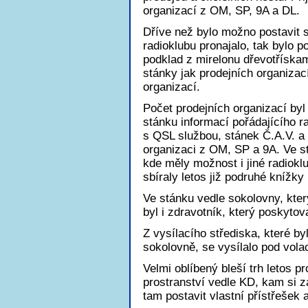
organizací z OM, SP, 9A a DL.
Dříve než bylo možno postavit s
radioklubu pronajalo, tak bylo 
podklad z mirelonu dřevotřískam
stánky jak prodejních organizac
organizací.
Počet prodejních organizací byl
stánku informací pořádajícího r
s QSL službou, stánek Č.A.V. a
organizaci z OM, SP a 9A. Ve s
kde měly možnost i jiné radiokl
sbíraly letos již podruhé knížk
Ve stánku vedle sokolovny, který
byl i zdravotník, který poskyto
Z vysílacího střediska, které b
sokolovně, se vysílalo pod vol
Velmi oblíbený bleší trh letos p
prostranství vedle KD, kam si z
tam postavit vlastní přístřešek