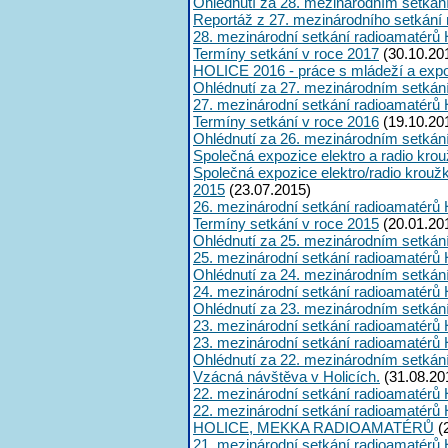
Ohlédnutí za 28. mezinárodním setkán
Reportáž z 27. mezinárodního setkání
28. mezinárodní setkání radioamatérů 
Termíny setkání v roce 2017
(30.10.20
HOLICE 2016 - práce s mládeží a expoz
Ohlédnutí za 27. mezinárodním setkán
27. mezinárodní setkání radioamatérů 
Termíny setkání v roce 2016
(19.10.20
Ohlédnutí za 26. mezinárodním setkán
Společná expozice elektro a radio kro
Společná expozice elektro/radio krouž
2015
(23.07.2015)
26. mezinárodní setkání radioamatérů 
Termíny setkání v roce 2015
(20.01.20
Ohlédnutí za 25. mezinárodním setkán
25. mezinárodní setkání radioamatérů 
Ohlédnutí za 24. mezinárodním setkán
24. mezinárodní setkání radioamatérů 
Ohlédnutí za 23. mezinárodním setkán
23. mezinárodní setkání radioamatérů 
23. mezinárodní setkání radioamatérů 
Ohlédnutí za 22. mezinárodním setkán
Vzácná návštěva v Holicích.
(31.08.20
22. mezinárodní setkání radioamatérů 
22. mezinárodní setkání radioamatérů 
HOLICE, MEKKA RADIOAMATÉRŮ
(
21. mezinárodní setkání radioamatérů 