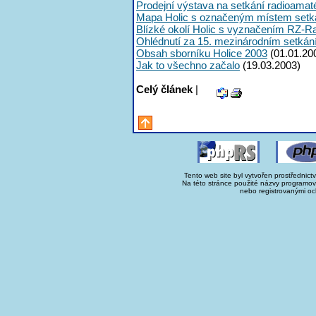
Prodejní výstava na setkání radioama
Mapa Holic s označeným místem setk
Blízké okolí Holic s vyznačením RZ-R
Ohlédnutí za 15. mezinárodním setká
Obsah sborníku Holice 2003
(01.01.20
Jak to všechno začalo
(19.03.2003)
Celý článek
|
Tento web site byl vytvořen prostřednict
Na této stránce použité názvy programo
nebo registrovanými oc