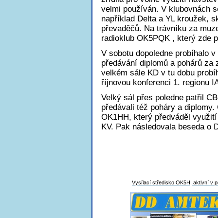
velmi používán. V klubovnách s
například Delta a YL kroužek,
převaděčů. Na trávníku za muz
radioklub OK5PQK , který zde 
V sobotu dopoledne probíhalo 
předávání diplomů a pohárů za 
velkém sále KD v tu dobu probí
říjnovou konferenci 1. regionu 
Velký sál přes poledne patřil CB
předávali též poháry a diplomy.
OK1HH, který předváděl využití 
KV. Pak následovala beseda o 
Vysílací středisko OK5H, aktivní v 