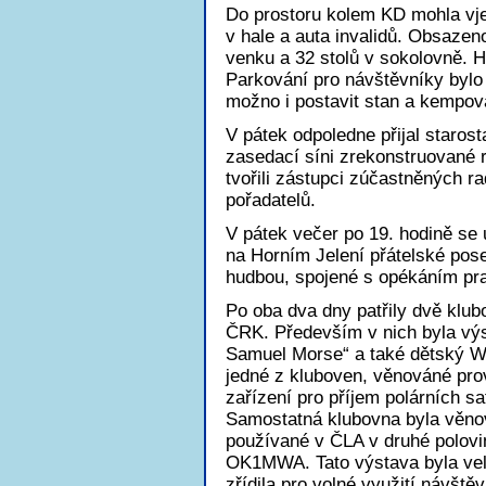
Do prostoru kolem KD mohla vjet
v hale a auta invalidů. Obsazen
venku a 32 stolů v sokolovně. Hl
Parkování pro návštěvníky bylo
možno i postavit stan a kempov
V pátek odpoledne přijal staros
zasedací síni zrekonstruované 
tvořili zástupci zúčastněných r
pořadatelů.
V pátek večer po 19. hodině se
na Horním Jelení přátelské po
hudbou, spojené s opékáním pr
Po oba dva dny patřily dvě klub
ČRK. Především v nich byla výs
Samuel Morse“ a také dětský W
jedné z kluboven, věnováné p
zařízení pro příjem polárních s
Samostatná klubovna byla věno
používané v ČLA v druhé polovin
OK1MWA. Tato výstava byla velm
zřídila pro volné využití návš