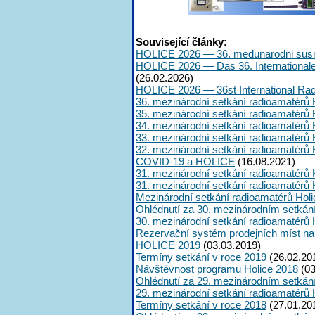
Související články:
HOLICE 2026 — 36. međunarodni susr
HOLICE 2026 — Das 36. International
(26.02.2026)
HOLICE 2026 — 36st International Ra
36. mezinárodní setkání radioamatérů 
35. mezinárodní setkání radioamatérů 
34. mezinárodní setkání radioamatérů 
33. mezinárodní setkání radioamatérů 
32. mezinárodní setkání radioamatérů 
COVID-19 a HOLICE
(16.08.2021)
31. mezinárodní setkání radioamatérů 
31. mezinárodní setkání radioamatérů 
Mezinárodní setkání radioamatérů Hol
Ohlédnutí za 30. mezinárodním setkán
30. mezinárodní setkání radioamatérů 
Rezervační systém prodejních míst na
HOLICE 2019
(03.03.2019)
Termíny setkání v roce 2019
(26.02.20
Návštěvnost programu Holice 2018
(03
Ohlédnutí za 29. mezinárodním setkán
29. mezinárodní setkání radioamatérů 
Termíny setkání v roce 2018
(27.01.20