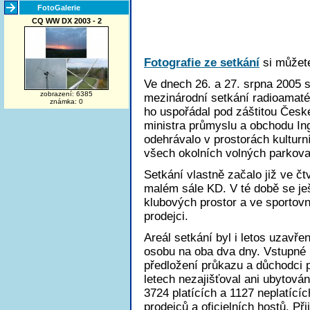
FotoGalerie
CQ WW DX 2003 - 2
Fotografie ze setkání
si můžete
Ve dnech 26. a 27. srpna 2005 se
zobrazení: 6385
mezinárodní setkání radioamaté
známka: 0
ho uspořádal pod záštitou České
ministra průmyslu a obchodu Ing
odehrávalo v prostorách kulturn
všech okolních volných parkova
Setkání vlastně začalo již ve č
malém sále KD. V té době se je
klubových prostor a ve sportovn
prodejci.
Areál setkání byl i letos uzavře
osobu na oba dva dny. Vstupné nep
předložení průkazu a důchodci p
letech nezajišťoval ani ubytován
3724 platících a 1127 neplatící
prodejců a oficielních hostů. Př