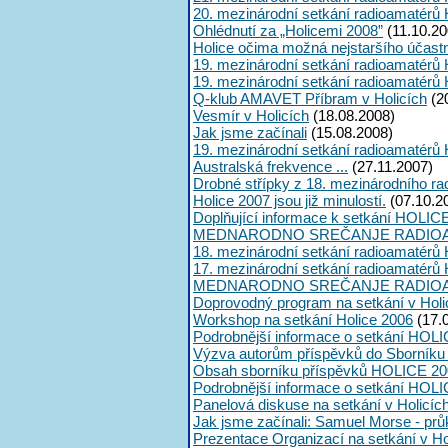
20. mezinárodní setkání radioamatérů 
Ohlédnutí za „Holicemi 2008”
(11.10.20
Holice očima možná nejstaršího účast
19. mezinárodní setkání radioamatérů 
19. mezinárodní setkání radioamatérů 
Q-klub AMAVET Příbram v Holicích
(2
Vesmír v Holicích
(18.08.2008)
Jak jsme začínali
(15.08.2008)
19. mezinárodní setkání radioamatérů 
Australská frekvence ...
(27.11.2007)
Drobné střípky z 18. mezinárodního ra
Holice 2007 jsou již minulostí.
(07.10.2
Doplňující informace k setkání HOLIC
MEDNARODNO SREČANJE RADIOA
18. mezinárodní setkání radioamatérů 
17. mezinárodní setkání radioamatérů 
MEDNARODNO SREČANJE RADIOA
Doprovodný program na setkání v Holi
Workshop na setkání Holice 2006
(17.
Podrobnější informace o setkání HOLI
Výzva autorům příspěvků do Sborník
Obsah sborníku příspěvků HOLICE 20
Podrobnější informace o setkání HOL
Panelová diskuse na setkání v Holicíc
Jak jsme začínali: Samuel Morse - průk
Prezentace Organizací na setkání v Ho