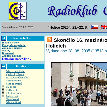
"Holice 2026": 21.–22. 8.
Dnešní datum: 07. 08. 2026
Hlavní nabídka
Skončilo 16. mezináro
Hlavní stránka
Holicích
Fotografická galerie
Zajímavé odkazy
Vydáno dne 28. 08. 2005 (13513 p
Ankety
Download
Zasílání novinek
Kontakty na OK1KHL
Rubriky
Dění v radioklubu
Vysílání, Závody
Mezinárodní setkání
Packet Radio
Kurz operátorů
CB sekce
PLC / BPL
Z historie rádia
Zajímavosti
Nezařazené
Děti a mládež