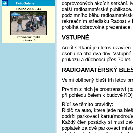
doprovodných akcích setkání. M
FotoGalerie
další radioamatérské publikace.
Holice 2006 - 33
podzimního běhu radioamatérské
rekreačním středisku Radost v 
probíhá dobrovolná prezentace.
VSTUPNÉ
zobrazení: 5933
známka: 0
Areál setkání je i letos uzavřen
osobu na oba dva dny. Vstupné ne
průkazu a důchodci přes 70 let.
RADIOAMATÉRSKÝ BLEŠ
Velmi oblíbený bleší trh letos p
Prvním z nich je prostranství (
při pohledu čelem k budově KD)
Řídí se těmito pravidly:
Řidič za auto, které jede na bleš
obdrží parkovací kartu(modrou)
Každý člen posádky si musí zak
poplatek za dvě parkovací míst