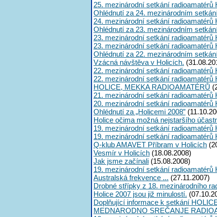
25. mezinárodní setkání radioamatérů 
Ohlédnutí za 24. mezinárodním setkán
24. mezinárodní setkání radioamatérů 
Ohlédnutí za 23. mezinárodním setkán
23. mezinárodní setkání radioamatérů 
23. mezinárodní setkání radioamatérů 
Ohlédnutí za 22. mezinárodním setkán
Vzácná návštěva v Holicích.
(31.08.20
22. mezinárodní setkání radioamatérů 
22. mezinárodní setkání radioamatérů 
HOLICE, MEKKA RADIOAMATÉRŮ
(
21. mezinárodní setkání radioamatérů 
20. mezinárodní setkání radioamatérů 
Ohlédnutí za „Holicemi 2008”
(11.10.20
Holice očima možná nejstaršího účast
19. mezinárodní setkání radioamatérů 
19. mezinárodní setkání radioamatérů 
Q-klub AMAVET Příbram v Holicích
(2
Vesmír v Holicích
(18.08.2008)
Jak jsme začínali
(15.08.2008)
19. mezinárodní setkání radioamatérů 
Australská frekvence ...
(27.11.2007)
Drobné střípky z 18. mezinárodního ra
Holice 2007 jsou již minulostí.
(07.10.2
Doplňující informace k setkání HOLIC
MEDNARODNO SREČANJE RADIOA