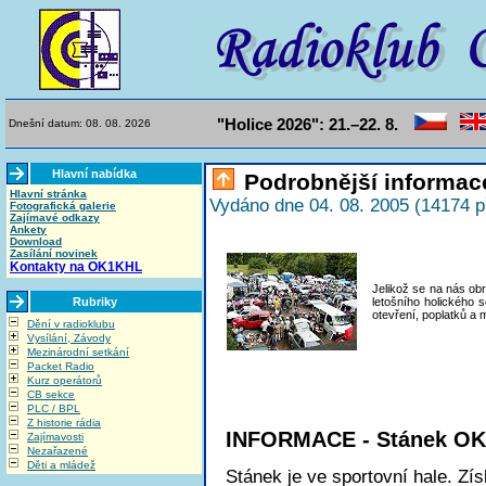
"Holice 2026": 21.–22. 8.
Dnešní datum: 08. 08. 2026
Hlavní nabídka
Podrobnější informac
Hlavní stránka
Vydáno dne 04. 08. 2005 (14174 p
Fotografická galerie
Zajímavé odkazy
Ankety
Download
Zasílání novinek
Kontakty na OK1KHL
Jelikož se na nás obr
Rubriky
letošního holického 
otevření, poplatků a 
Dění v radioklubu
Vysílání, Závody
Mezinárodní setkání
Packet Radio
Kurz operátorů
CB sekce
PLC / BPL
Z historie rádia
INFORMACE - Stánek O
Zajímavosti
Nezařazené
Děti a mládež
Stánek je ve sportovní hale. Zí