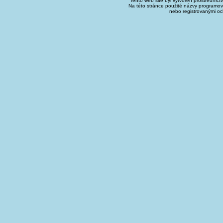
Tento web site byl vytvořen prostřednict
Na této stránce použité názvy programo
nebo registrovanými oc