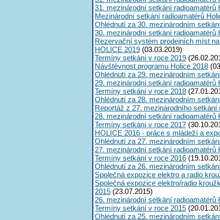
31. mezinárodní setkání radioamatérů 
Mezinárodní setkání radioamatérů Hol
Ohlédnutí za 30. mezinárodním setkán
30. mezinárodní setkání radioamatérů 
Rezervační systém prodejních míst na
HOLICE 2019
(03.03.2019)
Termíny setkání v roce 2019
(26.02.20
Návštěvnost programu Holice 2018
(03
Ohlédnutí za 29. mezinárodním setkán
29. mezinárodní setkání radioamatérů 
Termíny setkání v roce 2018
(27.01.20
Ohlédnutí za 28. mezinárodním setkán
Reportáž z 27. mezinárodního setkání
28. mezinárodní setkání radioamatérů 
Termíny setkání v roce 2017
(30.10.20
HOLICE 2016 - práce s mládeží a expoz
Ohlédnutí za 27. mezinárodním setkán
27. mezinárodní setkání radioamatérů 
Termíny setkání v roce 2016
(19.10.20
Ohlédnutí za 26. mezinárodním setkán
Společná expozice elektro a radio kro
Společná expozice elektro/radio krouž
2015
(23.07.2015)
26. mezinárodní setkání radioamatérů 
Termíny setkání v roce 2015
(20.01.20
Ohlédnutí za 25. mezinárodním setkán