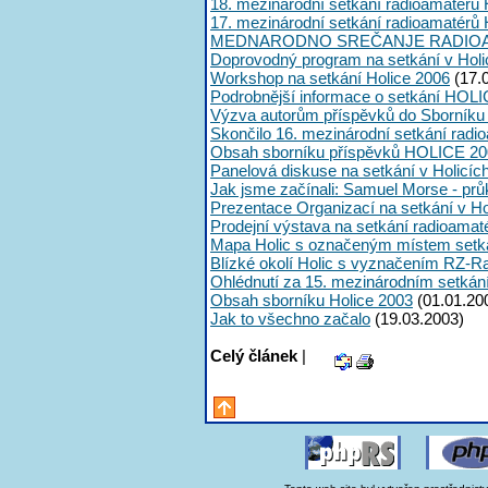
18. mezinárodní setkání radioamatérů 
17. mezinárodní setkání radioamatérů 
MEDNARODNO SREČANJE RADIOA
Doprovodný program na setkání v Holi
Workshop na setkání Holice 2006
(17.
Podrobnější informace o setkání HOLI
Výzva autorům příspěvků do Sborník
Skončilo 16. mezinárodní setkání radi
Obsah sborníku příspěvků HOLICE 20
Panelová diskuse na setkání v Holicíc
Jak jsme začínali: Samuel Morse - průk
Prezentace Organizací na setkání v Ho
Prodejní výstava na setkání radioama
Mapa Holic s označeným místem setk
Blízké okolí Holic s vyznačením RZ-R
Ohlédnutí za 15. mezinárodním setká
Obsah sborníku Holice 2003
(01.01.20
Jak to všechno začalo
(19.03.2003)
Celý článek
|