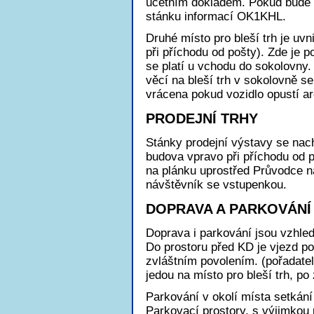
účetním dokladem. Pokud bude p
stánku informací OK1KHL.
Druhé místo pro bleší trh je uv
při příchodu od pošty). Zde je p
se platí u vchodu do sokolovny.
věcí na bleší trh v sokolovně s
vrácena pokud vozidlo opustí ar
PRODEJNÍ TRHY
Stánky prodejní výstavy se nac
budova vpravo při příchodu od 
na plánku uprostřed Průvodce n
návštěvník se vstupenkou.
DOPRAVA A PARKOVÁNÍ
Doprava i parkování jsou vzhle
Do prostoru před KD je vjezd p
zvláštním povolením. (pořadatelé
jedou na místo pro bleší trh, po
Parkování v okolí místa setkán
Parkovací prostory, s výjimkou p