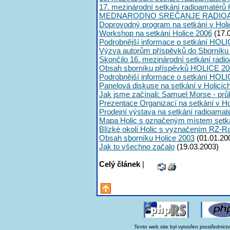
17. mezinárodní setkání radioamatérů 
MEDNARODNO SREČANJE RADIOA
Doprovodný program na setkání v Holi
Workshop na setkání Holice 2006
(17.
Podrobnější informace o setkání HOLI
Výzva autorům příspěvků do Sborník
Skončilo 16. mezinárodní setkání radi
Obsah sborníku příspěvků HOLICE 20
Podrobnější informace o setkání HOL
Panelová diskuse na setkání v Holicíc
Jak jsme začínali: Samuel Morse - průk
Prezentace Organizací na setkání v Ho
Prodejní výstava na setkání radioama
Mapa Holic s označeným místem setk
Blízké okolí Holic s vyznačením RZ-R
Obsah sborníku Holice 2003
(01.01.20
Jak to všechno začalo
(19.03.2003)
Celý článek
|
Tento web site byl vytvořen prostřednict