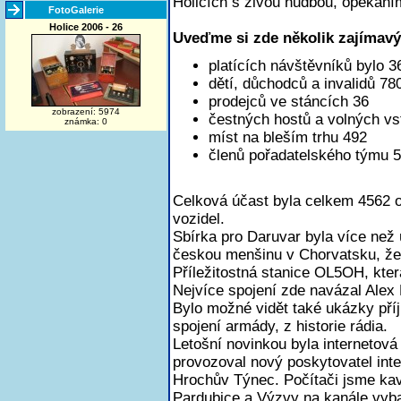
Holicích s živou hudbou, opékání
FotoGalerie
Holice 2006 - 26
Uveďme si zde několik zajímavý
platících návštěvníků bylo 3
dětí, důchodců a invalidů 78
prodejců ve stáncích 36
zobrazení: 5974
čestných hostů a volných v
známka: 0
míst na bleším trhu 492
členů pořadatelského týmu 
Celková účast byla celkem 4562 o
vozidel.
Sbírka pro Daruvar byla více než 
českou menšinu v Chorvatsku, že
Příležitostná stanice OL5OH, kter
Nejvíce spojení zde navázal Alex
Bylo možné vidět také ukázky pří
spojení armády, z historie rádia.
Letošní novinkou byla internetová 
provozoval nový poskytovatel in
Hrochův Týnec. Počítači jsme ka
Pardubice a Výzvy na kanále vyba