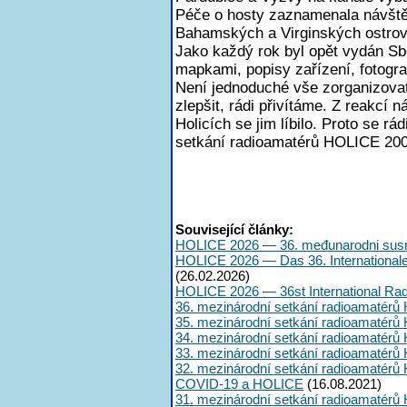
Péče o hosty zaznamenala návštěv
Bahamských a Virginských ostro
Jako každý rok byl opět vydán Sb
mapkami, popisy zařízení, fotograf
Není jednoduché vše zorganizovat
zlepšit, rádi přivítáme. Z reakcí 
Holicích se jim líbilo. Proto se r
setkání radioamatérů HOLICE 200
Související články:
HOLICE 2026 — 36. međunarodni susr
HOLICE 2026 — Das 36. International
(26.02.2026)
HOLICE 2026 — 36st International Ra
36. mezinárodní setkání radioamatérů 
35. mezinárodní setkání radioamatérů 
34. mezinárodní setkání radioamatérů 
33. mezinárodní setkání radioamatérů 
32. mezinárodní setkání radioamatérů 
COVID-19 a HOLICE
(16.08.2021)
31. mezinárodní setkání radioamatérů 