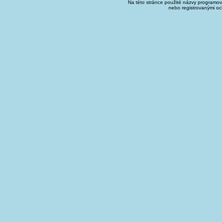
Na této stránce použité názvy programo
nebo registrovanými oc