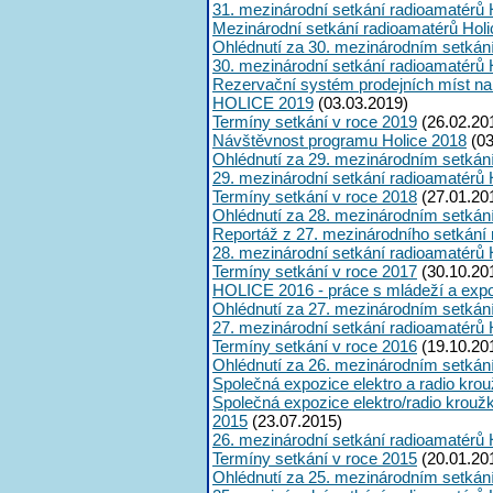
31. mezinárodní setkání radioamatérů 
Mezinárodní setkání radioamatérů Hol
Ohlédnutí za 30. mezinárodním setkán
30. mezinárodní setkání radioamatérů 
Rezervační systém prodejních míst na
HOLICE 2019
(03.03.2019)
Termíny setkání v roce 2019
(26.02.20
Návštěvnost programu Holice 2018
(03
Ohlédnutí za 29. mezinárodním setkán
29. mezinárodní setkání radioamatérů 
Termíny setkání v roce 2018
(27.01.20
Ohlédnutí za 28. mezinárodním setkán
Reportáž z 27. mezinárodního setkání
28. mezinárodní setkání radioamatérů 
Termíny setkání v roce 2017
(30.10.20
HOLICE 2016 - práce s mládeží a expoz
Ohlédnutí za 27. mezinárodním setkán
27. mezinárodní setkání radioamatérů 
Termíny setkání v roce 2016
(19.10.20
Ohlédnutí za 26. mezinárodním setkán
Společná expozice elektro a radio kro
Společná expozice elektro/radio krouž
2015
(23.07.2015)
26. mezinárodní setkání radioamatérů 
Termíny setkání v roce 2015
(20.01.20
Ohlédnutí za 25. mezinárodním setkán