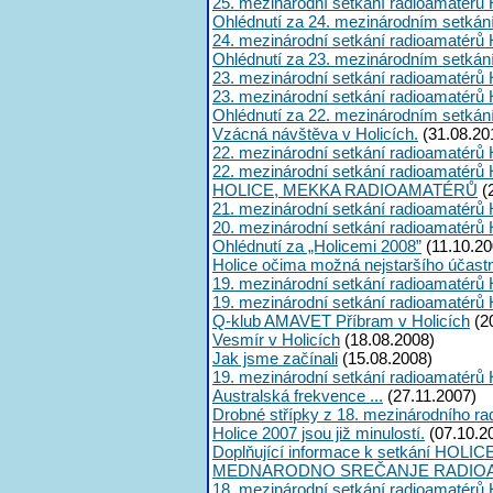
25. mezinárodní setkání radioamatérů 
Ohlédnutí za 24. mezinárodním setkán
24. mezinárodní setkání radioamatérů 
Ohlédnutí za 23. mezinárodním setkán
23. mezinárodní setkání radioamatérů 
23. mezinárodní setkání radioamatérů 
Ohlédnutí za 22. mezinárodním setkán
Vzácná návštěva v Holicích.
(31.08.20
22. mezinárodní setkání radioamatérů 
22. mezinárodní setkání radioamatérů 
HOLICE, MEKKA RADIOAMATÉRŮ
(
21. mezinárodní setkání radioamatérů 
20. mezinárodní setkání radioamatérů 
Ohlédnutí za „Holicemi 2008”
(11.10.20
Holice očima možná nejstaršího účast
19. mezinárodní setkání radioamatérů 
19. mezinárodní setkání radioamatérů 
Q-klub AMAVET Příbram v Holicích
(2
Vesmír v Holicích
(18.08.2008)
Jak jsme začínali
(15.08.2008)
19. mezinárodní setkání radioamatérů 
Australská frekvence ...
(27.11.2007)
Drobné střípky z 18. mezinárodního ra
Holice 2007 jsou již minulostí.
(07.10.2
Doplňující informace k setkání HOLIC
MEDNARODNO SREČANJE RADIOA
18. mezinárodní setkání radioamatérů 