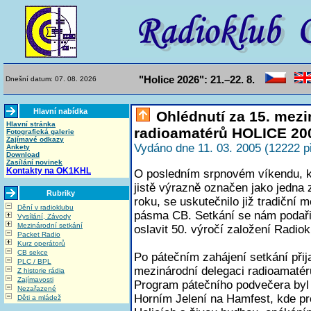
"Holice 2026": 21.–22. 8.
Dnešní datum: 07. 08. 2026
Hlavní nabídka
Ohlédnutí za 15. mez
Hlavní stránka
radioamatérů HOLICE 20
Fotografická galerie
Zajímavé odkazy
Vydáno dne 11. 03. 2005 (12222 p
Ankety
Download
Zasílání novinek
Kontakty na OK1KHL
O posledním srpnovém víkendu, k
jistě výrazně označen jako jedna 
Rubriky
roku, se uskutečnilo již tradiční 
Dění v radioklubu
pásma CB. Setkání se nám podařilo
Vysílání, Závody
Mezinárodní setkání
oslavit 50. výročí založení Radi
Packet Radio
Kurz operátorů
CB sekce
Po pátečním zahájení setkání přij
PLC / BPL
mezinárodní delegaci radioamatér
Z historie rádia
Zajímavosti
Program pátečního podvečera byl
Nezařazené
Horním Jelení na Hamfest, kde pro
Děti a mládež