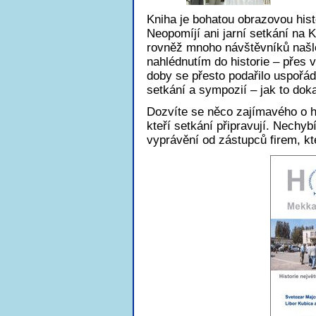
Kniha je bohatou obrazovou hist
Neopomíjí ani jarní setkání na
rovněž mnoho návštěvníků našl
nahlédnutím do historie – přes
doby se přesto podařilo uspořá
setkání a sympozií – jak to doka
Dozvíte se něco zajímavého o his
kteří setkání připravují. Nechy
vyprávění od zástupců firem, kt