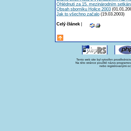
Ohlédnutí za 15. mezinárodním setká
Obsah sborníku Holice 2003
(01.01.20
Jak to všechno začalo
(19.03.2003)
Celý článek
|
Tento web site byl vytvořen prostřednict
Na této stránce použité názvy programo
nebo registrovanými oc