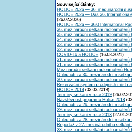
Související články:
HOLICE 2026 — 36. međunarodni susr
HOLICE 2026 — Das 36. International
(26.02.2026)
HOLICE 2026 — 36st International Ra
36. mezinárodní setkání radioamatérů 
35. mezinárodní setkání radioamatérů 
34. mezinárodní setkání radioamatérů 
33. mezinárodní setkání radioamatérů 
32. mezinárodní setkání radioamatérů 
COVID-19 a HOLICE
(16.08.2021)
31. mezinárodní setkání radioamatérů 
31. mezinárodní setkání radioamatérů 
Mezinárodní setkání radioamatérů Hol
Ohlédnutí za 30. mezinárodním setkán
30. mezinárodní setkání radioamatérů 
Rezervační systém prodejních míst na
HOLICE 2019
(03.03.2019)
Termíny setkání v roce 2019
(26.02.20
Návštěvnost programu Holice 2018
(03
Ohlédnutí za 29. mezinárodním setkán
29. mezinárodní setkání radioamatérů 
Termíny setkání v roce 2018
(27.01.20
Ohlédnutí za 28. mezinárodním setkán
Reportáž z 27. mezinárodního setkání
28. mezinárodní setkání radioamatérů 