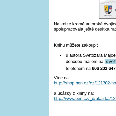
Na knize kromě autorské dvojic
spolupracovala ještě desítka r
Knihu můžete zakoupit
u autora Svetozara Majc
dohodou mailem na
sve
telefonem na
606 202 647
Více na:
http://shop.ben.cz/cz/121302-h
a ukázky z knihy na:
http://www.ben.cz/_d/ukazka/12