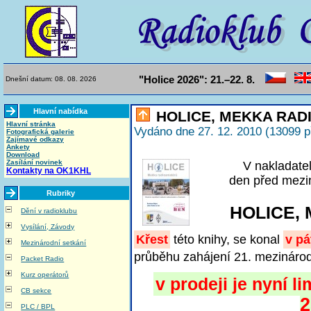
"Holice 2026": 21.–22. 8.
Dnešní datum: 08. 08. 2026
Hlavní nabídka
HOLICE, MEKKA RAD
Hlavní stránka
Vydáno dne 27. 12. 2010 (13099 p
Fotografická galerie
Zajímavé odkazy
Ankety
Download
Zasílání novinek
V nakladatel
Kontakty na OK1KHL
den před mezi
Rubriky
HOLICE,
Dění v radioklubu
Vysílání, Závody
Křest
této knihy, se konal
v pá
Mezinárodní setkání
průběhu zahájení 21. mezinárod
Packet Radio
Kurz operátorů
v prodeji je nyní 
CB sekce
2
PLC / BPL