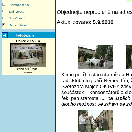
Z historie rádia
Objednejte neprodleně na adre
Zajímavosti
Nezařazené
Aktualizováno:
5.9.2010
Děti a mládež
FotoGalerie
Holice 2005 - 34
zobrazení: 6059
známka: 0
Knihu pokřtili starosta města H
radioklubu Ing. Jiří Němec tím, 
Svetozara Majce OK1VEY zasypa
součástek – kondenzátorů a diod.
řekl pan starosta
„... na úspěch
dlouho možnost ve zdraví se zde