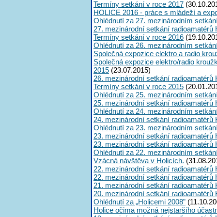
Termíny setkání v roce 2017
(30.10.20
HOLICE 2016 - práce s mládeží a expoz
Ohlédnutí za 27. mezinárodním setkán
27. mezinárodní setkání radioamatérů 
Termíny setkání v roce 2016
(19.10.20
Ohlédnutí za 26. mezinárodním setkán
Společná expozice elektro a radio kro
Společná expozice elektro/radio krouž
2015
(23.07.2015)
26. mezinárodní setkání radioamatérů 
Termíny setkání v roce 2015
(20.01.20
Ohlédnutí za 25. mezinárodním setkán
25. mezinárodní setkání radioamatérů 
Ohlédnutí za 24. mezinárodním setkán
24. mezinárodní setkání radioamatérů 
Ohlédnutí za 23. mezinárodním setkán
23. mezinárodní setkání radioamatérů 
23. mezinárodní setkání radioamatérů 
Ohlédnutí za 22. mezinárodním setkán
Vzácná návštěva v Holicích.
(31.08.20
22. mezinárodní setkání radioamatérů 
22. mezinárodní setkání radioamatérů 
21. mezinárodní setkání radioamatérů 
20. mezinárodní setkání radioamatérů 
Ohlédnutí za „Holicemi 2008”
(11.10.20
Holice očima možná nejstaršího účast