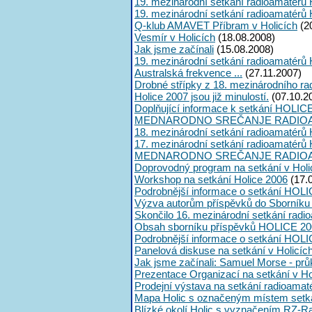
19. mezinárodní setkání radioamatérů 
19. mezinárodní setkání radioamatérů 
Q-klub AMAVET Příbram v Holicích
(2
Vesmír v Holicích
(18.08.2008)
Jak jsme začínali
(15.08.2008)
19. mezinárodní setkání radioamatérů 
Australská frekvence ...
(27.11.2007)
Drobné střípky z 18. mezinárodního ra
Holice 2007 jsou již minulostí.
(07.10.2
Doplňující informace k setkání HOLIC
MEDNARODNO SREČANJE RADIOA
18. mezinárodní setkání radioamatérů 
17. mezinárodní setkání radioamatérů 
MEDNARODNO SREČANJE RADIOA
Doprovodný program na setkání v Holi
Workshop na setkání Holice 2006
(17.
Podrobnější informace o setkání HOLI
Výzva autorům příspěvků do Sborník
Skončilo 16. mezinárodní setkání radi
Obsah sborníku příspěvků HOLICE 20
Podrobnější informace o setkání HOL
Panelová diskuse na setkání v Holicíc
Jak jsme začínali: Samuel Morse - průk
Prezentace Organizací na setkání v Ho
Prodejní výstava na setkání radioama
Mapa Holic s označeným místem setk
Blízké okolí Holic s vyznačením RZ-R