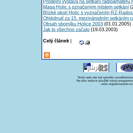
Prodejní výstava na setkání radioamatér
Mapa Holic s označeným místem setkání
(
Blízké okolí Holic s vyznačením RZ-Rados
Ohlédnutí za 15. mezinárodním setkáním
Obsah sborníku Holice 2003
(01.01.2005)
Jak to všechno začalo
(19.03.2003)
Celý článek
|
Tento web site byl vytvořen prostřednict
Na této stránce použité názvy programo
nebo registrovanými oc