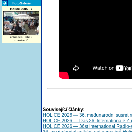
FotoGalerie
Holice 2005 - 7
zobrazení: 6699
známka: 0
Související články:
HOLICE 2026 — 36. međunarodni susret r
HOLICE 2026 — Das 36. Internationale Z
HOLICE 2026 — 36st International Radio-
36. mezinárodní setkání radioamatérů Hol