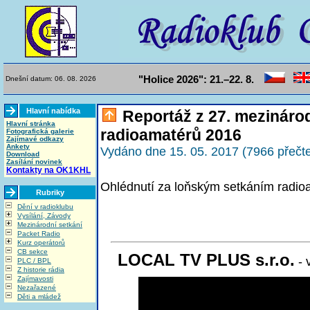
"Holice 2026": 21.–22. 8.
Dnešní datum: 06. 08. 2026
Hlavní nabídka
Reportáž z 27. mezináro
Hlavní stránka
radioamatérů 2016
Fotografická galerie
Zajímavé odkazy
Ankety
Vydáno dne 15. 05. 2017 (7966 přečte
Download
Zasílání novinek
Kontakty na OK1KHL
Ohlédnutí za loňským setkáním radio
Rubriky
Dění v radioklubu
Vysílání, Závody
Mezinárodní setkání
Packet Radio
Kurz operátorů
CB sekce
LOCAL TV PLUS s.r.o.
- 
PLC / BPL
Z historie rádia
Zajímavosti
Nezařazené
Děti a mládež