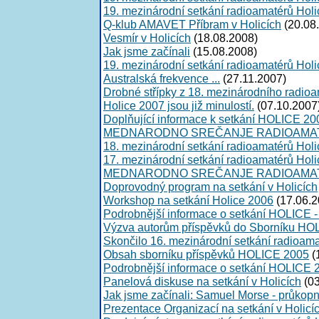
19. mezinárodní setkání radioamatérů Hol
Q-klub AMAVET Příbram v Holicích
(20.08
Vesmír v Holicích
(18.08.2008)
Jak jsme začínali
(15.08.2008)
19. mezinárodní setkání radioamatérů Holi
Australská frekvence ...
(27.11.2007)
Drobné střípky z 18. mezinárodního radioa
Holice 2007 jsou již minulostí.
(07.10.2007
Doplňující informace k setkání HOLICE 20
MEDNARODNO SREČANJE RADIOAMAT
18. mezinárodní setkání radioamatérů Hol
17. mezinárodní setkání radioamatérů Holi
MEDNARODNO SREČANJE RADIOAMAT
Doprovodný program na setkání v Holicích
Workshop na setkání Holice 2006
(17.06.2
Podrobnější informace o setkání HOLICE 
Výzva autorům příspěvků do Sborníku HO
Skončilo 16. mezinárodní setkání radioama
Obsah sborníku příspěvků HOLICE 2005
(
Podrobnější informace o setkání HOLICE 
Panelová diskuse na setkání v Holicích
(03
Jak jsme začínali: Samuel Morse - průkopn
Prezentace Organizací na setkání v Holicí