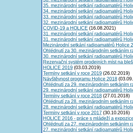
35. mezinárodní setkání radioamatérů Hol
34. mezinárodní setkání radioamatérů Hol
33. mezinárodní setkání radioamatérů Hol
32. mezinárodní setkání radioamatérů Hol
COVID-19 a HOLICE
(16.08.2021)
31. mezinárodní setkání radioamatérů Hol
31. mezinárodní setkání radioamatérů Hol
Mezinárodní setkání radioamatérů Holice 
Ohlédnutí za 30. mezinárodním setkáním r
30. mezinárodní setkání radioamatérů Hol
Rezervační systém prodejních míst na ble
HOLICE 2019
(03.03.2019)
Termíny setkání v roce 2019
(26.02.2019)
Návštěvnost programu Holice 2018
(03.09
Ohlédnutí za 29. mezinárodním setkáním r
29. mezinárodní setkání radioamatérů Hol
Termíny setkání v roce 2018
(27.01.2018)
Ohlédnutí za 28. mezinárodním setkáním r
28. mezinárodní setkání radioamatérů Hol
Termíny setkání v roce 2017
(30.10.2016)
HOLICE 2016 - práce s mládeží a expozice 
Ohlédnutí za 27. mezinárodním setkáním r
27. mezinárodní setkání radioamatérů Hol