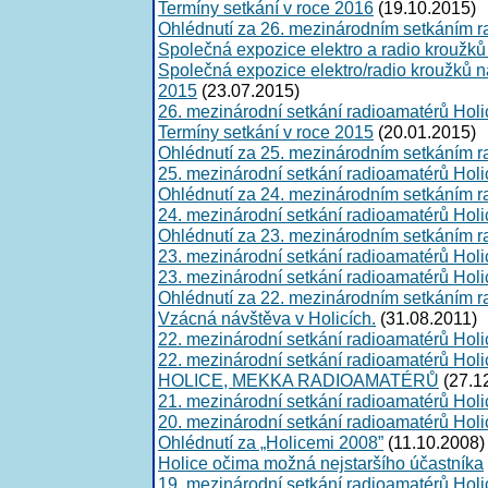
Termíny setkání v roce 2016
(19.10.2015)
Ohlédnutí za 26. mezinárodním setkáním 
Společná expozice elektro a radio kroužků
Společná expozice elektro/radio kroužků 
2015
(23.07.2015)
26. mezinárodní setkání radioamatérů Hol
Termíny setkání v roce 2015
(20.01.2015)
Ohlédnutí za 25. mezinárodním setkáním 
25. mezinárodní setkání radioamatérů Hol
Ohlédnutí za 24. mezinárodním setkáním 
24. mezinárodní setkání radioamatérů Hol
Ohlédnutí za 23. mezinárodním setkáním 
23. mezinárodní setkání radioamatérů Holi
23. mezinárodní setkání radioamatérů Hol
Ohlédnutí za 22. mezinárodním setkáním 
Vzácná návštěva v Holicích.
(31.08.2011)
22. mezinárodní setkání radioamatérů Holi
22. mezinárodní setkání radioamatérů Holi
HOLICE, MEKKA RADIOAMATÉRŮ
(27.1
21. mezinárodní setkání radioamatérů Hol
20. mezinárodní setkání radioamatérů Hol
Ohlédnutí za „Holicemi 2008”
(11.10.2008)
Holice očima možná nejstaršího účastníka
19. mezinárodní setkání radioamatérů Hol