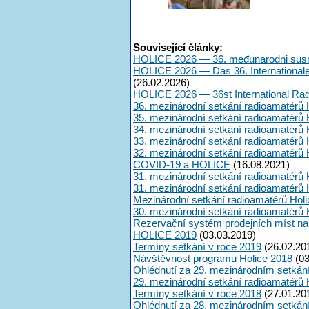
Související články:
HOLICE 2026 — 36. međunarodni susr
HOLICE 2026 — Das 36. International
(26.02.2026)
HOLICE 2026 — 36st International Ra
36. mezinárodní setkání radioamatérů 
35. mezinárodní setkání radioamatérů 
34. mezinárodní setkání radioamatérů 
33. mezinárodní setkání radioamatérů 
32. mezinárodní setkání radioamatérů 
COVID-19 a HOLICE
(16.08.2021)
31. mezinárodní setkání radioamatérů 
31. mezinárodní setkání radioamatérů 
Mezinárodní setkání radioamatérů Hol
30. mezinárodní setkání radioamatérů 
Rezervační systém prodejních míst na
HOLICE 2019
(03.03.2019)
Termíny setkání v roce 2019
(26.02.20
Návštěvnost programu Holice 2018
(03
Ohlédnutí za 29. mezinárodním setkán
29. mezinárodní setkání radioamatérů 
Termíny setkání v roce 2018
(27.01.20
Ohlédnutí za 28. mezinárodním setkán