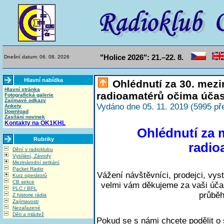
"Holice 2026": 21.–22. 8.
Dnešní datum: 06. 08. 2026
Hlavní nabídka
Ohlédnutí za 30. mez
Hlavní stránka
radioamatérů očima účas
Fotografická galerie
Zajímavé odkazy
Vydáno dne 05. 11. 2019 (5995 př
Ankety
Download
Zasílání novinek
Kontakty na OK1KHL
Ohlédnutí za 
Rubriky
radio
Dění v radioklubu
Vysílání, Závody
Mezinárodní setkání
Packet Radio
Vážení návštěvníci, prodejci, vys
Kurz operátorů
CB sekce
velmi vám děkujeme za vaši úča
PLC / BPL
průběh 
Z historie rádia
Zajímavosti
Nezařazené
Děti a mládež
Pokud se s námi chcete podělit o 