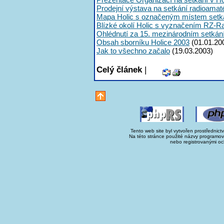
Prodejní výstava na setkání radioama
Mapa Holic s označeným místem setk
Blízké okolí Holic s vyznačením RZ-R
Ohlédnutí za 15. mezinárodním setká
Obsah sborníku Holice 2003
(01.01.20
Jak to všechno začalo
(19.03.2003)
Celý článek
|
Tento web site byl vytvořen prostřednict
Na této stránce použité názvy programo
nebo registrovanými oc