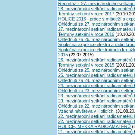
Reportáž z 27. mezinárodního setkání
28. mezinárodní setkání radioamatérů 
Termíny setkání v roce 2017
(30.10.20
HOLICE 2016 - práce s mládeží a expoz
Ohlédnutí za 27. mezinárodním setkán
27. mezinárodní setkání radioamatérů 
Termíny setkání v roce 2016
(19.10.20
Ohlédnutí za 26. mezinárodním setkán
Společná expozice elektro a radio kro
Společná expozice elektro/radio krouž
2015
(23.07.2015)
26. mezinárodní setkání radioamatérů 
Termíny setkání v roce 2015
(20.01.20
Ohlédnutí za 25. mezinárodním setkán
25. mezinárodní setkání radioamatérů 
Ohlédnutí za 24. mezinárodním setkán
24. mezinárodní setkání radioamatérů 
Ohlédnutí za 23. mezinárodním setkán
23. mezinárodní setkání radioamatérů 
23. mezinárodní setkání radioamatérů 
Ohlédnutí za 22. mezinárodním setkán
Vzácná návštěva v Holicích.
(31.08.20
22. mezinárodní setkání radioamatérů 
22. mezinárodní setkání radioamatérů 
HOLICE, MEKKA RADIOAMATÉRŮ
(
21. mezinárodní setkání radioamatérů 