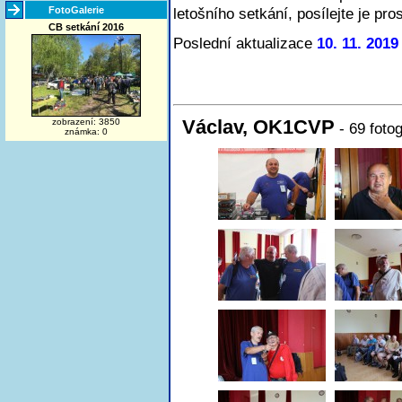
FotoGalerie
letošního setkání, posílejte je pr
CB setkání 2016
Poslední aktualizace
10. 11. 2019
Václav, OK1CVP
zobrazení: 3850
- 69 fotog
známka: 0