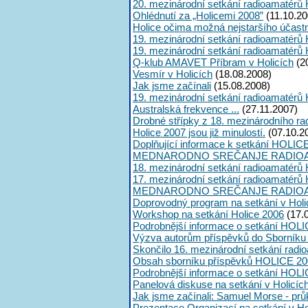
20. mezinárodní setkání radioamatérů 
Ohlédnutí za „Holicemi 2008”
(11.10.20
Holice očima možná nejstaršího účast
19. mezinárodní setkání radioamatérů 
19. mezinárodní setkání radioamatérů 
Q-klub AMAVET Příbram v Holicích
(2
Vesmír v Holicích
(18.08.2008)
Jak jsme začínali
(15.08.2008)
19. mezinárodní setkání radioamatérů 
Australská frekvence ...
(27.11.2007)
Drobné střípky z 18. mezinárodního ra
Holice 2007 jsou již minulostí.
(07.10.2
Doplňující informace k setkání HOLIC
MEDNARODNO SREČANJE RADIOA
18. mezinárodní setkání radioamatérů 
17. mezinárodní setkání radioamatérů 
MEDNARODNO SREČANJE RADIOA
Doprovodný program na setkání v Holi
Workshop na setkání Holice 2006
(17.
Podrobnější informace o setkání HOLI
Výzva autorům příspěvků do Sborník
Skončilo 16. mezinárodní setkání radi
Obsah sborníku příspěvků HOLICE 20
Podrobnější informace o setkání HOL
Panelová diskuse na setkání v Holicíc
Jak jsme začínali: Samuel Morse - průk
Prezentace Organizací na setkání v Ho