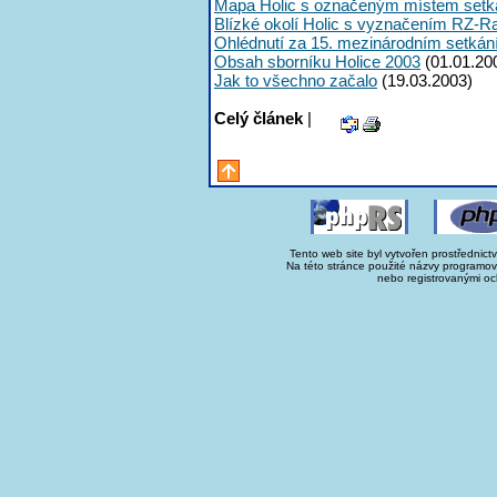
Mapa Holic s označeným místem setk
Blízké okolí Holic s vyznačením RZ-R
Ohlédnutí za 15. mezinárodním setká
Obsah sborníku Holice 2003
(01.01.20
Jak to všechno začalo
(19.03.2003)
Celý článek
|
Tento web site byl vytvořen prostřednict
Na této stránce použité názvy programo
nebo registrovanými oc