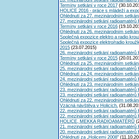
Termíny setkání v roce 2017
(30.10.20
HOLICE 2016 - práce s mládeží a expoz
Ohlédnutí za 27. mezinárodním setkán
27. mezinárodní setkání radioamatérů 
Termíny setkání v roce 2016
(19.10.20
Ohlédnutí za 26. mezinárodním setkán
Společná expozice elektro a radio kro
Společná expozice elektro/radio krouž
2015
(23.07.2015)
26. mezinárodní setkání radioamatérů 
Termíny setkání v roce 2015
(20.01.20
Ohlédnutí za 25. mezinárodním setkán
25. mezinárodní setkání radioamatérů 
Ohlédnutí za 24. mezinárodním setkán
24. mezinárodní setkání radioamatérů 
Ohlédnutí za 23. mezinárodním setkán
23. mezinárodní setkání radioamatérů 
23. mezinárodní setkání radioamatérů 
Ohlédnutí za 22. mezinárodním setkán
Vzácná návštěva v Holicích.
(31.08.20
22. mezinárodní setkání radioamatérů 
22. mezinárodní setkání radioamatérů 
HOLICE, MEKKA RADIOAMATÉRŮ
(
21. mezinárodní setkání radioamatérů 
20. mezinárodní setkání radioamatérů 
Ohlédnutí za „Holicemi 2008”
(11.10.20