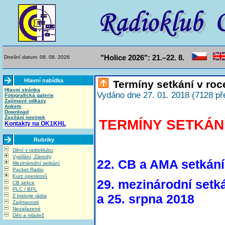
"Holice 2026": 21.–22. 8.
Dnešní datum: 08. 08. 2026
Hlavní nabídka
Termíny setkání v roc
Hlavní stránka
Vydáno dne 27. 01. 2018 (7128 př
Fotografická galerie
Zajímavé odkazy
Ankety
Download
Zasílání novinek
TERMÍNY SETKÁNÍ 
Kontakty na OK1KHL
Rubriky
Dění v radioklubu
Vysílání, Závody
22. CB a AMA setkání 
Mezinárodní setkání
Packet Radio
Kurz operátorů
29. mezinárodní setká
CB sekce
PLC / BPL
a 25. srpna 2018
Z historie rádia
Zajímavosti
Nezařazené
Děti a mládež