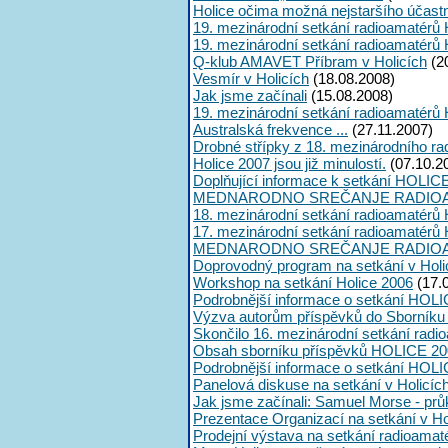
Holice očima možná nejstaršího účast
19. mezinárodní setkání radioamatérů 
19. mezinárodní setkání radioamatérů 
Q-klub AMAVET Příbram v Holicích
(2
Vesmír v Holicích
(18.08.2008)
Jak jsme začínali
(15.08.2008)
19. mezinárodní setkání radioamatérů 
Australská frekvence ...
(27.11.2007)
Drobné střípky z 18. mezinárodního ra
Holice 2007 jsou již minulostí.
(07.10.2
Doplňující informace k setkání HOLIC
MEDNARODNO SREČANJE RADIOA
18. mezinárodní setkání radioamatérů 
17. mezinárodní setkání radioamatérů 
MEDNARODNO SREČANJE RADIOA
Doprovodný program na setkání v Holi
Workshop na setkání Holice 2006
(17.
Podrobnější informace o setkání HOLI
Výzva autorům příspěvků do Sborník
Skončilo 16. mezinárodní setkání radi
Obsah sborníku příspěvků HOLICE 20
Podrobnější informace o setkání HOL
Panelová diskuse na setkání v Holicíc
Jak jsme začínali: Samuel Morse - průk
Prezentace Organizací na setkání v Ho
Prodejní výstava na setkání radioama