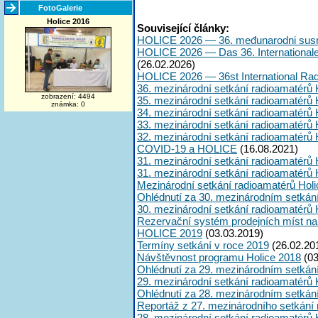
FotoGalerie
Holice 2016
Související články:
HOLICE 2026 — 36. međunarodni susr
HOLICE 2026 — Das 36. International
(26.02.2026)
HOLICE 2026 — 36st International Ra
36. mezinárodní setkání radioamatérů 
zobrazení: 4494
35. mezinárodní setkání radioamatérů 
známka: 0
34. mezinárodní setkání radioamatérů 
33. mezinárodní setkání radioamatérů 
32. mezinárodní setkání radioamatérů 
COVID-19 a HOLICE
(16.08.2021)
31. mezinárodní setkání radioamatérů 
31. mezinárodní setkání radioamatérů 
Mezinárodní setkání radioamatérů Hol
Ohlédnutí za 30. mezinárodním setkán
30. mezinárodní setkání radioamatérů 
Rezervační systém prodejních míst na
HOLICE 2019
(03.03.2019)
Termíny setkání v roce 2019
(26.02.20
Návštěvnost programu Holice 2018
(03
Ohlédnutí za 29. mezinárodním setkán
29. mezinárodní setkání radioamatérů 
Ohlédnutí za 28. mezinárodním setkán
Reportáž z 27. mezinárodního setkání
28. mezinárodní setkání radioamatérů 