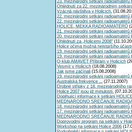
23. mezinárodní setkání radioamatérů 
Ohlédnutí za 22. mezinárodním setkán
Vzácná návštěva v Holicích.
(31.08.20
22. mezinárodní setkání radioamatérů 
22. mezinárodní setkání radioamatérů 
HOLICE, MEKKA RADIOAMATÉRŮ
(
21. mezinárodní setkání radioamatérů 
20. mezinárodní setkání radioamatérů 
Ohlédnutí za „Holicemi 2008”
(11.10.20
Holice očima možná nejstaršího účast
19. mezinárodní setkání radioamatérů 
19. mezinárodní setkání radioamatérů 
Q-klub AMAVET Příbram v Holicích
(2
Vesmír v Holicích
(18.08.2008)
Jak jsme začínali
(15.08.2008)
19. mezinárodní setkání radioamatérů 
Australská frekvence ...
(27.11.2007)
Drobné střípky z 18. mezinárodního ra
Holice 2007 jsou již minulostí.
(07.10.2
Doplňující informace k setkání HOLIC
MEDNARODNO SREČANJE RADIOA
18. mezinárodní setkání radioamatérů 
17. mezinárodní setkání radioamatérů 
MEDNARODNO SREČANJE RADIOA
Doprovodný program na setkání v Holi
Workshop na setkání Holice 2006
(17.
Podrobnější informace o setkání HOLI