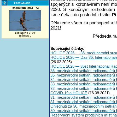
FotoGalerie
spojených s koronavirem není mož
Radioklub 2013 - 73
2020. S konečným rozhodnutím a
jsme čekali do poslední chvíle.
Př
Děkujeme všem za pochopení a tě
2021!
zobrazení: 3780
Předseda ra
známka: 0
Související články:
HOLICE 2026 — 36. međunarodni susr
HOLICE 2026 — Das 36. International
(26.02.2026)
HOLICE 2026 — 36st International Ra
36. mezinárodní setkání radioamatérů 
35. mezinárodní setkání radioamatérů 
34. mezinárodní setkání radioamatérů 
33. mezinárodní setkání radioamatérů 
32. mezinárodní setkání radioamatérů 
COVID-19 a HOLICE
(16.08.2021)
31. mezinárodní setkání radioamatérů 
31. mezinárodní setkání radioamatérů 
Ohlédnutí za 30. mezinárodním setkán
30. mezinárodní setkání radioamatérů 
Rezervační systém prodejních míst na