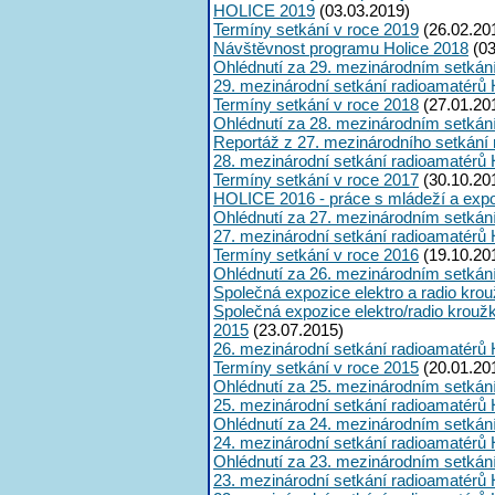
HOLICE 2019
(03.03.2019)
Termíny setkání v roce 2019
(26.02.20
Návštěvnost programu Holice 2018
(03
Ohlédnutí za 29. mezinárodním setkán
29. mezinárodní setkání radioamatérů 
Termíny setkání v roce 2018
(27.01.20
Ohlédnutí za 28. mezinárodním setkán
Reportáž z 27. mezinárodního setkání
28. mezinárodní setkání radioamatérů 
Termíny setkání v roce 2017
(30.10.20
HOLICE 2016 - práce s mládeží a expoz
Ohlédnutí za 27. mezinárodním setkán
27. mezinárodní setkání radioamatérů 
Termíny setkání v roce 2016
(19.10.20
Ohlédnutí za 26. mezinárodním setkán
Společná expozice elektro a radio kro
Společná expozice elektro/radio krouž
2015
(23.07.2015)
26. mezinárodní setkání radioamatérů 
Termíny setkání v roce 2015
(20.01.20
Ohlédnutí za 25. mezinárodním setkán
25. mezinárodní setkání radioamatérů 
Ohlédnutí za 24. mezinárodním setkán
24. mezinárodní setkání radioamatérů 
Ohlédnutí za 23. mezinárodním setkán
23. mezinárodní setkání radioamatérů 