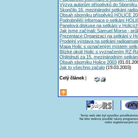
Výzva autorům příspěvků do Sborník
Skončilo 16. mezinárodní setkání radi
Obsah sborníku příspěvků HOLICE 20
Podrobnější informace o setkání HOL
Panelová diskuse na setkání v Holicíc
Jak jsme začínali: Samuel Morse - průk
Prezentace Organizací na setkání v Ho
Prodejní výstava na setkání radioama
Mapa Holic s označeným místem setk
Blízké okolí Holic s vyznačením RZ-R
Ohlédnutí za 15. mezinárodním setká
Obsah sborníku Holice 2003
(01.01.20
Jak to všechno začalo
(19.03.2003)
Celý článek
|
Tento web site byl vytvořen prostřednict
Na této stránce použité názvy programo
nebo registrovanými oc