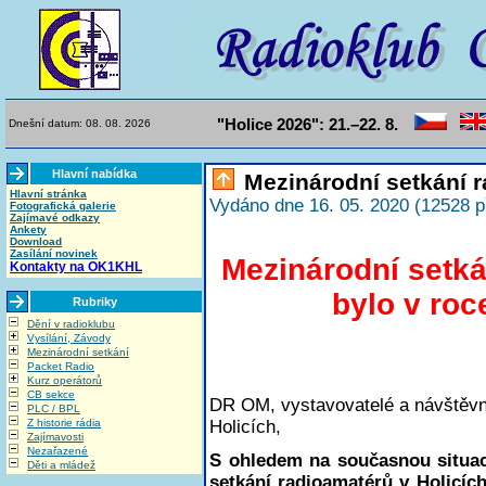
"Holice 2026": 21.–22. 8.
Dnešní datum: 08. 08. 2026
Hlavní nabídka
Mezinárodní setkání r
Hlavní stránka
Vydáno dne 16. 05. 2020 (12528 p
Fotografická galerie
Zajímavé odkazy
Ankety
Download
Zasílání novinek
Mezinárodní setk
Kontakty na OK1KHL
bylo v ro
Rubriky
Dění v radioklubu
Vysílání, Závody
Mezinárodní setkání
Packet Radio
Kurz operátorů
CB sekce
DR OM, vystavovatelé a návštěvn
PLC / BPL
Holicích,
Z historie rádia
Zajímavosti
Nezařazené
S ohledem na současnou situac
Děti a mládež
setkání radioamatérů v Holicích