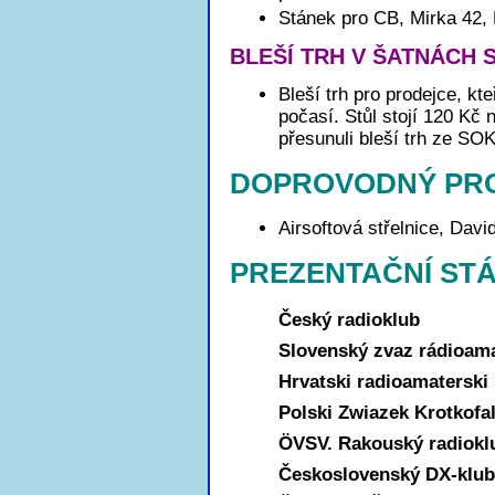
Stánek pro CB, Mirka 42, 
BLEŠÍ TRH V ŠATNÁCH 
Bleší trh pro prodejce, k
počasí. Stůl stojí 120 Kč
přesunuli bleší trh ze S
DOPROVODNÝ PR
Airsoftová střelnice, Davi
PREZENTAČNÍ ST
Český radioklub
Slovenský zvaz rádioam
Hrvatski radioamaterski
Polski Zwiazek Krotkof
ÖVSV. Rakouský radiokl
Československý DX-klu