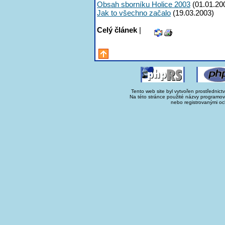
Obsah sborníku Holice 2003
(01.01.20
Jak to všechno začalo
(19.03.2003)
Celý článek
|
Tento web site byl vytvořen prostřednict
Na této stránce použité názvy programo
nebo registrovanými oc