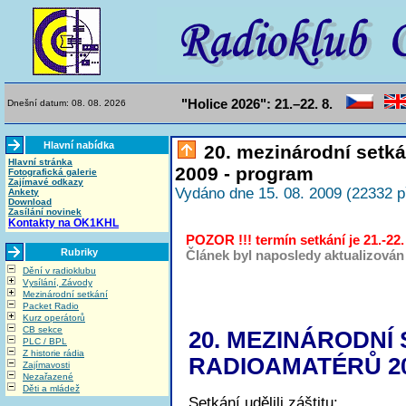
"Holice 2026": 21.–22. 8.
Dnešní datum: 08. 08. 2026
Hlavní nabídka
20. mezinárodní setká
Hlavní stránka
2009 - program
Fotografická galerie
Zajímavé odkazy
Vydáno dne 15. 08. 2009 (22332 p
Ankety
Download
Zasílání novinek
Kontakty na OK1KHL
POZOR !!! termín setkání je 21.-
Rubriky
Článek byl naposledy aktualizován 
Dění v radioklubu
Vysílání, Závody
Mezinárodní setkání
Packet Radio
Kurz operátorů
CB sekce
20. MEZINÁRODNÍ
PLC / BPL
Z historie rádia
RADIOAMATÉRŮ 2
Zajímavosti
Nezařazené
Děti a mládež
Setkání udělili záštitu: