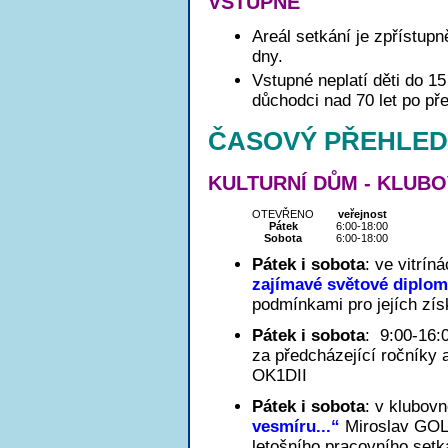
VSTUPNÉ
Areál setkání je zpřístup
dny.
Vstupné neplatí děti do 15
důchodci nad 70 let po p
ČASOVÝ PŘEHLED
KULTURNÍ DŮM - KLUB
OTEVŘENO
veřejnost
Pátek
6:00-18:00
Sobota
6:00-18:00
Pátek i sobota
: ve vitrín
zajímavé světové diplo
podmínkami pro jejích zís
Pátek i sobota
: 9:00-16:
za předcházející ročníky 
OK1DII
Pátek i sobota
: v klubov
vesmíru...“
Miroslav GOL
letošního pracovního set