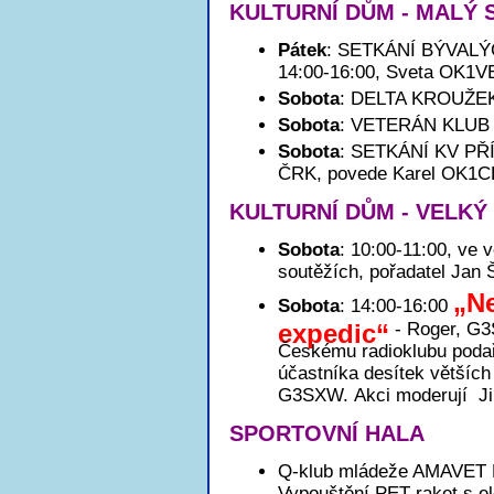
KULTURNÍ DŮM - MALÝ 
Pátek
: SETKÁNÍ BÝVAL
14:00-16:00, Sveta OK1V
Sobota
: DELTA KROUŽEK 
Sobota
: VETERÁN KLUB -
Sobota
: SETKÁNÍ KV PŘÍ
ČRK, povede Karel OK1C
KULTURNÍ DŮM - VELKÝ
Sobota
: 10:00-11:00, ve
soutěžích, pořadatel Jan
„Ne
Sobota
: 14:00-16:00
expedic“
- Roger, G3
Českému radioklubu podař
účastníka desítek větších
G3SXW. Akci moderují J
SPORTOVNÍ HALA
Q-klub mládeže AMAVET P
Vypouštění PET raket s e