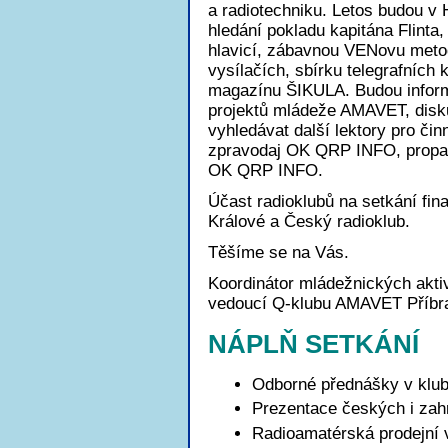
a radiotechniku. Letos budou v 
hledání pokladu kapitána Flinta
hlavicí, zábavnou VENovu metod
vysílačích, sbírku telegrafních 
magazínu ŠIKULA. Budou inform
projektů mládeže AMAVET, disk
vyhledávat další lektory pro či
zpravodaj OK QRP INFO, propaga
OK QRP INFO.
Účast radioklubů na setkání fi
Králové a Český radioklub.
Těšíme se na Vás.
Koordinátor mládežnických akt
vedoucí Q-klubu AMAVET Příb
NÁPLŇ SETKÁNÍ
Odborné přednášky v klub
Prezentace českých i zah
Radioamatérská prodejní 