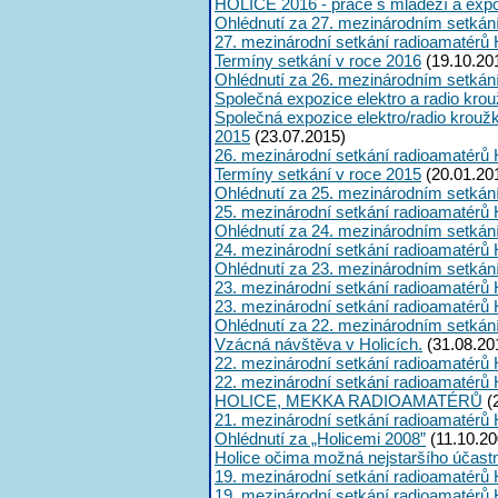
HOLICE 2016 - práce s mládeží a expoz
Ohlédnutí za 27. mezinárodním setkán
27. mezinárodní setkání radioamatérů 
Termíny setkání v roce 2016
(19.10.20
Ohlédnutí za 26. mezinárodním setkán
Společná expozice elektro a radio kro
Společná expozice elektro/radio krouž
2015
(23.07.2015)
26. mezinárodní setkání radioamatérů 
Termíny setkání v roce 2015
(20.01.20
Ohlédnutí za 25. mezinárodním setkán
25. mezinárodní setkání radioamatérů 
Ohlédnutí za 24. mezinárodním setkán
24. mezinárodní setkání radioamatérů 
Ohlédnutí za 23. mezinárodním setkán
23. mezinárodní setkání radioamatérů 
23. mezinárodní setkání radioamatérů 
Ohlédnutí za 22. mezinárodním setkán
Vzácná návštěva v Holicích.
(31.08.20
22. mezinárodní setkání radioamatérů 
22. mezinárodní setkání radioamatérů 
HOLICE, MEKKA RADIOAMATÉRŮ
(
21. mezinárodní setkání radioamatérů 
Ohlédnutí za „Holicemi 2008”
(11.10.20
Holice očima možná nejstaršího účast
19. mezinárodní setkání radioamatérů 
19. mezinárodní setkání radioamatérů 