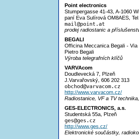
Point electronics
Stumpergasse 41-43, A-1060 W
paní Eva Sulírová OM8AES, Tel.
mai
l@point.at
prodej radiostanic a příslušenst
BEGALI
Officina Meccanica Begali - Via 
Pietro Begali
Výroba telegrafních klíčů
VARVAcom
Doudlevecká 7, Plzeň
J.Varvařovský, 606 202 313
obcho
d@varvacom.cz
http://www.varvacom.cz/
Radiostanice, VF a TV technika,
GES-ELECTRONICS, a.s.
Studentská 55a, Plzeň
ge
s@ges.cz
http://www.ges.cz/
Elektronické součástky, radiok