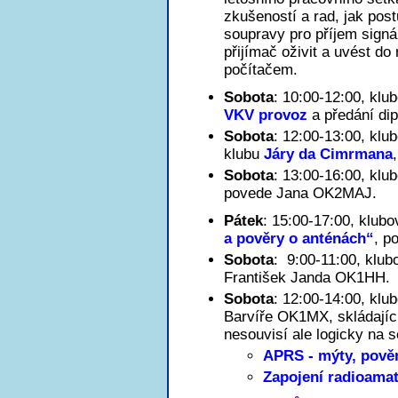
zkušeností a rad, jak post
soupravy pro příjem signá
přijímač oživit a uvést do
počítačem.
Sobota
: 10:00-12:00, kl
VKV provoz
a předání di
Sobota
: 12:00-13:00, kl
klubu
Járy da Cimrmana
Sobota
: 13:00-16:00, kl
povede Jana OK2MAJ.
Pátek
: 15:00-17:00, klub
a pověry o anténách“
, p
Sobota
: 9:00-11:00, klu
František Janda OK1HH.
Sobota
: 12:00-14:00, kl
Barvíře OK1MX, skládající
nesouvisí ale logicky na 
APRS - mýty, pověr
Zapojení radioama