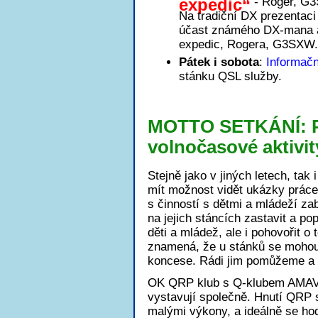
expedic“
- Roger, G
Na tradiční DX prezentaci
účast známého DX-mana a 
expedic, Rogera, G3SXW.
Pátek i sobota
:
Informač
stánku QSL služby.
MOTTO SETKÁNÍ: Pr
volnočasové aktivit
Stejně jako v jiných letech, tak
mít možnost vidět ukázky práce 
s činností s dětmi a mládeží z
na jejich stáncích zastavit a po
děti a mládež, ale i pohovořit o
znamená, že u stánků se mohou z
koncese. Rádi jim pomůžeme a
OK QRP klub s Q-klubem AMAVET
vystavují společně. Hnutí QRP 
malými výkony, a ideálně se ho