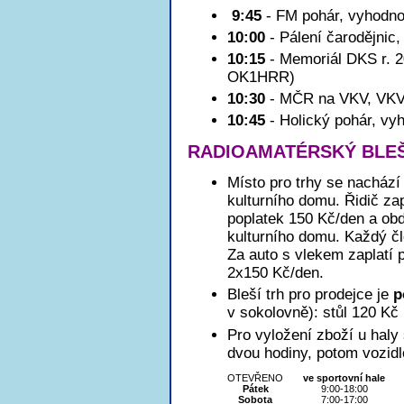
9:45
- FM pohár, vyhodn
10:00
- Pálení čarodějni
10:15
- Memoriál DKS r. 
OK1HRR)
10:30
- MČR na VKV, VKV
10:45
- Holický pohár, v
RADIOAMATÉRSKÝ BLEŠ
Místo pro trhy se nachází 
kulturního domu. Řidič zapl
poplatek 150 Kč/den a obd
kulturního domu. Každý č
Za auto s vlekem zaplatí 
2x150 Kč/den.
Bleší trh pro prodejce je
p
v sokolovně): stůl 120 Kč
Pro vyložení zboží u haly
dvou hodiny, potom vozidl
OTEVŘENO
ve sportovní hale
Pátek
9:00-18:00
Sobota
7:00-17:00