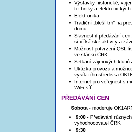
Výstavky historické, voje
techniky a elektronických
Elektronika
Tradiční „bleší trh“ na pro
domu
Slavnostní předávání cen
síbíčkářské aktivity a zá
Možnost potvrzení QSL 
ve stánku ČRK
Setkání zájmových klubů 
Ukázka provozu a možnost
vysílacího střediska OK
Internet pro veřejnost s m
WiFi síť
PŘEDÁVÁNÍ CEN
Sobota
- moderuje OK1AR
9:00
- Předávání různých 
vyhodnocovatel ČRK
9:30