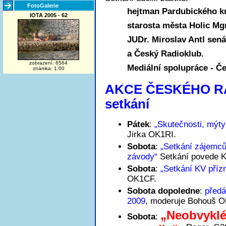
FotoGalerie
hejtman Pardubického kr
IOTA 2005 - 62
starosta města Holic Mgr
JUDr. Miroslav Antl sen
a Český Radioklub.
zobrazení: 6564
Mediální spolupráce - Č
známka: 1.00
AKCE ČESKÉHO RA
setkání
Pátek
:
„Skutečnosti, mýty
Jirka OK1RI.
Sobota
:
„Setkání zájemců
závody“
Setkání povede K
Sobota
:
„Setkání KV příz
OK1CF.
Sobota dopoledne
:
předá
2009
, moderuje Bohouš 
„Neobvyklé
Sobota
: