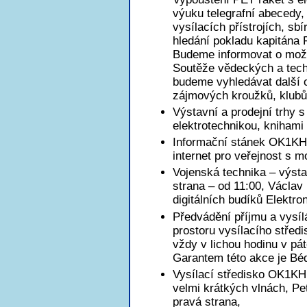
výuku telegrafní abecedy,
vysílacích přístrojích, sbí
hledání pokladu kapitána F
Budeme informovat o možn
Soutěže vědeckých a tec
budeme vyhledávat další o
zájmových kroužků, klubů
Výstavní a prodejní trhy
elektrotechnikou, knihami
Informační stánek OK1KHL,
internet pro veřejnost s m
Vojenská technika – výsta
strana – od 11:00, Václa
digitálních budíků Elektr
Předvádění příjmu a vysí
prostoru vysílacího střed
vždy v lichou hodinu v pá
Garantem této akce je B
Vysílací středisko OK1KH
velmi krátkých vlnách, P
pravá strana,