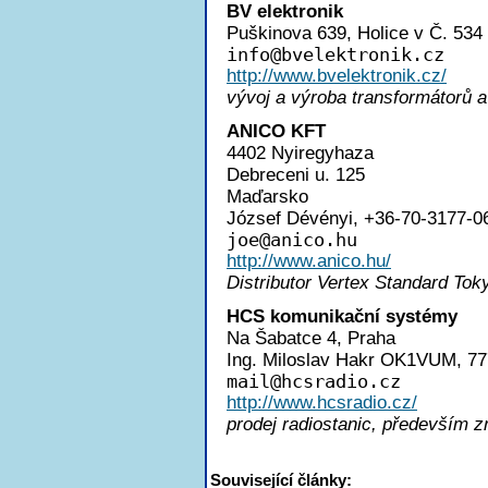
BV elektronik
Puškinova 639, Holice v Č. 534
inf
o@bvelektronik.cz
http://www.bvelektronik.cz/
vývoj a výroba transformátorů a
ANICO KFT
4402 Nyiregyhaza
Debreceni u. 125
Maďarsko
József Dévényi, +36-70-3177-0
jo
e@anico.hu
http://www.anico.hu/
Distributor Vertex Standard To
HCS komunikační systémy
Na Šabatce 4, Praha
Ing. Miloslav Hakr OK1VUM, 77
mai
l@hcsradio.cz
http://www.hcsradio.cz/
prodej radiostanic, především
Související články: