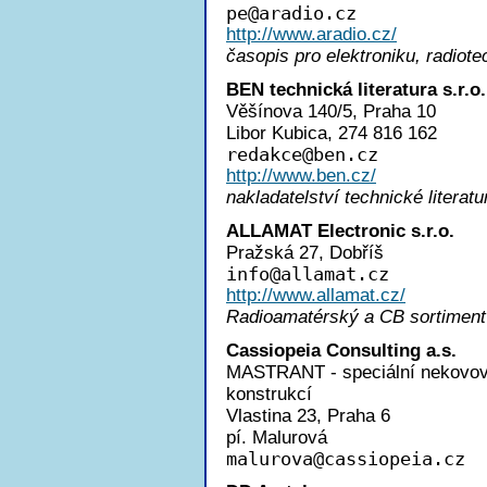
p
e@aradio.cz
http://www.aradio.cz/
časopis pro elektroniku, radiot
BEN technická literatura s.r.o.
Věšínova 140/5, Praha 10
Libor Kubica, 274 816 162
redakc
e@ben.cz
http://www.ben.cz/
nakladatelství technické literatu
ALLAMAT Electronic s.r.o.
Pražská 27, Dobříš
inf
o@allamat.cz
http://www.allamat.cz/
Radioamatérský a CB sortiment
Cassiopeia Consulting a.s.
MASTRANT - speciální nekovová 
konstrukcí
Vlastina 23, Praha 6
pí. Malurová
malurov
a@cassiopeia.cz