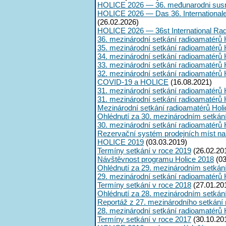
HOLICE 2026 — 36. međunarodni susr
HOLICE 2026 — Das 36. International
(26.02.2026)
HOLICE 2026 — 36st International Ra
36. mezinárodní setkání radioamatérů 
35. mezinárodní setkání radioamatérů 
34. mezinárodní setkání radioamatérů 
33. mezinárodní setkání radioamatérů 
32. mezinárodní setkání radioamatérů 
COVID-19 a HOLICE
(16.08.2021)
31. mezinárodní setkání radioamatérů 
31. mezinárodní setkání radioamatérů 
Mezinárodní setkání radioamatérů Hol
Ohlédnutí za 30. mezinárodním setkán
30. mezinárodní setkání radioamatérů 
Rezervační systém prodejních míst na
HOLICE 2019
(03.03.2019)
Termíny setkání v roce 2019
(26.02.20
Návštěvnost programu Holice 2018
(03
Ohlédnutí za 29. mezinárodním setkán
29. mezinárodní setkání radioamatérů 
Termíny setkání v roce 2018
(27.01.20
Ohlédnutí za 28. mezinárodním setkán
Reportáž z 27. mezinárodního setkání
28. mezinárodní setkání radioamatérů 
Termíny setkání v roce 2017
(30.10.20