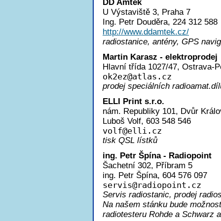
DD Amtek
U Výstaviště 3, Praha 7
Ing. Petr Douděra, 224 312 588
http://www.ddamtek.cz/
radiostanice, antény, GPS navi
Martin Karasz - elektroprodej
Hlavní třída 1027/47, Ostrava-
ok2e
z@atlas.cz
prodej speciálních radioamat.díl
ELLI Print s.r.o.
nám. Republiky 101, Dvůr Králo
Luboš Volf, 603 548 546
vol
f@elli.cz
tisk QSL lístků
ing. Petr Špína - Radiopoint
Šachetní 302, Příbram 5
ing. Petr Špína, 604 576 097
servi
s@radiopoint.cz
Servis radiostanic, prodej radios
Na našem stánku bude možnost 
radiotesteru Rohde a Schwarz a 