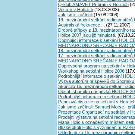
Q-klub AMAVET Příbram v Holicích
(2
Vesmír v Holicích
(18.08.2008)
Jak jsme začínali
(15.08.2008)
19. mezinárodní setkání radioamatérů 
Australská frekvence ...
(27.11.2007)
Drobné střípky z 18. mezinárodního ra
Holice 2007 jsou již minulostí.
(07.10.2
Doplňující informace k setkání HOLIC
MEDNARODNO SREČANJE RADIOA
18. mezinárodní setkání radioamatérů 
17. mezinárodní setkání radioamatérů 
MEDNARODNO SREČANJE RADIOA
Doprovodný program na setkání v Holi
Workshop na setkání Holice 2006
(17.
Podrobnější informace o setkání HOLI
Výzva autorům příspěvků do Sborník
Skončilo 16. mezinárodní setkání radi
Obsah sborníku příspěvků HOLICE 20
Podrobnější informace o setkání HOL
Panelová diskuse na setkání v Holicíc
Jak jsme začínali: Samuel Morse - průk
Prezentace Organizací na setkání v Ho
Prodejní výstava na setkání radioama
Mapa Holic s označeným místem setk
Blízké okolí Holic s vyznačením RZ-R
Ohlédnutí za 15. mezinárodním setká