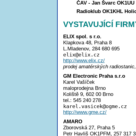
ČAV - Jan Švarc OK1UU
Radioklub OK1KHL Holi
VYSTAVUJÍCÍ FIRM
ELIX spol. s r.o.
Klapkova 48, Praha 8
L.Mladenov, 284 680 695
eli
x@elix.cz
http://www.elix.cz/
prodej amatérských radiostanic,
GM Electronic Praha s.r.o
Karel Vašíček
maloprodejna Brno
Koliště 9, 602 00 Brno
tel.: 545 240 278
karel.vasice
k@ogme.cz
http://www.gme.cz/
AMARO
Zborovská 27, Praha 5
Petr Havliš OK1PFM, 257 317 