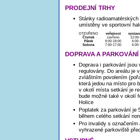
PRODEJNÍ TRHY
Stánky radioamatérských o
umístěny ve sportovní hal
OTEVŘENO
veřejnost
vystav
Čtvrtek
zavřeno
12:00
Pátek
9:00-18:00
6:00-
Sobota
7:00-17:00
6:00-
DOPRAVA A PARKOVÁNÍ
Doprava i parkování jsou
regulovány. Do areálu je 
zvláštním povolením (pořad
která jedou na místo pro b
v okolí místa setkání je
bude možné také v okolí f
Holice
Poplatek za parkování je 5
během celého setkání non
Pro invalidy s označením 
vyhrazené parkoviště pře