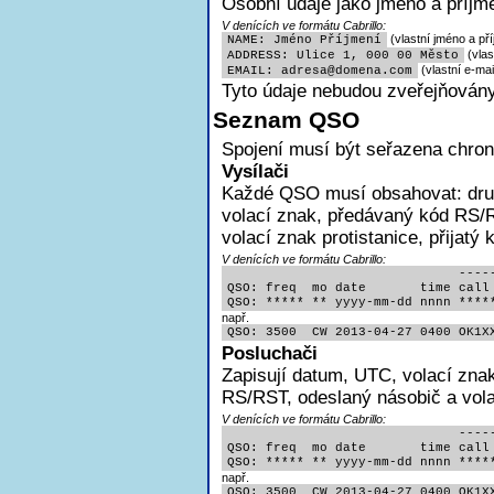
Osobní údaje jako jméno a příjme
V denících ve formátu Cabrillo:
(vlastní jméno a pří
NAME: Jméno Příjmení
(vlas
ADDRESS: Ulice 1, 000 00 Město
(vlastní e-mai
EMAIL: adres
a@domena.com
Tyto údaje nebudou zveřejňovány
Seznam QSO
Spojení musí být seřazena chron
Vysílači
Každé QSO musí obsahovat:
dr
volací znak, předávaný kód RS/R
volací znak protistanice, přijatý
V denících ve formátu Cabrillo:
                              -----
QSO: freq  mo date       time call 
QSO: ***** ** yyyy-mm-dd nnnn ****
např.
QSO: 3500  CW 2013-04-27 0400 OK1X
Posluchači
Zapisují
datum, UTC, volací znak
RS/RST, odeslaný násobič a volac
V denících ve formátu Cabrillo:
                              -----
QSO: freq  mo date       time call 
QSO: ***** ** yyyy-mm-dd nnnn ****
např.
QSO: 3500  CW 2013-04-27 0400 OK1X