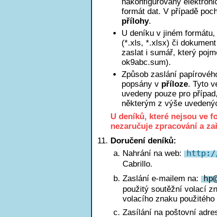
nakonfigurovaný elektroni
formát dat. V případě poch
přílohy
.
U deníku v jiném formátu, 
(*.xls, *.xlsx) či dokumen
zaslat i sumář, který poj
ok9abc.sum).
Způsob zaslání papírového
popsány v
příloze
. Tyto 
uvedeny pouze pro případ
některým z výše uvedený
U deníků, které nejsou ve 
nezaručuje zpracování a za
Doručení deníků:
Nahrání na web:
http:/
Cabrillo.
Zaslání e-mailem na:
h
p
použitý soutěžní volací z
volacího znaku použitého 
Zasílání na poštovní adre