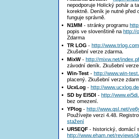
nepodporuje Holický pohár a ta
korektně. Deník je nutné před 
funguje správně.
N1MM
- stránky programu
htt
popis ve slovenštině na
http:/
Zdarma
TR LOG
-
http://www.trlog.com
Zkušební verze zdarma.
MixW
-
http://mixw.net/index.p
závodní deník. Zkušební verz
Win-Test
-
http://www.win-test
placený. Zkušební verze zdar
UcxLog
-
http://www.ucxlog.de
SD by EI5DI
-
http://www.ei5di
bez omezení.
YPlog
-
http://www.qsl.net/ve6
Používejte verzi 4.48. Registr
stažení
UR5EQF
- historický, domácí 
http://www.eham.net/reviews/de