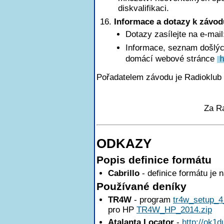
diskvalifikaci.
Informace a dotazy k závod
Dotazy zasílejte na e-mai
Informace, seznam došlých
domácí webové stránce
Pořadatelem závodu je Radioklub
Za R
ODKAZY
Popis definice formátu
Cabrillo
- definice formátu je 
Používané deníky
TR4W
- program
tr4w_setup_4
pro HP
TR4W_HP_2014.zip
Atalanta Locator
-
http://ok1