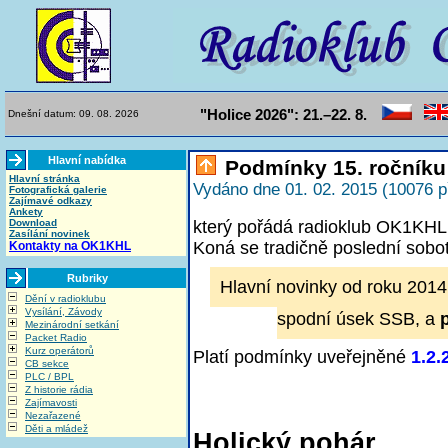
"Holice 2026": 21.–22. 8.
Dnešní datum: 09. 08. 2026
Hlavní nabídka
Podmínky 15. ročníku
Hlavní stránka
Vydáno dne 01. 02. 2015 (10076 p
Fotografická galerie
Zajímavé odkazy
Ankety
Download
který pořádá radioklub OK1KHL 
Zasílání novinek
Koná se tradičně poslední sobot
Kontakty na OK1KHL
Rubriky
Hlavní novinky od roku 2014
Dění v radioklubu
Vysílání, Závody
spodní úsek SSB, a
Mezinárodní setkání
Packet Radio
Kurz operátorů
Platí podmínky uveřejněné
1.2.
CB sekce
PLC / BPL
Z historie rádia
Zajímavosti
Nezařazené
Děti a mládež
Holický pohár