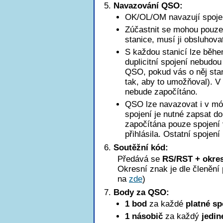
Navazování QSO:
OK/OL/OM navazují spoje
Zúčastnit se mohou pouze 
stanice, musí ji obsluhova
S každou stanicí lze běhe
duplicitní spojení nebudo
QSO, pokud vás o něj stan
tak, aby to umožňoval). 
nebude započítáno.
QSO lze navazovat i v mód
spojení je nutné zapsat d
započítána pouze spojení 
přihlásila. Ostatní spojení
Soutěžní kód:
Předává se
RS/RST + okres
Okresní znak je dle členěn
na
zde
)
Body za QSO:
1 bod
za každé
platné sp
1 násobič
za každý
jedin