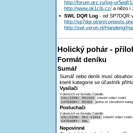
http://forum.qrz.ru/log-ur5eqf/
http://www.ok1cjb.cz/
a nězo i
SWL DQR Log
- od SP7DQR v
http://sp7dqr.pl/en/contests.ph
http://swl.veron.nl/Handeng/Ha
Holický pohár - pří
Formát deníku
Sumář
Sumář nebo deník musí obsahovat
které kategorie se účastník přihl
Vysílači
V denících ve formátu Cabrillo:
(vlastní volací znak)
CALLSIGN: OK1XXX
(jedna ze závodních katego
CATEGORY: MIXED
Posluchači
V denících ve formátu Cabrillo:
(vlastní volací znak)
CALLSIGN: OK1-11861
CATEGORY: SWL
Nepovinné