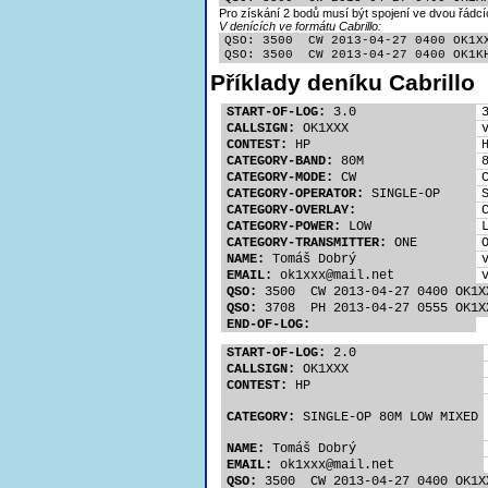
Pro získání 2 bodů musí být spojení ve dvou řádcí
V denících ve formátu Cabrillo:
QSO: 3500  CW 2013-04-27 0400 OK1XX
QSO: 3500  CW 2013-04-27 0400 OK1K
Příklady deníku Cabrillo
START-OF-LOG:
 3.0
CALLSIGN:
 OK1XXX
CONTEST:
 HP
CATEGORY-BAND:
 80M
CATEGORY-MODE:
 CW
CATEGORY-OPERATOR:
 SINGLE-OP
CATEGORY-OVERLAY:
CATEGORY-POWER:
 LOW
CATEGORY-TRANSMITTER:
 ONE
NAME:
 Tomáš Dobrý
EMAIL:
 ok1xx
x@mail.net
QSO:
 3500  CW 2013-04-27 0400 OK1X
QSO:
 3708  PH 2013-04-27 0555 OK1X
END-OF-LOG:
START-OF-LOG:
 2.0
CALLSIGN:
 OK1XXX
CONTEST:
 HP
CATEGORY:
 SINGLE-OP 80M LOW MIXED
NAME:
 Tomáš Dobrý
EMAIL:
 ok1xx
x@mail.net
QSO:
 3500  CW 2013-04-27 0400 OK1X