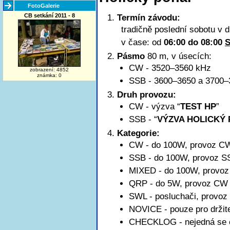
FotoGalerie
CB setkání 2011 - 8
Termín závodu:
tradičně poslední sobotu v 
v čase: od
06:00 do 08:00
Pásmo
80 m, v úsecích:
CW - 3520–3560 kHz
zobrazení: 4852
známka: 0
SSB -
3600–3650
a 3700–
Druh provozu:
CW - výzva “
TEST HP
”
SSB - “
VÝZVA HOLICKÝ
Kategorie:
CW - do 100W, provoz C
SSB - do 100W, provoz S
MIXED - do 100W, provo
QRP - do 5W, provoz CW
SWL - posluchači, provo
NOVICE - pouze pro držit
CHECKLOG - nejedná se o k