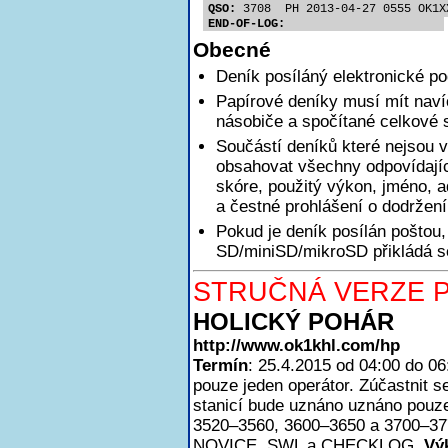
QSO:
 3708  PH 2013-04-27 0555 OK1X
END-OF-LOG:
Obecné
Deník posíláný elektronické p
Papírové deníky musí mít nav
násobiče a spočítané celkové 
Součástí deníků které nejsou v
obsahovat všechny odpovídajíc
skóre, použitý výkon, jméno, a
a čestné prohlášení o dodržen
Pokud je deník posílán poštou,
SD/miniSD/mikroSD přikládá se
STRUČNÁ VERZE P
HOLICKÝ POHÁR
http://www.ok1khl.com/hp
Termín
: 25.4.2015 od 04:00 do 0
pouze jeden operátor. Zúčastnit
stanicí bude uznáno uznáno pouze
3520–3560, 3600–3650 a 3700–3
NOVICE, SWL a CHECKLOG.
Vý