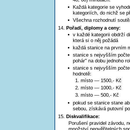
Každá kategorie se vyhod
kategoriích, do nichž se př
Všechna rozhodnutí soutě
Pořadí, diplomy a ceny:
v každé kategorii obdrží d
která si o něj požádá
každá stanice na prvním m
stanice s nejvyšším počte
pohár" na dobu jednoho r
stanice s nejvyšším poč
hodnotě:
1. místo — 1500,- Kč
2. místo — 1000,- Kč
3. místo — 500,- Kč
pokud se stanice stane ab
sebou, získává putovní po
Diskvalifikace:
Porušení pravidel závodu, n
množství neověřitelných sp