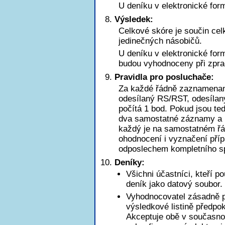
U deníku v elektronické for
Výsledek:
Celkové skóre je součin ce
jedinečných násobičů.
U deníku v elektronické for
budou vyhodnoceny při zpra
Pravidla pro posluchače:
Za každé řádně zaznamena
odesílaný RS/RST, odesílaný
počítá 1 bod. Pokud jsou t
dva samostatné záznamy a b
každý je na samostatném řá
ohodnocení i vyznačení pří
odposlechem kompletního sp
Deníky:
Všichni účastníci, kteří p
deník jako datový soubor.
Vyhodnocovatel zásadně pr
výsledkové listině předpo
Akceptuje obě v současnos