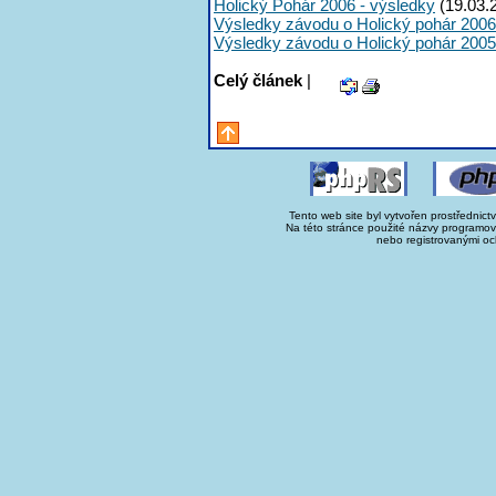
Holický Pohár 2006 - výsledky
(19.03.
Výsledky závodu o Holický pohár 2006
Výsledky závodu o Holický pohár 2005
Celý článek
|
Tento web site byl vytvořen prostřednict
Na této stránce použité názvy programo
nebo registrovanými oc