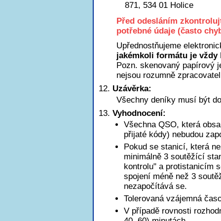
871, 534 01 Holice
Před odesláním zkontroluj
potřebné údaje (často chyb
Upřednostňujeme elektronic
jakémkoli formátu je vždy 
Pozn. skenovaný papírový je
nejsou rozumně zpracovatel
Uzávěrka:
Všechny deníky musí být do
Vyhodnocení:
Všechna QSO, která obsah
přijaté kódy) nebudou zap
Pokud se stanicí, která n
minimálně 3 soutěžící sta
kontrolu" a protistanicím 
spojení méně než 3 soutěžn
nezapočítává se.
Tolerovaná vzájemná časov
V případě rovnosti rozhod
40, 60) minutách.