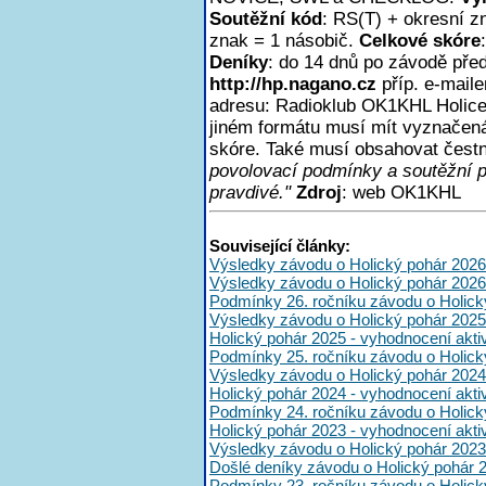
Soutěžní kód
: RS(T) + okresní z
znak = 1 násobič.
Celkové skóre
Deníky
: do 14 dnů po závodě pře
http://hp.nagano.cz
příp. e-mail
adresu: Radioklub OK1KHL Holice,
jiném formátu musí mít vyznačen
skóre. Také musí obsahovat čest
povolovací podmínky a soutěžní 
pravdivé."
Zdroj
: web OK1KHL
Související články:
Výsledky závodu o Holický pohár 2026
Výsledky závodu o Holický pohár 2026
Podmínky 26. ročníku závodu o Holick
Výsledky závodu o Holický pohár 2025
Holický pohár 2025 - vyhodnocení akt
Podmínky 25. ročníku závodu o Holick
Výsledky závodu o Holický pohár 2024
Holický pohár 2024 - vyhodnocení akt
Podmínky 24. ročníku závodu o Holick
Holický pohár 2023 - vyhodnocení akt
Výsledky závodu o Holický pohár 2023
Došlé deníky závodu o Holický pohár 
Podmínky 23. ročníku závodu o Holick