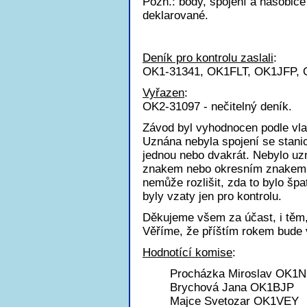
Pozn.: body, spojení a násobiče
deklarované.
Deník pro kontrolu zaslali
:
OK1-31341, OK1FLT, OK1JFP,
Vyřazen
:
OK2-31097 - nečitelný deník.
Závod byl vyhodnocen podle vl
Uznána nebyla spojení se stanic
jednou nebo dvakrát. Nebylo u
znakem nebo okresním znakem a
nemůže rozlišit, zda to bylo šp
byly vzaty jen pro kontrolu.
Děkujeme všem za účast, i těm, 
Věříme, že příštím rokem bude v
Hodnotící komise
:
Procházka Miroslav OK1
Brychová Jana OK1BJP
Majce Svetozar OK1VEY