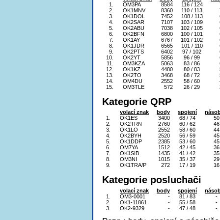
1.
OM3PA
8584
116 / 124
2.
OK1MNV
8360
110 / 113
3.
OK1DOL
7452
108 / 113
4.
OK2SAR
7107
103 / 109
5.
OK2ABU
7038
102 / 105
6.
OK2BFN
6800
100 / 101
7.
OK1AY
6767
101 / 102
8.
OK1JDR
6565
101 / 110
9.
OK2PTS
6402
97 / 102
10.
OK2YT
5856
96 / 99
11.
OM3KZA
5063
83 / 86
12.
OK1KZ
4480
80 / 83
13.
OK2TO
3468
68 / 72
14.
OM4DU
2552
58 / 60
15.
OM3TLE
572
26 / 29
Kategorie QRP
volací znak
body
spojení
násob
1.
OK1ES
3400
68 / 74
50
2.
OK2TRN
2760
60 / 62
46
3.
OK1LO
2552
58 / 60
44
4.
OK2BYH
2520
56 / 59
45
5.
OK1DDP
2385
53 / 60
45
6.
OM7YA
1512
42 / 45
36
7.
OK1SIB
1435
41 / 42
35
8.
OM3NI
1015
35 / 37
29
9.
OK1TRA/P
272
17 / 19
16
Kategorie posluchači
volací znak
body
spojení
násob
1.
OM3-0001
-
81 / 83
-
2.
OK1-11861
-
55 / 58
-
3.
OK2-9329
-
47 / 48
-