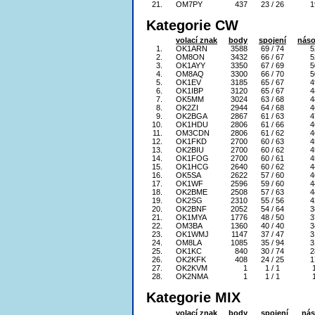
21.
OM7PY
437
23 / 26
1
Kategorie CW
volací znak
body
spojení
náso
1.
OK1ARN
3588
69 / 74
5
2.
OM8ON
3432
66 / 67
5
3.
OK1AYY
3350
67 / 69
5
4.
OM8AQ
3300
66 / 70
5
5.
OK1EV
3185
65 / 67
4
6.
OK1IBP
3120
65 / 67
4
7.
OK5MM
3024
63 / 68
4
8.
OK2ZI
2944
64 / 68
4
9.
OK2BGA
2867
61 / 63
4
10.
OK1HDU
2806
61 / 66
4
11.
OM3CDN
2806
61 / 62
4
12.
OK1FKD
2700
60 / 63
4
13.
OK2BIU
2700
60 / 62
4
14.
OK1FOG
2700
60 / 61
4
15.
OK1HCG
2640
60 / 62
4
16.
OK5SA
2622
57 / 60
4
17.
OK1WF
2596
59 / 60
4
18.
OK2BME
2508
57 / 63
4
19.
OK2SG
2310
55 / 56
4
20.
OK2BNF
2052
54 / 64
3
21.
OK1MYA
1776
48 / 50
3
22.
OM3BA
1360
40 / 40
3
23.
OK1WMJ
1147
37 / 47
3
24.
OM8LA
1085
35 / 94
3
25.
OK1KC
840
30 / 74
2
26.
OK2KFK
408
24 / 25
1
27.
OK2KVM
1
1 / 1
28.
OK2NMA
1
1 / 1
Kategorie MIX
volací znak
body
spojení
nás