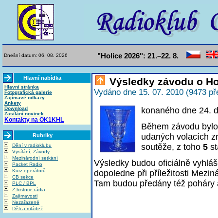
"Holice 2026": 21.–22. 8.
Dnešní datum: 06. 08. 2026
Hlavní nabídka
Výsledky závodu o Ho
Hlavní stránka
Vydáno dne 15. 07. 2010 (9473 př
Fotografická galerie
Zajímavé odkazy
Ankety
Download
konaného dne 24. 
Zasílání novinek
Kontakty na OK1KHL
Během závodu byl
udaných volacích z
Rubriky
soutěže, z toho
5
st
Dění v radioklubu
Vysílání, Závody
Mezinárodní setkání
Výsledky budou oficiálně vyhlá
Packet Radio
Kurz operátorů
dopoledne při příležitosti Mezin
CB sekce
Tam budou předány též poháry 
PLC / BPL
Z historie rádia
Zajímavosti
Nezařazené
Děti a mládež