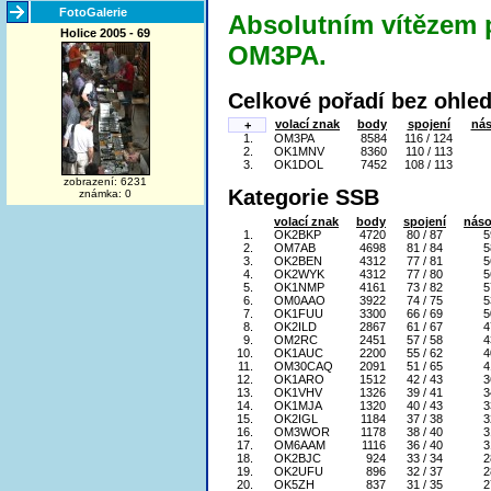
FotoGalerie
Absolutním vítězem p
Holice 2005 - 69
OM3PA.
Celkové pořadí bez ohled
volací znak
body
spojení
nás
+
1.
OM3PA
8584
116 / 124
2.
OK1MNV
8360
110 / 113
3.
OK1DOL
7452
108 / 113
zobrazení: 6231
Kategorie SSB
známka: 0
volací znak
body
spojení
náso
1.
OK2BKP
4720
80 / 87
5
2.
OM7AB
4698
81 / 84
5
3.
OK2BEN
4312
77 / 81
5
4.
OK2WYK
4312
77 / 80
5
5.
OK1NMP
4161
73 / 82
5
6.
OM0AAO
3922
74 / 75
5
7.
OK1FUU
3300
66 / 69
5
8.
OK2ILD
2867
61 / 67
4
9.
OM2RC
2451
57 / 58
4
10.
OK1AUC
2200
55 / 62
4
11.
OM30CAQ
2091
51 / 65
4
12.
OK1ARO
1512
42 / 43
3
13.
OK1VHV
1326
39 / 41
3
14.
OK1MJA
1320
40 / 43
3
15.
OK2IGL
1184
37 / 38
3
16.
OM3WOR
1178
38 / 40
3
17.
OM6AAM
1116
36 / 40
3
18.
OK2BJC
924
33 / 34
2
19.
OK2UFU
896
32 / 37
2
20.
OK5ZH
837
31 / 35
2