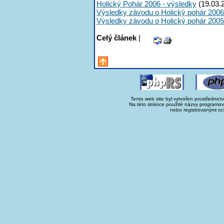
Holický Pohár 2006 - výsledky
(19.03.
Výsledky závodu o Holický pohár 2006
Výsledky závodu o Holický pohár 2005
Celý článek
|
Tento web site byl vytvořen prostřednict
Na této stránce použité názvy programo
nebo registrovanými oc