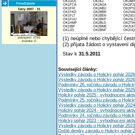
OK1DOL
OK1KZ
OK2MH
FotoGalerie
OK1FCA
OK1MJA
OK2PJ
OK1FHI
OK2ABU
OK2PY
Tatry 2007 - 31
OK1FKD
OK2BBR
OK2SA
OK1FLT
OK2BEN
OK2SG
OK1FUU
OK2BKP
OK2SL
OK1HMP
OK2BLD
OK2TR
OK1IBP
OK2BME
OK2UF
OK1JD
OK2BNF
OK2UQ
(1) neúplné nebo chybějící čest
zobrazení: 4783
známka: 0
(2) přijata žádost o vystavení d
Stav k
31.5.2011
Související články:
Výsledky závodu o Holický pohár 2026
Výsledky závodu o Holický pohár 2026
Podmínky 26. ročníku závodu o Holick
Výsledky závodu o Holický pohár 2025
Holický pohár 2025 - vyhodnocení akt
Podmínky 25. ročníku závodu o Holick
Výsledky závodu o Holický pohár 2024
Holický pohár 2024 - vyhodnocení akt
Podmínky 24. ročníku závodu o Holick
Holický pohár 2023 - vyhodnocení akt
Výsledky závodu o Holický pohár 2023
Došlé deníky závodu o Holický pohár 