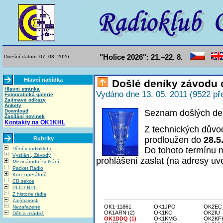
"Holice 2026": 21.–22. 8.
Dnešní datum: 07. 08. 2026
Hlavní nabídka
Došlé deníky závodu 
Hlavní stránka
Vydáno dne 13. 05. 2011 (9522 př
Fotografická galerie
Zajímavé odkazy
Ankety
Download
Seznam došlých den
Zasílání novinek
Kontakty na OK1KHL
Z technických důvo
prodloužen do
28.5
Rubriky
Do tohoto termínu m
Dění v radioklubu
Vysílání, Závody
prohlášení zaslat (na adresy u
Mezinárodní setkání
Packet Radio
Kurz operátorů
CB sekce
PLC / BPL
Z historie rádia
Zajímavosti
OK1-11861
OK1JPO
OK2EC
Nezařazené
OK1ARN (2)
OK1KC
OK2IU
Děti a mládež
OK1DDQ (1)
OK1KMG
OK2KF