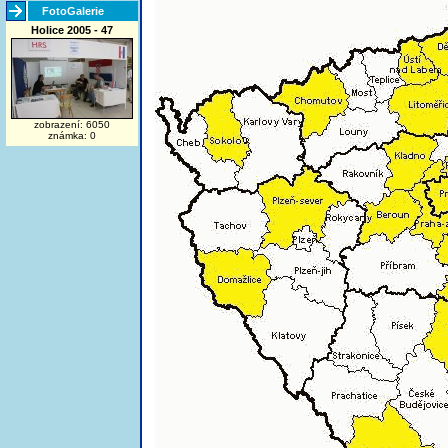
FotoGalerie
Holice 2005 - 47
zobrazení: 6050
známka: 0