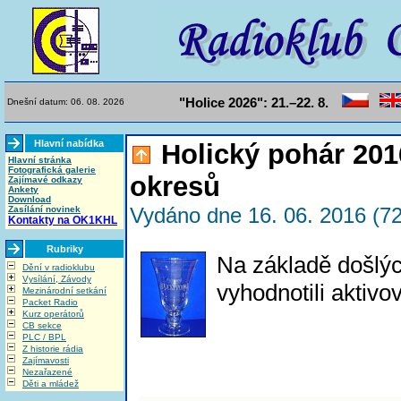
"Holice 2026": 21.–22. 8.
Dnešní datum: 06. 08. 2026
Hlavní nabídka
Holický pohár 201
Hlavní stránka
Fotografická galerie
okresů
Zajímavé odkazy
Ankety
Download
Vydáno dne 16. 06. 2016 (72
Zasílání novinek
Kontakty na OK1KHL
Rubriky
Na základě došlý
Dění v radioklubu
Vysílání, Závody
vyhodnotili aktiv
Mezinárodní setkání
Packet Radio
Kurz operátorů
CB sekce
PLC / BPL
Z historie rádia
Zajímavosti
Nezařazené
Děti a mládež