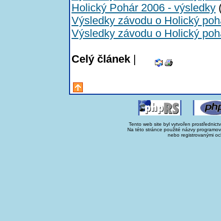
Holický Pohár 2006 - výsledky
(
Výsledky závodu o Holický poh
Výsledky závodu o Holický poh
Celý článek
|
Tento web site byl vytvořen prostřednict
Na této stránce použité názvy programo
nebo registrovanými oc