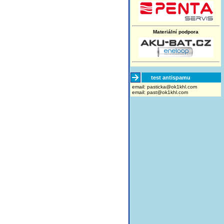
Materiální podpora
test antispamu
email:
moc.lhk1ko@akcitsap
email:
past@ok1khl.com