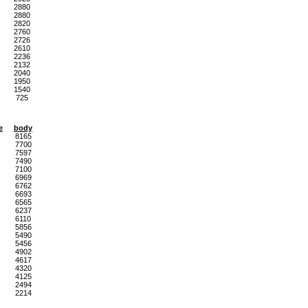
2880
2880
2820
2760
2726
2610
2236
2132
2040
1950
1540
725
e
body
8165
7700
7597
7490
7100
6969
6762
6693
6565
6237
6110
5856
5490
5456
4902
4617
4320
4125
2494
2214