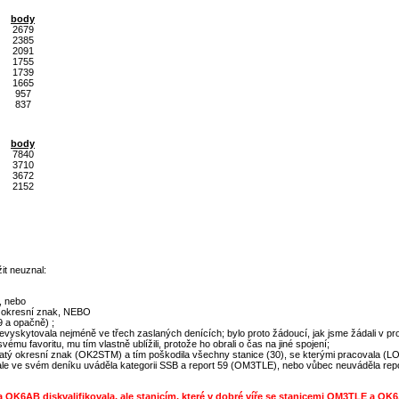
body
2679
2385
2091
1755
1739
1665
957
837
body
7840
3710
3672
2152
it neuznal:
, nebo
ic okresní znak, NEBO
9 a opačně) ;
nevyskytovala nejméně ve třech zaslaných denících; bylo proto žádoucí, jak jsme žádali v pro
svému favoritu, mu tím vlastně ublížili, protože ho obrali o čas na jiné spojení;
jatý okresní znak (OK2STM) a tím poškodila všechny stanice (30), se kterými pracovala (LOG
 ale ve svém deníku uváděla kategorii SSB a report 59 (OM3TLE), nebo vůbec neuváděla rep
K6AB diskvalifikovala, ale stanicím, které v dobré víře se stanicemi OM3TLE a OK6A