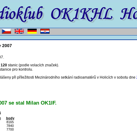
r 2007
07.
m
120
stanic (podle volacích značek).
stanice pro kontrolu.
lášeny při příležitosti Mezinárodního setkání radioamatérů v Holicích v sobotu dne
07 se stal Milan OK1IF.
i
e
body
8165
7840
7700