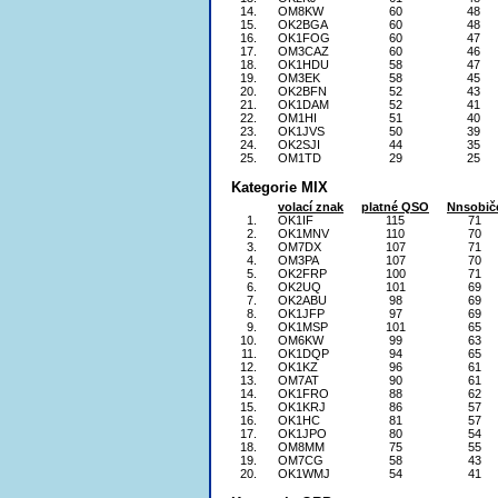
14.
OM8KW
60
48
15.
OK2BGA
60
48
16.
OK1FOG
60
47
17.
OM3CAZ
60
46
18.
OK1HDU
58
47
19.
OM3EK
58
45
20.
OK2BFN
52
43
21.
OK1DAM
52
41
22.
OM1HI
51
40
23.
OK1JVS
50
39
24.
OK2SJI
44
35
25.
OM1TD
29
25
Kategorie MIX
volací znak
platné QSO
Nnsobič
1.
OK1IF
115
71
2.
OK1MNV
110
70
3.
OM7DX
107
71
4.
OM3PA
107
70
5.
OK2FRP
100
71
6.
OK2UQ
101
69
7.
OK2ABU
98
69
8.
OK1JFP
97
69
9.
OK1MSP
101
65
10.
OM6KW
99
63
11.
OK1DQP
94
65
12.
OK1KZ
96
61
13.
OM7AT
90
61
14.
OK1FRO
88
62
15.
OK1KRJ
86
57
16.
OK1HC
81
57
17.
OK1JPO
80
54
18.
OM8MM
75
55
19.
OM7CG
58
43
20.
OK1WMJ
54
41