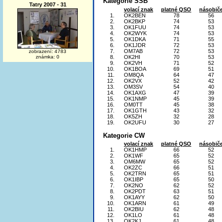
Kategorie SSB
Tatry 2007 - 31
volací znak
platné QSO
násobič
1.
OK2BEN
78
56
2.
OK2BKP
74
53
3.
OK1FUU
74
53
4.
OK2WYK
74
53
5.
OK1DKA
71
55
6.
OK1JDR
72
53
7.
OM7AB
72
53
zobrazení: 4783
8.
OK2HI
70
53
známka: 0
9.
OK2VH
71
52
10.
OK1BOA
69
51
11.
OM8QA
64
47
12.
OK2VX
52
42
13.
OM3SV
54
40
14.
OK1AXG
47
39
15.
OK1NMP
45
39
16.
OM0TT
45
38
17.
OK1GTH
43
32
18.
OK5ZH
32
28
19.
OK2UFU
30
27
Kategorie CW
volací znak
platné QSO
násobič
1.
OK1HMP
66
52
2.
OK1WF
65
52
3.
OM6MW
65
52
4.
OK2ZC
66
51
5.
OK2TRN
65
51
6.
OK1IBP
65
50
7.
OK2NO
62
52
8.
OK2PDT
63
51
9.
OK1AYY
62
50
10.
OK1ARN
61
49
11.
OK2BIU
62
48
12.
OK1LO
61
48
13.
OK2KJ
61
48