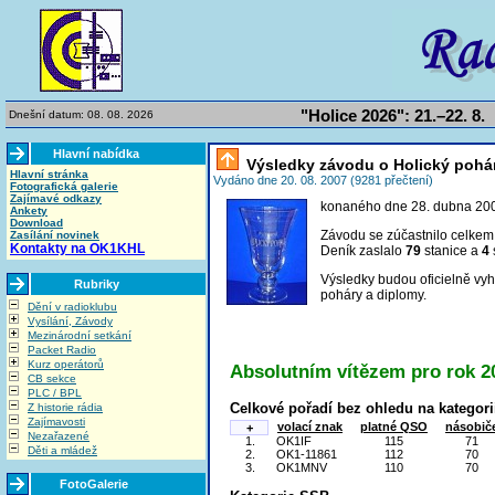
"Holice 2026": 21.–22. 8.
Dnešní datum: 08. 08. 2026
Hlavní nabídka
Výsledky závodu o Holický pohá
Hlavní stránka
Vydáno dne 20. 08. 2007 (9281 přečtení)
Fotografická galerie
Zajímavé odkazy
konaného dne 28. dubna 20
Ankety
Download
Závodu se zúčastnilo celke
Zasílání novinek
Kontakty na OK1KHL
Deník zaslalo
79
stanice a
4
Výsledky budou oficielně vyh
Rubriky
poháry a diplomy.
Dění v radioklubu
Vysílání, Závody
Mezinárodní setkání
Packet Radio
Kurz operátorů
Absolutním vítězem pro rok 20
CB sekce
PLC / BPL
Celkové pořadí bez ohledu na kategori
Z historie rádia
Zajímavosti
volací znak
platné QSO
násobič
+
Nezařazené
1.
OK1IF
115
71
Děti a mládež
2.
OK1-11861
112
70
3.
OK1MNV
110
70
FotoGalerie