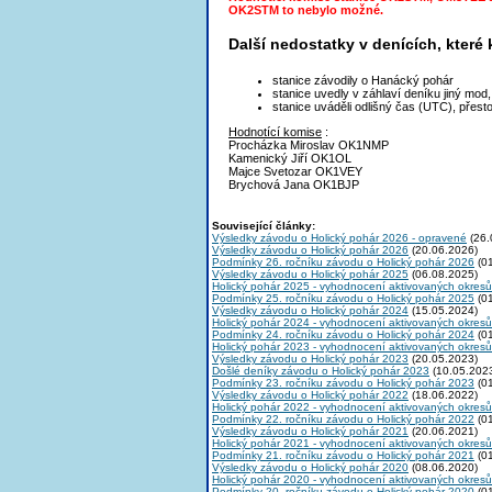
OK2STM to nebylo možné.
Další nedostatky v denících, které
stanice závodily o Hanácký pohár
stanice uvedly v záhlaví deníku jiný mod
stanice uváděli odlišný čas (UTC), přes
Hodnotící komise
:
Procházka Miroslav OK1NMP
Kamenický Jiří OK1OL
Majce Svetozar OK1VEY
Brychová Jana OK1BJP
Související články:
Výsledky závodu o Holický pohár 2026 - opravené
(26.
Výsledky závodu o Holický pohár 2026
(20.06.2026)
Podmínky 26. ročníku závodu o Holický pohár 2026
(01
Výsledky závodu o Holický pohár 2025
(06.08.2025)
Holický pohár 2025 - vyhodnocení aktivovaných okresů
Podmínky 25. ročníku závodu o Holický pohár 2025
(01
Výsledky závodu o Holický pohár 2024
(15.05.2024)
Holický pohár 2024 - vyhodnocení aktivovaných okresů
Podmínky 24. ročníku závodu o Holický pohár 2024
(01
Holický pohár 2023 - vyhodnocení aktivovaných okresů
Výsledky závodu o Holický pohár 2023
(20.05.2023)
Došlé deníky závodu o Holický pohár 2023
(10.05.202
Podmínky 23. ročníku závodu o Holický pohár 2023
(01
Výsledky závodu o Holický pohár 2022
(18.06.2022)
Holický pohár 2022 - vyhodnocení aktivovaných okresů
Podmínky 22. ročníku závodu o Holický pohár 2022
(01
Výsledky závodu o Holický pohár 2021
(20.06.2021)
Holický pohár 2021 - vyhodnocení aktivovaných okresů
Podmínky 21. ročníku závodu o Holický pohár 2021
(01
Výsledky závodu o Holický pohár 2020
(08.06.2020)
Holický pohár 2020 - vyhodnocení aktivovaných okresů
Podmínky 20. ročníku závodu o Holický pohár 2020
(01