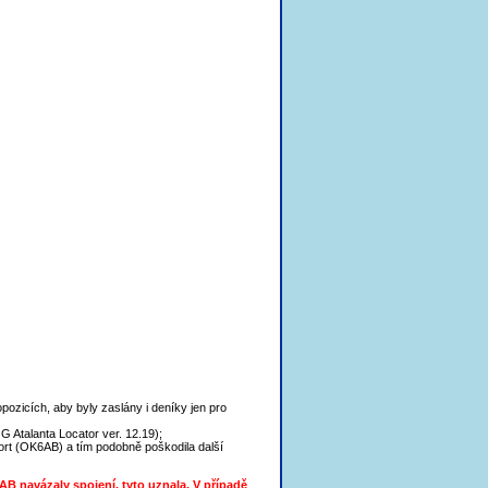
pozicích, aby byly zaslány i deníky jen pro
 Atalanta Locator ver. 12.19);
ort (OK6AB) a tím podobně poškodila další
B navázaly spojení, tyto uznala. V případě