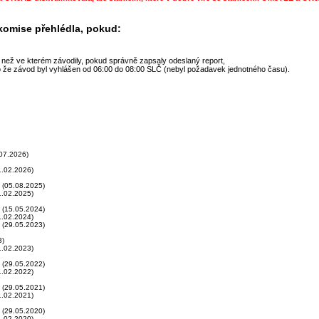
 komise přehlédla, pokud:
, než ve kterém závodily, pokud správně zapsaly odeslaný report,
to že závod byl vyhlášen od 06:00 do 08:00 SLČ (nebyl požadavek jednotného času).
07.2026)
.02.2026)
(05.08.2025)
.02.2025)
(15.05.2024)
.02.2024)
(29.05.2023)
3)
.02.2023)
(29.05.2022)
.02.2022)
(29.05.2021)
.02.2021)
(29.05.2020)
.02.2020)