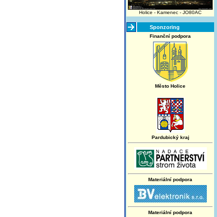
Holice - Kamenec - JO80AC
Sponzoring
Finanční podpora
Město Holice
Pardubický kraj
Materiální podpora
Materiální podpora