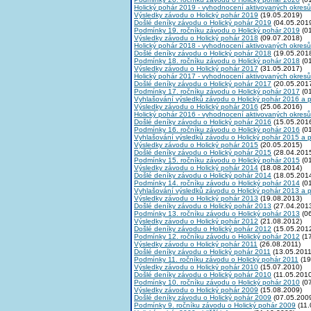
Holický pohár 2019 - vyhodnocení aktivovaných okresů
Výsledky závodu o Holický pohár 2019
(19.05.2019)
Došlé deníky závodu o Holický pohár 2019
(04.05.201
Podmínky 19. ročníku závodu o Holický pohár 2019
(01
Výsledky závodu o Holický pohár 2018
(09.07.2018)
Holický pohár 2018 - vyhodnocení aktivovaných okresů
Došlé deníky závodu o Holický pohár 2018
(19.05.201
Podmínky 18. ročníku závodu o Holický pohár 2018
(01
Výsledky závodu o Holický pohár 2017
(31.05.2017)
Holický pohár 2017 - vyhodnocení aktivovaných okresů
Došlé deníky závodu o Holický pohár 2017
(20.05.201
Podmínky 17. ročníku závodu o Holický pohár 2017
(01
Vyhlašování výsledků závodu o Holický pohár 2016 a 
Výsledky závodu o Holický pohár 2016
(25.06.2016)
Holický pohár 2016 - vyhodnocení aktivovaných okresů
Došlé deníky závodu o Holický pohár 2016
(15.05.201
Podmínky 16. ročníku závodu o Holický pohár 2016
(01
Vyhlašování výsledků závodu o Holický pohár 2015 a 
Výsledky závodu o Holický pohár 2015
(20.05.2015)
Došlé deníky závodu o Holický pohár 2015
(28.04.201
Podmínky 15. ročníku závodu o Holický pohár 2015
(01
Výsledky závodu o Holický pohár 2014
(18.08.2014)
Došlé deníky závodu o Holický pohár 2014
(18.05.201
Podmínky 14. ročníku závodu o Holický pohár 2014
(01
Vyhlašování výsledků závodu o Holický pohár 2013 a 
Výsledky závodu o Holický pohár 2013
(19.08.2013)
Došlé deníky závodu o Holický pohár 2013
(27.04.201
Podmínky 13. ročníku závodu o Holický pohár 2013
(06
Výsledky závodu o Holický pohár 2012
(21.08.2012)
Došlé deníky závodu o Holický pohár 2012
(15.05.201
Podmínky 12. ročníku závodu o Holický pohár 2012
(17
Výsledky závodu o Holický pohár 2011
(26.08.2011)
Došlé deníky závodu o Holický pohár 2011
(13.05.2011
Podmínky 11. ročníku závodu o Holický pohár 2011
(19
Výsledky závodu o Holický pohár 2010
(15.07.2010)
Došlé deníky závodu o Holický pohár 2010
(11.05.2010
Podmínky 10. ročníku závodu o Holický pohár 2010
(07
Výsledky závodu o Holický pohár 2009
(15.08.2009)
Došlé deníky závodu o Holický pohár 2009
(07.05.200
Podmínky 9. ročníku závodu o Holický pohár 2009
(11.