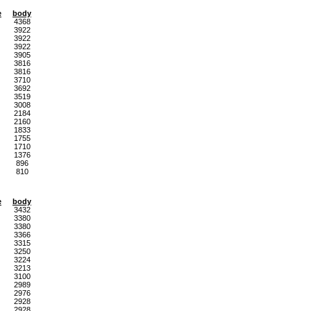
e
body
4368
3922
3922
3922
3905
3816
3816
3710
3692
3519
3008
2184
2160
1833
1755
1710
1376
896
810
e
body
3432
3380
3380
3366
3315
3250
3224
3213
3100
2989
2976
2928
2928