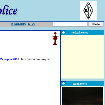
Kontakty
RSS
Počasí Holice
25. srpna 2007
. Tam budou předány též
Webkamera