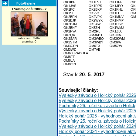
OK1IBP
OK1LST
OK1JFP
OK
FotoGalerie
OK1JVS
OK1RPS
OK1JPO
OK
I.Subregionál 2006 - 2
OK1KC
OK2BKP
OK1KHL
OK
OK1SI
OK2VK
OK1LL
OM
OK2BFN
OK2VPX
OK1MNV
OM
OK2BJK
OK2WYK
OK1NMP
OK2BJM
OK5AW
OK1USP
OK2BNF
OK5ZH
OK1WMJ
OK2PYA
OM2RL
OK1ZDJ
OK2QX
OM3KHT
OK2NAJ
zobrazení: 3467
OK2SAR
OM3WBQ
OM3KWM
známka: 0
OK2STM
OM3WBY
OM3PA
OM3CDN
OM6TX
OM5ZW
OM3WZ
OM7AB
OM685RADOLA
OM8FF
OM8LA
OM8ON
Stav k
20. 5. 2017
Související články:
Výsledky závodu o Holický pohár 2026
Výsledky závodu o Holický pohár 2026
Podmínky 26. ročníku závodu o Holick
Výsledky závodu o Holický pohár 2025
Holický pohár 2025 - vyhodnocení akt
Podmínky 25. ročníku závodu o Holick
Výsledky závodu o Holický pohár 2024
Holický pohár 2024 - vyhodnocení akt