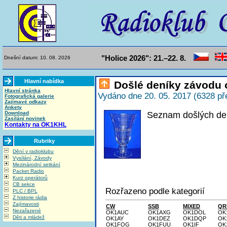
"Holice 2026": 21.–22. 8.
Dnešní datum: 10. 08. 2026
Hlavní nabídka
Došlé deníky závodu 
Hlavní stránka
Vydáno dne 20. 05. 2017 (6328 př
Fotografická galerie
Zajímavé odkazy
Ankety
Download
Seznam došlých den
Zasílání novinek
Kontakty na OK1KHL
Rubriky
Dění v radioklubu
Vysílání, Závody
Mezinárodní setkání
Packet Radio
Kurz operátorů
CB sekce
Rozřazeno podle kategorií
PLC / BPL
Z historie rádia
Zajímavosti
CW
SSB
MIXED
QR
Nezařazené
OK1AUC
OK1AXG
OK1DOL
OK
Děti a mládež
OK1AY
OK1DEZ
OK1DQP
OK
OK1FOG
OK1FUU
OK1IF
OK