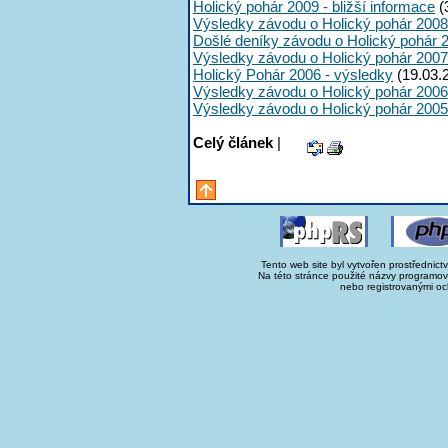
Holický pohár 2009 - bližší informace
(
Výsledky závodu o Holický pohár 2008
Došlé deníky závodu o Holický pohár 
Výsledky závodu o Holický pohár 2007
Holický Pohár 2006 - výsledky
(19.03.
Výsledky závodu o Holický pohár 2006
Výsledky závodu o Holický pohár 2005
Celý článek
|
Tento web site byl vytvořen prostřednict
Na této stránce použité názvy programo
nebo registrovanými oc