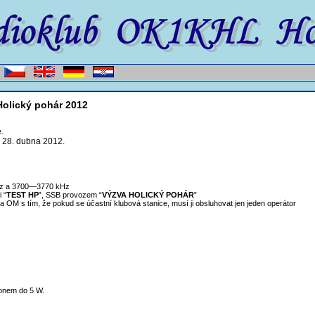
olický pohár 2012
.
o 28. dubna 2012.
Hz a 3700—3770 kHz
 “
TEST HP
”, SSB provozem “
VÝZVA HOLICKÝ POHÁR
”
a OM s tím, že pokud se účastní klubová stanice, musí ji obsluhovat jen jeden operátor
onem do 5 W.