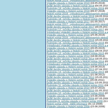
Holický pohár 2019 - vyhodnocení aktivovaných okresů
Výsledky závodu o Holický pohár 2019
(19.05.2019)
Došlé deníky závodu o Holický pohár 2019
(04.05.201
Podmínky 19. ročníku závodu o Holický pohár 2019
(01
Výsledky závodu o Holický pohár 2018
(09.07.2018)
Holický pohár 2018 - vyhodnocení aktivovaných okresů
Došlé deníky závodu o Holický pohár 2018
(19.05.201
Podmínky 18. ročníku závodu o Holický pohár 2018
(01
Výsledky závodu o Holický pohár 2017
(31.05.2017)
Holický pohár 2017 - vyhodnocení aktivovaných okresů
Došlé deníky závodu o Holický pohár 2017
(20.05.201
Podmínky 17. ročníku závodu o Holický pohár 2017
(01
Vyhlašování výsledků závodu o Holický pohár 2016 a 
Výsledky závodu o Holický pohár 2016
(25.06.2016)
Holický pohár 2016 - vyhodnocení aktivovaných okresů
Došlé deníky závodu o Holický pohár 2016
(15.05.201
Podmínky 16. ročníku závodu o Holický pohár 2016
(01
Vyhlašování výsledků závodu o Holický pohár 2015 a 
Výsledky závodu o Holický pohár 2015
(20.05.2015)
Došlé deníky závodu o Holický pohár 2015
(28.04.201
Podmínky 15. ročníku závodu o Holický pohár 2015
(01
Výsledky závodu o Holický pohár 2014
(18.08.2014)
Došlé deníky závodu o Holický pohár 2014
(18.05.201
Podmínky 14. ročníku závodu o Holický pohár 2014
(01
Vyhlašování výsledků závodu o Holický pohár 2013 a 
Výsledky závodu o Holický pohár 2013
(19.08.2013)
Došlé deníky závodu o Holický pohár 2013
(27.04.201
Podmínky 13. ročníku závodu o Holický pohár 2013
(06
Výsledky závodu o Holický pohár 2012
(21.08.2012)
Došlé deníky závodu o Holický pohár 2012
(15.05.201
Výsledky závodu o Holický pohár 2011
(26.08.2011)
Došlé deníky závodu o Holický pohár 2011
(13.05.2011
Podmínky 11. ročníku závodu o Holický pohár 2011
(19
Výsledky závodu o Holický pohár 2010
(15.07.2010)
Došlé deníky závodu o Holický pohár 2010
(11.05.2010
Podmínky 10. ročníku závodu o Holický pohár 2010
(07
Výsledky závodu o Holický pohár 2009
(15.08.2009)
Došlé deníky závodu o Holický pohár 2009
(07.05.200
Podmínky 9. ročníku závodu o Holický pohár 2009
(11.
Holický pohár 2009 - bližší informace
(31.12.2008)
Výsledky závodu o Holický pohár 2008
(15.08.2008)