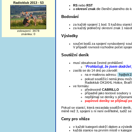
Radioklub 2013 - 53
RS
nebo
RST
a
okresní znak
dle členění platného do 
Bodování
za každé spojení 1 bod. S každou stanic
za každý jedinečný okresní znak 1 náso
zobrazení: 3678
známka: 0
Výsledky
součet bodů za spojení vynásobený sou
V případě rovnosti rozhodne počet spojen
Soutěžní deník
musí obsahovat čestné prohlášení:
Prohlašuji, že jsem dodrže
“
zasílá se do 14 dnů po závodě:
na e-mailovou adresu:
h
p@ok1
pokud soutěžící nemá jinou mož
Radioklub OK1KHL Holice, Bratří
ve formátu:
přednostně
CABRILLO
případně jako textové soubory s
nepřijímají se deníky s příponam
papírové deníky se přijímají p
Pokud se stanicí, která nezaslala soutěžní deník
méně než 3, spojení s ní není ověřitelné, tudíž s
Ceny pro vítěze
v každé kategorii obdrží diplom a výsledk
každá stanice na prvním místě v kategori