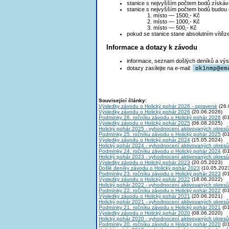
stanice s nejvyšším počtem bodů získává
stanice s nejvyšším počtem bodů budou
1. místo — 1500,- Kč
2. místo — 1000,- Kč
3. místo — 500,- Kč
pokud se stanice stane absolutním vítěz
Informace a dotazy k závodu
informace, seznam došlých deníků a výsl
dotazy zasílejte na e-mail:
ok1nm
p@em
Související články:
Výsledky závodu o Holický pohár 2026 - opravené
(26.
Výsledky závodu o Holický pohár 2026
(20.06.2026)
Podmínky 26. ročníku závodu o Holický pohár 2026
(01
Výsledky závodu o Holický pohár 2025
(06.08.2025)
Holický pohár 2025 - vyhodnocení aktivovaných okresů
Podmínky 25. ročníku závodu o Holický pohár 2025
(01
Výsledky závodu o Holický pohár 2024
(15.05.2024)
Holický pohár 2024 - vyhodnocení aktivovaných okresů
Podmínky 24. ročníku závodu o Holický pohár 2024
(01
Holický pohár 2023 - vyhodnocení aktivovaných okresů
Výsledky závodu o Holický pohár 2023
(20.05.2023)
Došlé deníky závodu o Holický pohár 2023
(10.05.202
Podmínky 23. ročníku závodu o Holický pohár 2023
(01
Výsledky závodu o Holický pohár 2022
(18.06.2022)
Holický pohár 2022 - vyhodnocení aktivovaných okresů
Podmínky 22. ročníku závodu o Holický pohár 2022
(01
Výsledky závodu o Holický pohár 2021
(20.06.2021)
Holický pohár 2021 - vyhodnocení aktivovaných okresů
Podmínky 21. ročníku závodu o Holický pohár 2021
(01
Výsledky závodu o Holický pohár 2020
(08.06.2020)
Holický pohár 2020 - vyhodnocení aktivovaných okresů
Podmínky 20. ročníku závodu o Holický pohár 2020
(01