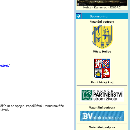
Holice - Kamenec - JO80AC
Sponzoring
Finanční podpora
Město Holice
vdivé.
”
Pardubický kraj
outěžícím se spojení započítává. Pokud naváže
Materiální podpora
távají.
Materiální podpora