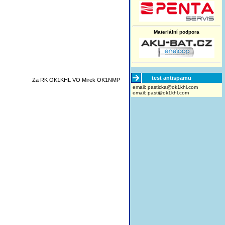
Materiální podpora
test antispamu
Za RK OK1KHL VO Mirek OK1NMP
email:
moc.lhk1ko@akcitsap
email:
past@ok1khl.com