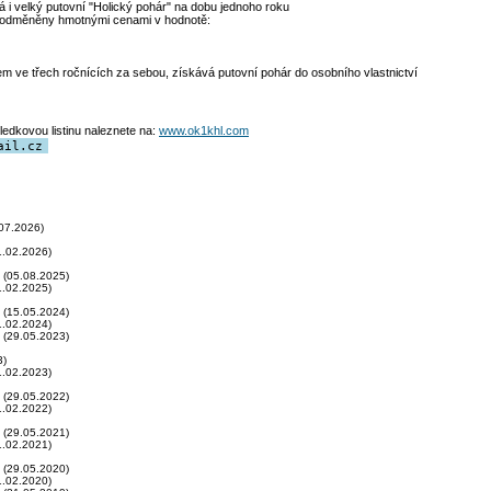
 i velký putovní "Holický pohár" na dobu jednoho roku
 odměněny hmotnými cenami v hodnotě:
em ve třech ročnících za sebou, získává putovní pohár do osobního vlastnictví
edkovou listinu naleznete na:
www.ok1khl.com
ail.cz
07.2026)
.02.2026)
(05.08.2025)
.02.2025)
(15.05.2024)
.02.2024)
(29.05.2023)
3)
.02.2023)
(29.05.2022)
.02.2022)
(29.05.2021)
.02.2021)
(29.05.2020)
.02.2020)