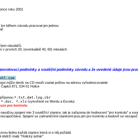
konce roku 2001
í lze během závodu pracovat jen jednou
bič
čtem násobičů.
í v prvních 20, (eventuálně 40, 60) minutách.
l povolovací podmínky a soutěžní podmínky závodu a že uvedené údaje jsou pra
khl.com
nost může deník na CD nosiči zaslat poštou na adresu vyhodnocovatele:
 Čapků 871, 534 01 Holice
 příponou
*.txt,dat,log,cbr
i
*.doc, *.xls
(vytvořené ve Wordu a Excelu)
ouze pro kontrolu
, navážou spojení min 3 soutěžící stanice, tak je zařazena do hodnocení "pro kontrolu" a s
e nezapočítává. Spojení se zahraničními stanicemi jsou jen pro kontrolu a bodově se nezapočí
ovou listinu každá stanice která si o něj požádá
i obdrží malý "Holický pohár"