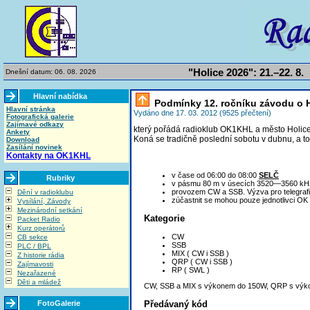
"Holice 2026": 21.–22. 8.
Dnešní datum: 06. 08. 2026
Hlavní nabídka
Podmínky 12. ročníku závodu o H
Hlavní stránka
Vydáno dne 17. 03. 2012 (9525 přečtení)
Fotografická galerie
Zajímavé odkazy
který pořádá radioklub OK1KHL a město Holice
Ankety
Koná se tradičně poslední sobotu v dubnu, a t
Download
Zasílání novinek
Kontakty na OK1KHL
v čase od 06:00 do 08:00
SELČ
Rubriky
v pásmu 80 m v úsecích 3520—3560 k
provozem CW a SSB. Výzva pro telegrafii
Dění v radioklubu
zúčastnit se mohou pouze jednotlivci OK 
Vysílání, Závody
Mezinárodní setkání
Kategorie
Packet Radio
Kurz operátorů
CW
CB sekce
SSB
PLC / BPL
MIX ( CW i SSB )
Z historie rádia
QRP ( CW i SSB )
Zajímavosti
RP ( SWL )
Nezařazené
Děti a mládež
CW, SSB a MIX s výkonem do 150W, QRP s výk
FotoGalerie
Předávaný kód