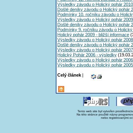
Výsledky závodu o Holický pohár 2010
Došlé deníky závodu o Holický pohár 
Podmínky 10. ročníku závodu o Holick
Výsledky závodu o Holický pohár 2009
Došlé deníky závodu o Holický pohár 
Podmínky 9. ročníku závodu o Holický
Holický pohár 2009 - bližší informace
(
Výsledky závodu o Holický pohár 2008
Došlé deníky závodu o Holický pohár 
Výsledky závodu o Holický pohár 2007
Holický Pohár 2006 - výsledky
(19.03.
Výsledky závodu o Holický pohár 2006
Výsledky závodu o Holický pohár 2005
Celý článek
|
Tento web site byl vytvořen prostřednict
Na této stránce použité názvy programo
nebo registrovanými oc