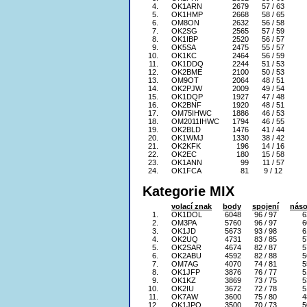
4.
OK1ARN
2679
57 / 63
5.
OK1HMP
2668
58 / 65
6.
OM8ON
2632
56 / 58
7.
OK2SG
2565
57 / 59
8.
OK1IBP
2520
56 / 57
9.
OK5SA
2475
55 / 57
10.
OK1KC
2464
56 / 59
11.
OK1DDQ
2244
51 / 53
12.
OK2BME
2100
50 / 53
13.
OM9OT
2064
48 / 51
14.
OK2PJW
2009
49 / 54
15.
OK1DQP
1927
47 / 48
16.
OK2BNF
1920
48 / 51
17.
OM75IHWC
1886
46 / 53
18.
OM2011IHWC
1794
46 / 55
19.
OK2BLD
1476
41 / 44
20.
OK1WMJ
1330
38 / 42
21.
OK2KFK
196
14 / 16
22.
OK2EC
180
15 / 58
23.
OK1ANN
99
11 / 57
24.
OK1FCA
81
9 / 12
Kategorie MIX
volací znak
body
spojení
náso
1.
OK1DOL
6048
96 / 97
6
2.
OM3PA
5760
96 / 97
6
3.
OK1JD
5673
93 / 98
6
4.
OK2UQ
4731
83 / 85
5
5.
OK2SAR
4674
82 / 87
5
6.
OK2ABU
4592
82 / 88
5
7.
OM7AG
4070
74 / 81
5
8.
OK1JFP
3876
76 / 77
5
9.
OK1KZ
3869
73 / 75
5
10.
OK2IU
3672
72 / 78
5
11.
OK7AW
3600
75 / 80
4
12.
OK1JPO
3500
70 / 73
5