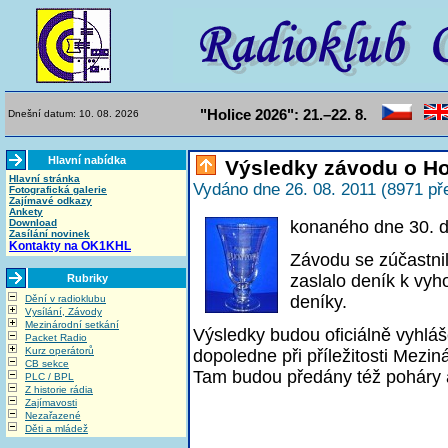
"Holice 2026": 21.–22. 8.
Dnešní datum: 10. 08. 2026
Hlavní nabídka
Výsledky závodu o Ho
Hlavní stránka
Vydáno dne 26. 08. 2011 (8971 př
Fotografická galerie
Zajímavé odkazy
Ankety
Download
konaného dne 30. 
Zasílání novinek
Kontakty na OK1KHL
Závodu se zúčastnil
zaslalo deník k vyh
Rubriky
deníky.
Dění v radioklubu
Vysílání, Závody
Mezinárodní setkání
Výsledky budou oficiálně vyhlá
Packet Radio
Kurz operátorů
dopoledne při příležitosti Mezin
CB sekce
Tam budou předány též poháry 
PLC / BPL
Z historie rádia
Zajímavosti
Nezařazené
Děti a mládež