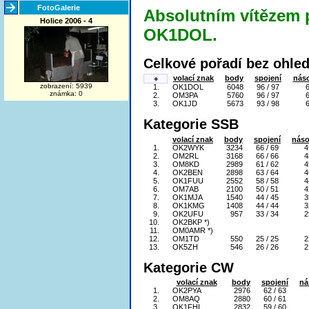
FotoGalerie
Absolutním vítězem p
Holice 2006 - 4
OK1DOL.
Celkové pořadí bez ohled
volací znak
body
spojení
nás
+
zobrazení: 5939
1.
OK1DOL
6048
96 / 97
známka: 0
2.
OM3PA
5760
96 / 97
3.
OK1JD
5673
93 / 98
Kategorie SSB
volací znak
body
spojení
náso
1.
OK2WYK
3234
66 / 69
4
2.
OM2RL
3168
66 / 66
4
3.
OM8KD
2989
61 / 62
4
4.
OK2BEN
2898
63 / 64
4
5.
OK1FUU
2552
58 / 58
4
6.
OM7AB
2100
50 / 51
4
7.
OK1MJA
1540
44 / 45
3
8.
OK1KMG
1408
44 / 44
3
9.
OK2UFU
957
33 / 34
2
10.
OK2BKP *)
11.
OM0AMR *)
12.
OM1TD
550
25 / 25
2
13.
OK5ZH
546
26 / 26
2
Kategorie CW
volací znak
body
spojení
ná
1.
OK2PYA
2976
62 / 63
2.
OM8AQ
2880
60 / 61
3.
OK1FHI
2832
59 / 60