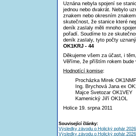
Uznána nebyla spojení se stanic
jednou nebo dvakrát. Nebylo u
znakem nebo okresním znakem a
skutečnost, že stanice které ne
deník zaslaly měli mnoho spojen
pořadí. Soudíme to ze skutečnos
deník zaslaly, tyto počty uznan
OK1KRJ - 44
Děkujeme všem za účast, i těm, 
Věříme, že příštím rokem bude v
Hodnotící komise
:
Procházka Mirek OK1NM
Ing. Brychová Jana ex O
Majce Svetozar OK1VEY
Kamenický Jiří OK1OL
Holice 19. srpna 2011
Související články:
Výsledky závodu o Holický pohár 2026
Výsledky závodu o Holický pohár 2026