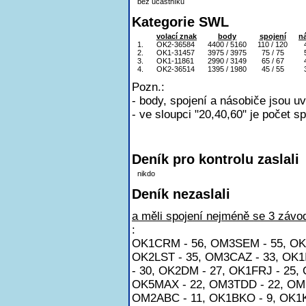
bez účastníků
Kategorie SWL
volací znak
body
spojení
n
1.
OK2-36584
4400 / 5160
110 / 120
2.
OK1-31457
3975 / 3975
75 / 75
3.
OK1-11861
2990 / 3149
65 / 67
4.
OK2-36514
1395 / 1980
45 / 55
Pozn.:
- body, spojení a násobiče jsou u
- ve sloupci "20,40,60" je počet s
Deník pro kontrolu zaslali
nikdo
Deník nezaslali
a měli spojení nejméně se 3 závod
:
OK1CRM - 56, OM3SEM - 55, OK1
OK2LST - 35, OM3CAZ - 33, OK1I
- 30, OK2DM - 27, OK1FRJ - 25,
OK5MAX - 22, OM3TDD - 22, OM5
OM2ABC - 11, OK1BKO - 9, OK1KTI