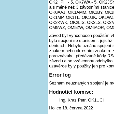
OK2HPH - 5, OK7WA - 5, OK2JSY 
a s méně než 3 závodními stanice
OK0AAJ, OK1AMM, OK1BY, OK1I
OK1MP, OK1TL, OK1UK, OK1WZ
OK2KWK, OK2LIS, OK2LS, OK
OM5WZ, OM5ZW, OM6AOR, OM8
Závod byl vyhodnocen použitím v
byla spojení se stanicemi, jejichž
denících. Nebylo uznáno spojení
znakem nebo okresním znakem. K
porovnávaly i předávané kódy RS
závodu a se vzájemnou odchylkou
uzávěrce byly použity jen pro kont
Error log
Seznam neuznaných spojení je m
Hodnotící komise:
Ing. Kras Petr, OK1UCI
Holice 18. června 2022