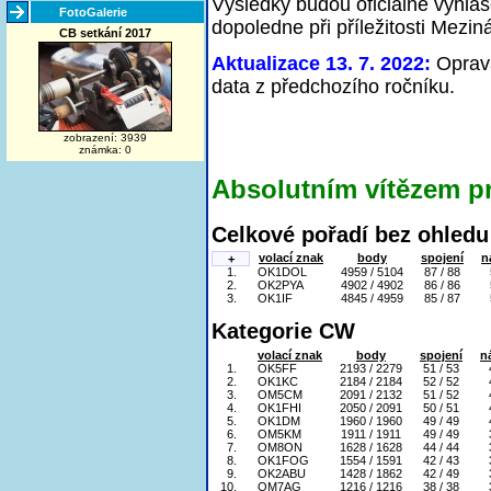
Výsledky budou oficiálně vyhlá
FotoGalerie
dopoledne při příležitosti Mezin
CB setkání 2017
Aktualizace 13. 7. 2022:
Oprava
data z předchozího ročníku.
zobrazení: 3939
známka: 0
Absolutním vítězem p
Celkové pořadí bez ohledu 
volací znak
body
spojení
n
+
1.
OK1DOL
4959 / 5104
87 / 88
2.
OK2PYA
4902 / 4902
86 / 86
3.
OK1IF
4845 / 4959
85 / 87
Kategorie CW
volací znak
body
spojení
n
1.
OK5FF
2193 / 2279
51 / 53
2.
OK1KC
2184 / 2184
52 / 52
3.
OM5CM
2091 / 2132
51 / 52
4.
OK1FHI
2050 / 2091
50 / 51
5.
OK1DM
1960 / 1960
49 / 49
6.
OM5KM
1911 / 1911
49 / 49
7.
OM8ON
1628 / 1628
44 / 44
8.
OK1FOG
1554 / 1591
42 / 43
9.
OK2ABU
1428 / 1862
42 / 49
10.
OM7AG
1216 / 1216
38 / 38