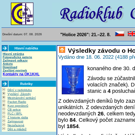
"Holice 2026": 21.–22. 8.
Dnešní datum: 07. 08. 2026
Hlavní nabídka
Výsledky závodu o Ho
Hlavní stránka
Vydáno dne 18. 06. 2022 (4188 př
Fotografická galerie
Zajímavé odkazy
Ankety
Download
konaného dne 30. 
Zasílání novinek
Kontakty na OK1KHL
Závodu se zúčastni
volacích značek). D
Rubriky
stanic a
4
poslucha
Dění v radioklubu
Vysílání, Závody
Mezinárodní setkání
Z odevzdaných deníků bylo z
Packet Radio
Kurz operátorů
unikátních. Z odevzdaných den
CB sekce
neodevzdaných
26
, celkem ted
PLC / BPL
Z historie rádia
bylo
84
. Celkový počet zaznam
Zajímavosti
byl
1854
.
Nezařazené
Děti a mládež