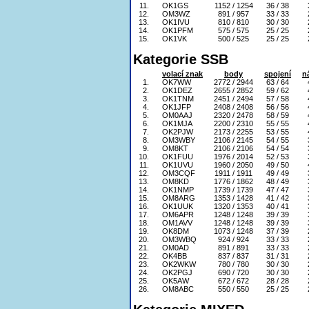
11.
OK1GS
1152 / 1254
36 / 38
12.
OM3WZ
891 / 957
33 / 33
13.
OK1IVU
810 / 810
30 / 30
14.
OK1PFM
575 / 575
25 / 25
15.
OK1VK
500 / 525
25 / 25
Kategorie SSB
volací znak
body
spojení
n
1.
OK7WW
2772 / 2944
63 / 64
2.
OK1DEZ
2655 / 2852
59 / 62
3.
OK1TNM
2451 / 2494
57 / 58
4.
OK1JFP
2408 / 2408
56 / 56
5.
OM0AAJ
2320 / 2478
58 / 59
6.
OK1MJA
2200 / 2310
55 / 55
7.
OK2PJW
2173 / 2255
53 / 55
8.
OM3WBY
2106 / 2145
54 / 55
9.
OM8KT
2106 / 2106
54 / 54
10.
OK1FUU
1976 / 2014
52 / 53
11.
OK1UVU
1960 / 2050
49 / 50
12.
OM3CQF
1911 / 1911
49 / 49
13.
OM8KD
1776 / 1862
48 / 49
14.
OK1NMP
1739 / 1739
47 / 47
15.
OM8ARG
1353 / 1428
41 / 42
16.
OK1UUK
1320 / 1353
40 / 41
17.
OM6APR
1248 / 1248
39 / 39
18.
OM1AVV
1248 / 1248
39 / 39
19.
OK8DM
1073 / 1248
37 / 39
20.
OM3WBQ
924 / 924
33 / 33
21.
OM0AD
891 / 891
33 / 33
22.
OK4BB
837 / 837
31 / 31
23.
OK2WKW
780 / 780
30 / 30
24.
OK2PGJ
690 / 720
30 / 30
25.
OK5AW
672 / 672
28 / 28
26.
OM8ABC
550 / 550
25 / 25