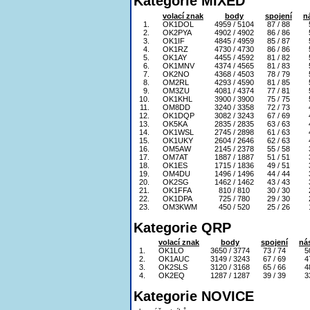
Kategorie MIXED
volací znak
body
spojení
n
1.
OK1DOL
4959 / 5104
87 / 88
2.
OK2PYA
4902 / 4902
86 / 86
3.
OK1IF
4845 / 4959
85 / 87
4.
OK1RZ
4730 / 4730
86 / 86
5.
OK1AY
4455 / 4592
81 / 82
6.
OK1MNV
4374 / 4565
81 / 83
7.
OK2NO
4368 / 4503
78 / 79
8.
OM2RL
4293 / 4590
81 / 85
9.
OM3ZU
4081 / 4374
77 / 81
10.
OK1KHL
3900 / 3900
75 / 75
11.
OM8DD
3240 / 3358
72 / 73
12.
OK1DQP
3082 / 3243
67 / 69
13.
OK5KA
2835 / 2835
63 / 63
14.
OK1WSL
2745 / 2898
61 / 63
15.
OK1UKY
2604 / 2646
62 / 63
16.
OM5AW
2145 / 2378
55 / 58
17.
OM7AT
1887 / 1887
51 / 51
18.
OK1ES
1715 / 1836
49 / 51
19.
OM4DU
1496 / 1496
44 / 44
20.
OK2SG
1462 / 1462
43 / 43
21.
OK1FFA
810 / 810
30 / 30
22.
OK1DPA
725 / 780
29 / 30
23.
OM3KWM
450 / 520
25 / 26
Kategorie QRP
volací znak
body
spojení
ná
1.
OK1LO
3650 / 3774
73 / 74
5
2.
OK1AUC
3149 / 3243
67 / 69
4
3.
OK2SLS
3120 / 3168
65 / 66
4
4.
OK2EQ
1287 / 1287
39 / 39
3
Kategorie NOVICE