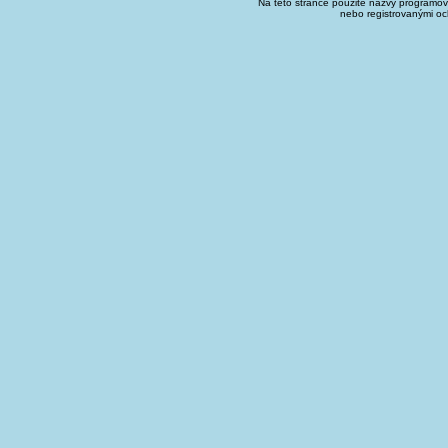
Na této stránce použité názvy programo
nebo registrovanými oc