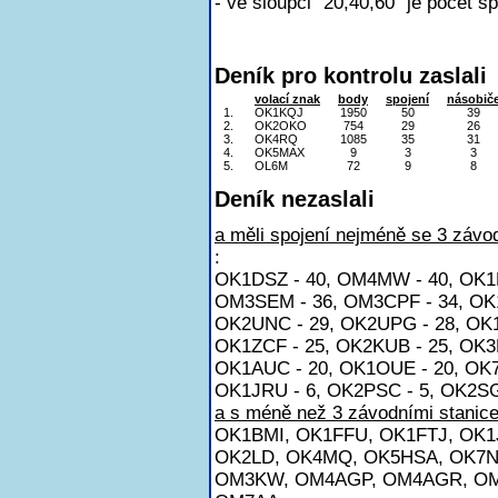
- ve sloupci "20,40,60" je počet s
Deník pro kontrolu zaslali
volací znak
body
spojení
násobič
1.
OK1KQJ
1950
50
39
2.
OK2OKO
754
29
26
3.
OK4RQ
1085
35
31
4.
OK5MAX
9
3
3
5.
OL6M
72
9
8
Deník nezaslali
a měli spojení nejméně se 3 závod
:
OK1DSZ - 40, OM4MW - 40, OK1E
OM3SEM - 36, OM3CPF - 34, OK1
OK2UNC - 29, OK2UPG - 28, OK1
OK1ZCF - 25, OK2KUB - 25, OK3
OK1AUC - 20, OK1OUE - 20, OK7
OK1JRU - 6, OK2PSC - 5, OK2SG
a s méně než 3 závodními stanice
OK1BMI, OK1FFU, OK1FTJ, OK
OK2LD, OK4MQ, OK5HSA, OK7N
OM3KW, OM4AGP, OM4AGR, OM