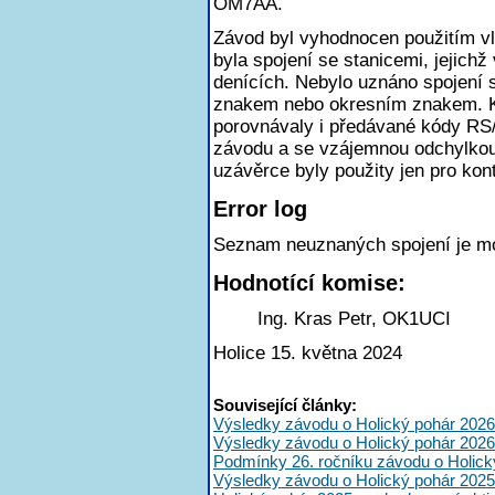
OM7AA.
Závod byl vyhodnocen použitím v
byla spojení se stanicemi, jejichž
denících. Nebylo uznáno spojení
znakem nebo okresním znakem. K
porovnávaly i předávané kódy RS
závodu a se vzájemnou odchylkou
uzávěrce byly použity jen pro kont
Error log
Seznam neuznaných spojení je m
Hodnotící komise:
Ing. Kras Petr, OK1UCI
Holice 15. května 2024
Související články:
Výsledky závodu o Holický pohár 2026
Výsledky závodu o Holický pohár 2026
Podmínky 26. ročníku závodu o Holick
Výsledky závodu o Holický pohár 2025