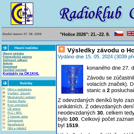
"Holice 2026": 21.–22. 8.
Dnešní datum: 07. 08. 2026
Hlavní nabídka
Výsledky závodu o Ho
Hlavní stránka
Vydáno dne 15. 05. 2024 (3039 př
Fotografická galerie
Zajímavé odkazy
Ankety
Download
konaného dne 27. 
Zasílání novinek
Kontakty na OK1KHL
Závodu se zúčastni
volacích značek). D
Rubriky
stanic a
2
poslucha
Dění v radioklubu
Vysílání, Závody
Mezinárodní setkání
Z odevzdaných deníků bylo z
Packet Radio
Kurz operátorů
unikátních. Z odevzdaných den
CB sekce
neodevzdaných
30
, celkem ted
PLC / BPL
Z historie rádia
bylo
100
. Celkový počet zazna
Zajímavosti
byl
1519
.
Nezařazené
Děti a mládež