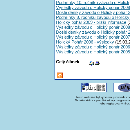
Podmínky 10. ročníku závodu o Holick
Výsledky závodu o Holický pohár 2009
Došlé deníky závodu o Holický pohár 
Podmínky 9. ročníku závodu o Holický
Holický pohár 2009 - bližší informace
(
Výsledky závodu o Holický pohár 2008
Došlé deníky závodu o Holický pohár 
Výsledky závodu o Holický pohár 2007
Holický Pohár 2006 - výsledky
(19.03.
Výsledky závodu o Holický pohár 2006
Výsledky závodu o Holický pohár 2005
Celý článek
|
Tento web site byl vytvořen prostřednict
Na této stránce použité názvy programo
nebo registrovanými oc