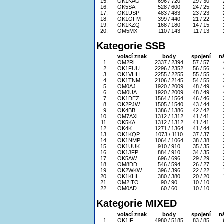
15.
OK1KAO
696 / 720
29 / 30
16.
OK5SA
528 / 600
24 / 25
17.
OK1USP
483 / 483
23 / 23
18.
OK1OFM
399 / 440
21 / 22
19.
OK1KZQ
168 / 180
14 / 15
20.
OM5MX
110 / 143
11 / 13
Kategorie SSB
volací znak
body
spojení
n
1.
OM2RL
2337 / 2394
57 / 57
2.
OK1FUU
2296 / 2352
56 / 56
3.
OK1VHH
2255 / 2255
55 / 55
4.
OK1TNM
2106 / 2145
54 / 55
5.
OM0AJ
1920 / 2009
48 / 49
6.
OM0UA
1920 / 2009
48 / 49
7.
OK1DEZ
1564 / 1564
46 / 46
8.
OK2PJW
1505 / 1540
43 / 44
9.
OK4BB
1386 / 1386
42 / 42
10.
OM7AXL
1312 / 1312
41 / 41
11.
OK5KA
1312 / 1312
41 / 41
12.
OK4K
1271 / 1364
41 / 44
13.
OK1KQP
1073 / 1110
37 / 37
14.
OK1NMP
1064 / 1064
38 / 38
15.
OK1UUK
910 / 910
35 / 35
16.
OK1JFP
884 / 910
34 / 35
17.
OK5AW
696 / 696
29 / 29
18.
OM8DD
546 / 594
26 / 27
19.
OK2WKW
396 / 396
22 / 22
20.
OK1KHL
380 / 380
20 / 20
21.
OM2ITO
90 / 90
10 / 10
22.
OM0AD
60 / 60
10 / 10
Kategorie MIXED
volací znak
body
spojení
n
1.
OK1IF
4980 / 5185
83 / 85