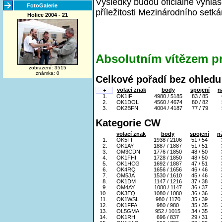
Výsledky budou oficiálně vyhlá
FotoGalerie
příležitosti Mezinárodního setká
Holice 2004 - 21
Absolutním vítězem pr
zobrazení: 3515
známka: 0
Celkové pořadí bez ohledu 
volací znak
body
spojení
n
+
1.
OK1IF
4980 / 5185
83 / 85
2.
OK1DOL
4560 / 4674
80 / 82
3.
OK2BFN
4004 / 4187
77 / 79
Kategorie CW
volací znak
body
spojení
n
1.
OK5FF
1938 / 2106
51 / 54
2.
OK1AY
1887 / 1887
51 / 51
3.
OM3CDN
1776 / 1850
48 / 50
4.
OK1FHI
1728 / 1850
48 / 50
5.
OK1HCG
1692 / 1887
47 / 51
6.
OK4RQ
1656 / 1656
46 / 46
7.
OM5JA
1530 / 1610
45 / 46
8.
OK1DM
1147 / 1216
37 / 38
9.
OM4AY
1080 / 1147
36 / 37
10.
OK3EQ
1080 / 1080
36 / 36
11.
OK1WSL
980 / 1170
35 / 39
12.
OK1FFA
980 / 980
35 / 35
13.
OL5GMA
952 / 1015
34 / 35
14.
OK1RH
696 / 837
29 / 31