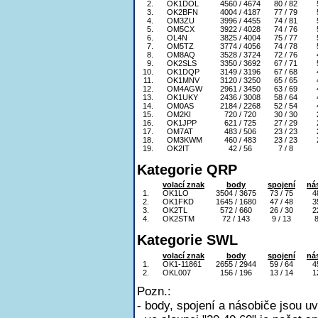
2.
OK1DOL
4560 / 4674
80 / 82
3.
OK2BFN
4004 / 4187
77 / 79
4.
OM3ZU
3996 / 4455
74 / 81
5.
OM5CX
3922 / 4028
74 / 76
6.
OL4N
3825 / 4004
75 / 77
7.
OM5TZ
3774 / 4056
74 / 78
8.
OM8AQ
3528 / 3724
72 / 76
9.
OK2SLS
3350 / 3692
67 / 71
10.
OK1DQP
3149 / 3196
67 / 68
11.
OK1MNV
3120 / 3250
65 / 65
12.
OM4AGW
2961 / 3450
63 / 69
13.
OK1UKY
2436 / 3008
58 / 64
14.
OM0AS
2184 / 2268
52 / 54
15.
OM2KI
720 / 720
30 / 30
16.
OK1JPP
621 / 725
27 / 29
17.
OM7AT
483 / 506
23 / 23
18.
OM3KWM
460 / 483
23 / 23
19.
OK2IT
42 / 56
7 / 8
Kategorie QRP
volací znak
body
spojení
ná
1.
OK1LO
3504 / 3675
73 / 75
4
2.
OK1FKD
1645 / 1680
47 / 48
3
3.
OK2TL
572 / 660
26 / 30
2
4.
OK2STM
72 / 143
9 / 13
8
Kategorie SWL
volací znak
body
spojení
ná
1.
OK1-11861
2655 / 2944
59 / 64
4
2.
OKL007
156 / 196
13 / 14
1
Pozn.:
- body, spojení a násobiče jsou u