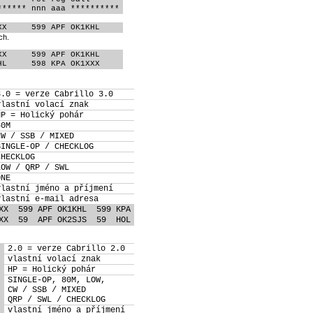
****** nnn aaa **********
XX     599 APF OK1KHL
ch.
X     599 APF OK1KHL

HL     598 KPA OK1XXX
3.0 = verze Cabrillo 3.0
vlastní volací znak
HP = Holický pohár
80M
CW / SSB / MIXED
SINGLE-OP / CHECKLOG
CHECKLOG
LOW / QRP / SWL
ONE
vlastní jméno a příjmení
vlastní e-mail adresa
XX  599 APF OK1KHL  599 KPA
XX  59  APF OK2SJS  59  HOL
2.0 = verze Cabrillo 2.0
vlastní volací znak
HP = Holický pohár
SINGLE-OP, 80M, LOW,
CW / SSB / MIXED
QRP / SWL / CHECKLOG
vlastní jméno a příjmení