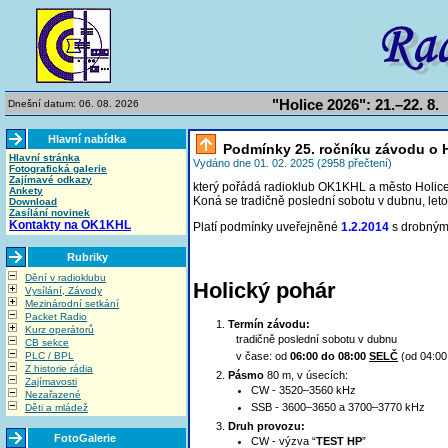
"Holice 2026": 21.–22. 8.
Dnešní datum: 06. 08. 2026
Hlavní nabídka
Podmínky 25. ročníku závodu o H
Hlavní stránka
Vydáno dne 01. 02. 2025 (2958 přečtení)
Fotografická galerie
Zajímavé odkazy
který pořádá radioklub OK1KHL a město Holice
Ankety
Koná se tradičně poslední sobotu v dubnu, let
Download
Zasílání novinek
Kontakty na OK1KHL
Platí podmínky uveřejněné
1.2.2014
s drobným
Rubriky
Dění v radioklubu
Holický pohár
Vysílání, Závody
Mezinárodní setkání
Packet Radio
Termín závodu:
Kurz operátorů
tradičně poslední sobotu v dubnu
CB sekce
PLC / BPL
v čase: od
06:00 do 08:00
SELČ
(od 04:00
Z historie rádia
Pásmo
80 m, v úsecích:
Zajímavosti
CW - 3520–3560 kHz
Nezařazené
SSB -
3600–3650
a 3700–3770 kHz
Děti a mládež
Druh provozu:
FotoGalerie
CW - výzva “
TEST HP
”