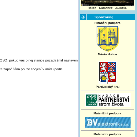
Holice - Kamenec - JO80AC
Sponzoring
Finanční podpora
Město Holice
í QSO, pokud vás o něj stanice požádá (mít nastaven
óre započítána pouze spojení v módu podle
Pardubický kraj
Materiální podpora
Materiální podpora