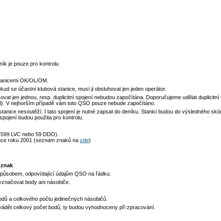
ík je pouze pro kontrolu
tanicemi OK/OL/OM.
kud se účastní klubová stanice, musí ji obsluhovat jen jeden operátor.
vat jen jednou, resp. duplicitní spojení nebudou započítána.
Doporučujeme udělat duplicitn
al). V nejhorším případě vám toto QSO pouze nebude započítáno.
anice nesoutěží. I tato spojení je nutné zapsat do deníku. Stanici budou do výsledného sk
í spojení budou použita pro kontrolu.
 599 LVC nebo 59 DDO).
konce roku 2001 (seznam znaků na
zde
)
 znak
 způsobem, odpovídající údajům QSO na řádku.
vyznačovat body ani násobiče.
odů a celkového počtu jedinečných násobičů.
uvádět celkový počet bodů, ty budou vyhodnoceny při zpracování.