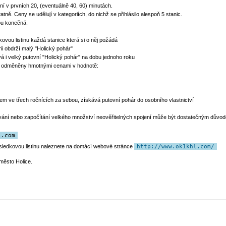
ní v prvních 20, (eventuálně 40, 60) minutách.
ě. Ceny se udělují v kategoriích, do nichž se přihlásilo alespoň 5 stanic.
ou konečná.
kovou listinu každá stanice která si o něj požádá
ii obdrží malý "Holický pohár"
 i velký putovní "Holický pohár" na dobu jednoho roku
u odměněny hmotnými cenami v hodnotě:
em ve třech ročnících za sebou, získává putovní pohár do osobního vlastnictví
vání nebo započítání velkého množství neověřitelných spojení může být dostatečným důvodem
l.com
sledkovou listinu naleznete na domácí webové stránce
http://www.ok1khl.com/
město Holice.