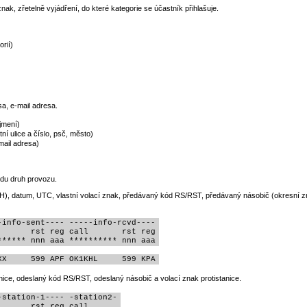
 znak,
zřetelně vyjádření, do které kategorie se účastník přihlašuje.
rií)
sa, e-mail adresa.
jmení)
tní ulice a číslo, psč, město)
mail adresa)
edu druh provozu.
, datum, UTC, vlastní volací znak, předávaný kód RS/RST, předávaný násobič (okresní znak
info-sent---- -----info-rcvd----

      rst reg call       rst reg

****** nnn aaa ********** nnn aaa
XX     599 APF OK1KHL     599 KPA
ice, odeslaný kód RS/RST, odeslaný násobič a volací znak protistanice.
station-1---- -station2-

      rst reg call   
