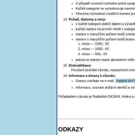
V případě rovnosti rozhodne počet spoje
Každá kategorie se vyhodnocuje samostatn
Všechna rozhodnutí soutěžní komise js
Pořadí, diplomy a ceny:
v každé kategorii obdrží diplom a výsled
každá stanice na prvním místě v kategor
stanice s nejvyšším počtem bodů získává
stanice s nejvyšším počtem bodů budo
1. místo — 1500,- Kč
2. místo — 1000,- Kč
3. místo — 500,- Kč
pokud se stanice stane absolutním vítěz
Diskvalifikace:
Porušení pravidel závodu, nesportovní cho
Informace a dotazy k závodu:
Dotazy zasílejte na e-mail:
h
p@ok1kh
Informace, seznam došlých deníků a vý
Pořadatelem závodu je Radioklub OK1KHL Holice a 
ODKAZY