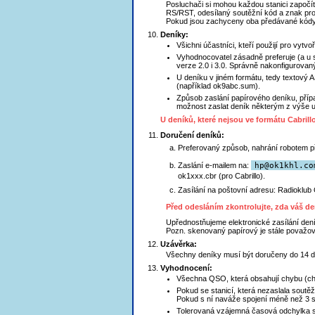
Posluchači si mohou každou stanici započít
RS/RST, odesílaný soutěžní kód a znak prot
Pokud jsou zachyceny oba předávané kódy
Deníky:
Všichni účastníci, kteří použijí pro vytv
Vyhodnocovatel zásadně preferuje (a u s
verze 2.0 i 3.0. Správně nakonfigurovan
U deníku v jiném formátu, tedy textový A
(například ok9abc.sum).
Způsob zaslání papírového deníku, příp
možnost zaslat deník některým z výše
U deníků, které nejsou ve formátu Cabril
Doručení deníků:
Preferovaný způsob, nahrání robotem 
Zaslání e-mailem na:
h
p@ok1khl.co
ok1xxx.cbr (pro Cabrillo).
Zasílání na poštovní adresu:
Radioklub 
Před odesláním zkontrolujte, zda váš de
Upřednostňujeme elektronické zasílání den
Pozn. skenovaný papírový je stále považov
Uzávěrka:
Všechny deníky musí být doručeny do 14 
Vyhodnocení:
Všechna QSO, která obsahují chybu (chy
Pokud se stanicí, která nezaslala soutěž
Pokud s ní naváže spojení méně než 3 so
Tolerovaná vzájemná časová odchylka sp