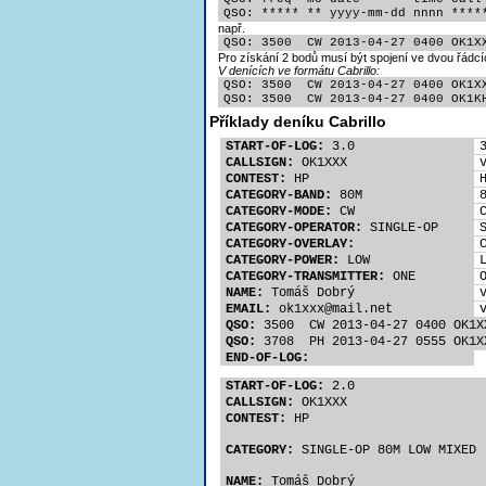
QSO: ***** ** yyyy-mm-dd nnnn ****
např.
QSO: 3500  CW 2013-04-27 0400 OK1X
Pro získání 2 bodů musí být spojení ve dvou řádcí
V denících ve formátu Cabrillo:
QSO: 3500  CW 2013-04-27 0400 OK1XX
QSO: 3500  CW 2013-04-27 0400 OK1K
Příklady deníku Cabrillo
START-OF-LOG:
 3.0
CALLSIGN:
 OK1XXX
CONTEST:
 HP
CATEGORY-BAND:
 80M
CATEGORY-MODE:
 CW
CATEGORY-OPERATOR:
 SINGLE-OP
CATEGORY-OVERLAY:
CATEGORY-POWER:
 LOW
CATEGORY-TRANSMITTER:
 ONE
NAME:
 Tomáš Dobrý
EMAIL:
 ok1xx
x@mail.net
QSO:
 3500  CW 2013-04-27 0400 OK1X
QSO:
 3708  PH 2013-04-27 0555 OK1X
END-OF-LOG:
START-OF-LOG:
 2.0
CALLSIGN:
 OK1XXX
CONTEST:
 HP
CATEGORY:
 SINGLE-OP 80M LOW MIXED
NAME:
 Tomáš Dobrý