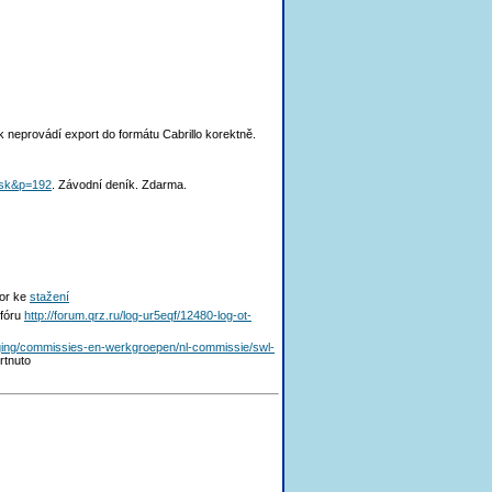
k neprovádí export do formátu Cabrillo korektně.
=sk&p=192
. Závodní deník. Zdarma.
bor ke
stažení
 fóru
http://forum.qrz.ru/log-ur5eqf/12480-log-ot-
iging/commissies-en-werkgroepen/nl-commissie/swl-
rtnuto