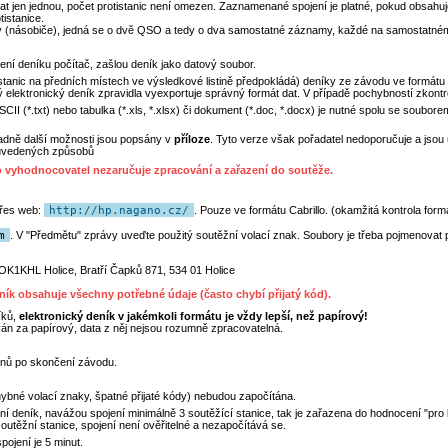
at jen jednou, počet protistanic není omezen. Zaznamenané spojení je platné, pokud obsahu
istanice.
 (násobiče), jedná se o dvě QSO a tedy o dva samostatné záznamy, každé na samostatné
oření deníku počítač, zašlou deník jako datový soubor.
tanic na předních místech ve výsledkové listině předpokládá) deníky ze závodu ve formátu 
ý elektronický deník zpravidla vyexportuje správný formát dat. V případě pochybností zkontr
SCII (*.txt) nebo tabulka (*.xls, *.xlsx) či dokument (*.doc, *.docx) je nutné spolu se soubo
adně další možnosti jsou popsány v
příloze
. Tyto verze však pořadatel nedoporučuje a jso
 uvedených způsobů
lo vyhodnocovatel nezaručuje zpracování a zařazení do soutěže.
přes web:
http://hp.nagano.cz/
. Pouze ve formátu Cabrillo. (okamžitá kontrola form
m
. V "Předmětu" zprávy uveďte použitý soutěžní volací znak. Soubory je třeba pojmenovat 
OK1KHL Holice, Bratří Čapků 871, 534 01 Holice
ník obsahuje všechny potřebné údaje (často chybí přijatý kód).
íků,
elektronický deník v jakémkoli formátu je vždy lepší, než papírový!
án za papírový, data z něj nejsou rozumně zpracovatelná.
dnů po skončení závodu.
bné volací znaky, špatné přijaté kódy) nebudou započítána.
ní deník, navážou spojení minimálně 3 soutěžící stanice, tak je zařazena do hodnocení "pro k
utěžní stanice, spojení není ověřitelné a nezapočítává se.
ojení je 5 minut.