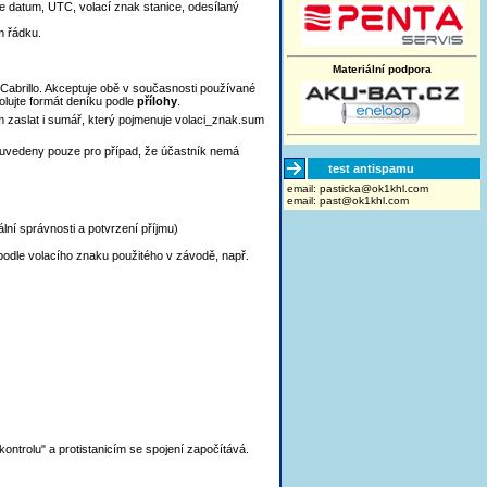
je
datum, UTC, volací znak stanice, odesílaný
m řádku.
Materiální podpora
Cabrillo. Akceptuje obě v současnosti používané
olujte formát deníku podle
přílohy
.
rem zaslat i sumář, který pojmenuje volaci_znak.sum
u uvedeny pouze pro případ, že účastník nemá
test antispamu
email:
moc.lhk1ko@akcitsap
email:
past@ok1khl.com
ální správnosti a potvrzení příjmu)
podle volacího znaku použitého v závodě, např.
ontrolu" a protistanicím se spojení započítává.