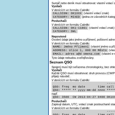
Sumář nebo deník musí obsahovat: vlastní volací
Vysílači
V denících ve formátu Cabrillo:
(vlastní volací znak)
CALLSIGN: OK1XXX
(jedna ze závodních katego
CATEGORY: MIXED
Posluchači
V denících ve formátu Cabrillo:
(vlastní volací znak)
CALLSIGN: OK1-11861
CATEGORY: SWL
Nepovinné
Osobní údaje jako jméno a příjmení, poštovní adre
V denících ve formátu Cabrillo:
(vlastní jméno a pří
NAME: Jméno Příjmení
(vlas
ADDRESS: Ulice 1, 000 00 Město
(vlastní e-
EMAIL: adres
a@d omena.com
Tyto údaje nebudou zveřejňovány.
Seznam QSO
Spojení musí být seřazena chronologicky, bez ohl
Vysílači
Každé QSO musí obsahovat:
druh provozu (CW/PH)
přijatý násobič.
V denících ve formátu Cabrillo:
                              -----
QSO: freq  mo date       time call 
QSO: ***** ** yyyy-mm-dd nnnn ****
např.
QSO: 3500  CW 2013-04-27 0400 OK1X
Posluchači
Zapisují
datum, UTC, volací znak poslouchané stan
V denících ve formátu Cabrillo:
                              -----
QSO: freq  mo date       time call 