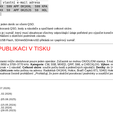
vlastní e-mail adresa
XX  599 APF OK1KHL  599 KPA
XX  59  APF OK2SJS  59  HOL
en jeden deník se všemi QSO.
akovaná QSO, body a násobiče a spočítané celkové skóre.
lo je i sumář, který musí obsahovat všechny odpovídající údaje potřebné pro výpočet koneč
rohlášení o dodržení podmínek závodu.
, USB Flash, SD/miniSD/mikroSD přikládá se i papírový sumář.
UBLIKACI V TISKU
stanici může obsluhovat pouze jeden operátor. Zúčastnit se mohou OK/OL/OM stanice. S k
–3650 a 3700–3770 kHz.
Kategorie
: CW, SSB, MIXED, QRP, SWL a CHECKLOG.
Výkon
: 
 znak = 1 násobič.
Celkové skóre
: součin počtu bodů a jedinečných násobičů.
Deníky
: do 1
k1khl.com
nebo poštou na adresu: Radioklub OK1KHL Holice, Bratří Čapků 871, 53401 Hol
bsahovat čestně prohlášení:
„Prohlašuji, že jsem dodržel povolovací podmínky a soutěžní p
07.2026)
.02.2026)
(05.08.2025)
(15.05.2024)
.02.2024)
(29.05.2023)