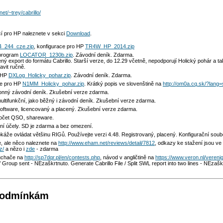
et/~trey/cabrillo/
cí pro HP naleznete v sekci
Download
.
4_244_cze.zip
, konfigurace pro HP
TR4W_HP_2014.zip
program
LOCATOR_1230b.zip
. Závodní deník. Zdarma.
ý export do formátu Cabrillo. Starší verze, do 12.29 včetně, nepodporují Holický pohár a ta
avit ručně.
o HP
DXLog_Holicky_pohar.zip
. Závodní deník. Zdarma.
ce pro HP
N1MM_Holicky_pohar.zip
. Krátký popis ve slovenštině na
http://om0a.cq.sk/?lang
nný závodní deník. Zkušební verze zdarma.
ultifunkční, jako běžný i závodní deník. Zkušební verze zdarma.
oftware, licencovaný a placený. Zkušební verze zdarma.
očet QSO, shareware.
ní účely. SD je zdarma a bez omezení.
káže ovládat většinu RIGů. Používejte verzi 4.48. Registrovaný, placený. Konfigurační sou
e, ale něco naleznete na
http://www.eham.net/reviews/detail/7812
, odkazy ke stažení jsou ve
z/
a nězo i
zde
- zdarma
uchače na
http://sp7dqr.pl/en/contests.php
, návod v angličtině na
https://www.veron.nl/veren
 Group sent - NEzaškrtnuto. Generate Cabrillo File / Split SWL report into two lines - NEzašk
 podmínkám