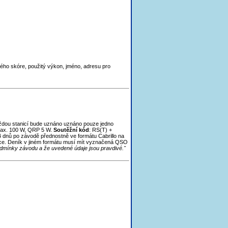
ného skóre, použitý výkon, jméno, adresu pro
aždou stanicí bude uznáno uznáno pouze jedno
max. 100 W, QRP 5 W.
Soutěžní kód
: RS(T) +
4 dnů po závodě přednostně ve formátu Cabrillo na
ice. Deník v jiném formátu musí mít vyznačená QSO
odmínky závodu a že uvedené údaje jsou pravdivé."