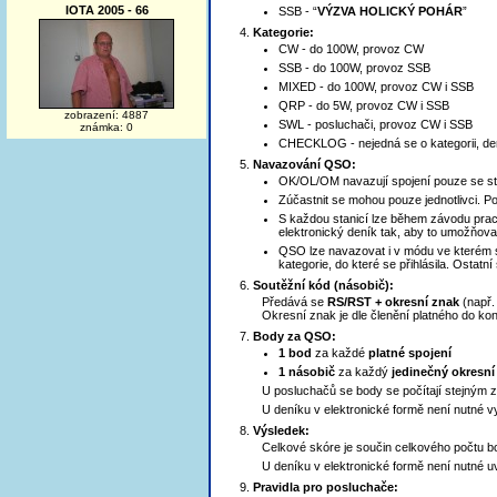
IOTA 2005 - 66
SSB - “
VÝZVA HOLICKÝ POHÁR
”
Kategorie:
CW - do 100W, provoz CW
SSB - do 100W, provoz SSB
MIXED - do 100W, provoz CW i SSB
QRP - do 5W, provoz CW i SSB
zobrazení: 4887
SWL - posluchači, provoz CW i SSB
známka: 0
CHECKLOG - nejedná se o kategorii, den
Navazování QSO:
OK/OL/OM navazují spojení pouze se s
Zúčastnit se mohou pouze jednotlivci. Po
S každou stanicí lze během závodu praco
elektronický deník tak, aby to umožňov
QSO lze navazovat i v módu ve kterém st
kategorie, do které se přihlásila. Ostatn
Soutěžní kód (násobič):
Předává se
RS/RST + okresní znak
(např.
Okresní znak je dle členění platného do 
Body za QSO:
1 bod
za každé
platné spojení
1 násobič
za každý
jedinečný okresní
U posluchačů se body se počítají stejným
U deníku v elektronické formě není nutné 
Výsledek:
Celkové skóre je součin celkového počtu b
U deníku v elektronické formě není nutné 
Pravidla pro posluchače: