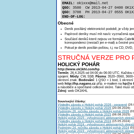
EMAIL:
 ok1xx
x@mail.net
QSO:
 3500  CW 2013-04-27 0400 OK1X
QSO:
 3708  PH 2013-04-27 0555 OK1X
END-OF-LOG:
Obecné
Deník posíláný elektronické podobě, je vždy j
Papírové deníky musí mít navíc vyznačená op
Součástí deníků které nejsou ve formátu Cabril
korespondenci (nestačí jen e-mail) a čestné p
Pokud je deník posílán poštou, t.j. na CD, DVD
STRUČNÁ VERZE PRO P
HOLICKÝ POHÁR
http://www.ok1khl.com/hp
Termín
: 26.4.2025 od 04:00 do 06:00 UTC. Každou 
spojení.
Módy
: CW, SSB.
Pásma
: 3520–3560, 3600
okresní znak.
Bodování
: 1 QSO = 1 bod, 1 okresní
web
http://hp.nagano.cz
příp. e-mailem na
h
p@o 
a násobiče a spočítané celkové skóre. Také musí o
Zdroj
: web OK1KHL
Související články:
Výsledky závodu o Holický pohár 2026 - opravené
(26.
Výsledky závodu o Holický pohár 2026
(20.06.2026)
Podmínky 26. ročníku závodu o Holický pohár 2026
(01
Výsledky závodu o Holický pohár 2025
(06.08.2025)
Holický pohár 2025 - vyhodnocení aktivovaných okresů
Výsledky závodu o Holický pohár 2024
(15.05.2024)
Holický pohár 2024 - vyhodnocení aktivovaných okresů
Podmínky 24. ročníku závodu o Holický pohár 2024
(01
Holický pohár 2023 - vyhodnocení aktivovaných okresů