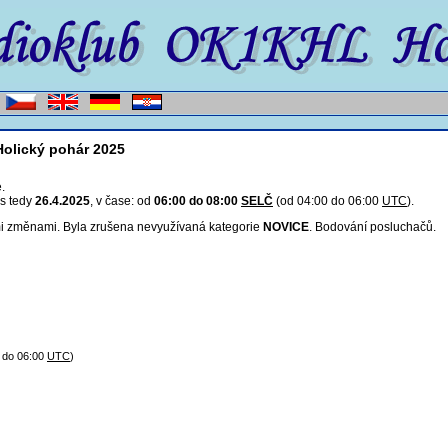
olický pohár 2025
.
os tedy
26.4.2025
, v čase: od
06:00 do 08:00
SELČ
(od 04:00 do 06:00
UTC
).
i změnami. Byla zrušena nevyužívaná kategorie
NOVICE
. Bodování posluchačů.
 do 06:00
UTC
)