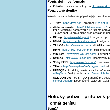
Popis definice formátu
Cabrillo
- definice formátu je na
http://www.kkn.n
Používané deníky
Několik vybraných deníků, případně jejich konfigura
TR4W
-
https://tr4w.net/
- program
tr4w_setup_
Atalanta Locator
-
http://ok1duo.nagano.cz/
- 
Pozn.: Atalanta Locator verze 12.30b má opraven
Takový deník je proto nutné před odesláním upr
DXLog
-
http://www.dxlog.net/
, konfigurace pr
N1MM
-
http://n1mm.hamdocs.com/
, konfigura
TR LOG
-
http://www.trlog.com/
od N6TR - výko
MixW
-
http://mixw.net/index.php
- multi mode, m
Win-Test
-
http://www.win-test.com/
- závodní s
UcxLog
-
http://www.ucxlog.de/
- neomezený p
SD by EI5DI
-
http://www.ei5di.com/
- pro závod
YPlog
-
http://www.qsl.net/ve6yp/yplog.html
- do
UR5EQF
- historický, domácí stránka nefunguj
ur5eqf.html
, český popis na
http://www.ok1cjb.c
SWL DQR Log
- od SP7DQR vhodný pro posl
contest-support/
. Doporučené nastavení: Call2 /
Holický pohár - příloha k
Formát deníku
Sumář