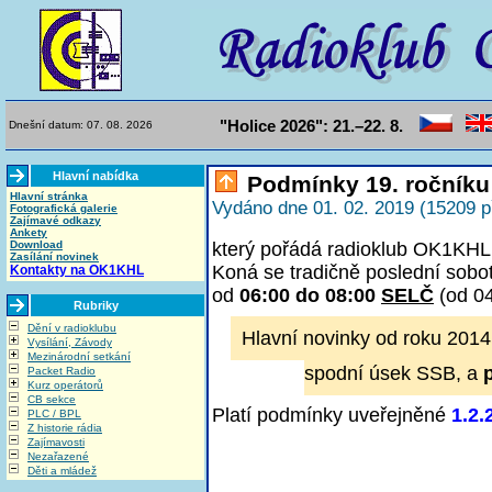
"Holice 2026": 21.–22. 8.
Dnešní datum: 07. 08. 2026
Hlavní nabídka
Podmínky 19. ročníku
Hlavní stránka
Vydáno dne 01. 02. 2019 (15209 p
Fotografická galerie
Zajímavé odkazy
Ankety
Download
který pořádá radioklub OK1KHL 
Zasílání novinek
Koná se tradičně poslední sobo
Kontakty na OK1KHL
od
06:00 do 08:00
SELČ
(od 0
Rubriky
Dění v radioklubu
Hlavní novinky od roku 2014
Vysílání, Závody
Mezinárodní setkání
spodní úsek SSB, a
Packet Radio
Kurz operátorů
CB sekce
Platí podmínky uveřejněné
1.2.
PLC / BPL
Z historie rádia
Zajímavosti
Nezařazené
Děti a mládež