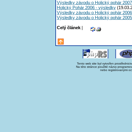
Výsledky závodu o Holický pohár 2007
Holický Pohár 2006 - výsledky
(19.03.
Výsledky závodu o Holický pohár 2006
Výsledky závodu o Holický pohár 2005
Celý článek
|
Tento web site byl vytvořen prostřednict
Na této stránce použité názvy programo
nebo registrovanými oc