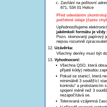
Zasílání na poštovní adre
871, 534 01 Holice
Před odesláním zkontroluj
potřebné údaje (často chyb
Upřednostňujeme elektronic
jakémkoli formátu je vždy 
Pozn. skenovaný papírový je
nejsou rozumně zpracovatel
Uzávěrka:
Všechny deníky musí být do
Vyhodnocení:
Všechna QSO, která obsah
přijaté kódy) nebudou zap
Pokud se stanicí, která n
minimálně 3 soutěžící sta
kontrolu" a protistanicím 
spojení méně než 3 soutěžn
nezapočítává se.
Tolerovaná vzájemná časov