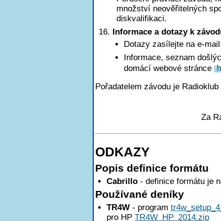
množství neověřitelných sp
diskvalifikaci.
Informace a dotazy k závod
Dotazy zasílejte na e-mai
Informace, seznam došlých
domácí webové stránce
Pořadatelem závodu je Radioklub
Za R
ODKAZY
Popis definice formátu
Cabrillo
- definice formátu je 
Používané deníky
TR4W
- program
tr4w_setup_4
pro HP
TR4W_HP_2014.zip