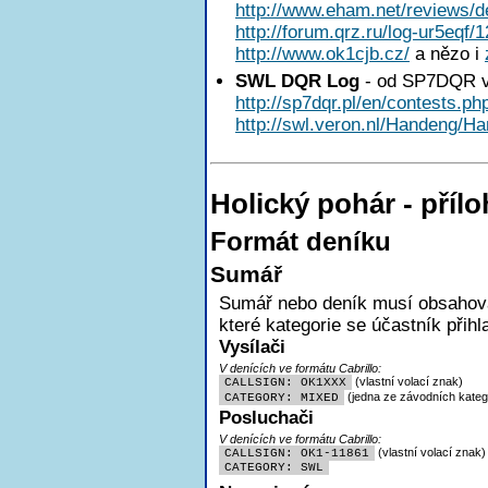
http://www.eham.net/reviews/de
http://forum.qrz.ru/log-ur5eqf/
http://www.ok1cjb.cz/
a nězo i
SWL DQR Log
- od SP7DQR v
http://sp7dqr.pl/en/contests.ph
http://swl.veron.nl/Handeng/Ha
Holický pohár - pří
Formát deníku
Sumář
Sumář nebo deník musí obsahovat
které kategorie se účastník přihl
Vysílači
V denících ve formátu Cabrillo:
(vlastní volací znak)
CALLSIGN: OK1XXX
(jedna ze závodních katego
CATEGORY: MIXED
Posluchači
V denících ve formátu Cabrillo:
(vlastní volací znak)
CALLSIGN: OK1-11861
CATEGORY: SWL