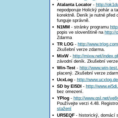
Atalanta Locator
-
http://ok1
nepodporuje Holický pohár a ta
korektně. Deník je nutné před 
funguje správně.
N1MM
- stránky programu
htt
popis ve slovenštině na
http:/
Zdarma
TR LOG
-
http://www.trlog.com
Zkušební verze zdarma.
MixW
-
http://mixw.net/index.p
závodní deník. Zkušební verz
Win-Test
-
http://www.win-test
placený. Zkušební verze zdar
UcxLog
-
http://www.ucxlog.de
SD by EI5DI
-
http://www.ei5di
bez omezení.
YPlog
-
http://www.qsl.net/ve6
Používejte verzi 4.48. Registr
stažení
UR5EQF
- historický, domácí 