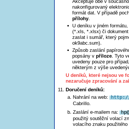
Akceptuje obě v současnos
nakonfigurovaný elektroni
formát dat. V případě poch
přílohy
.
U deníku v jiném formátu, 
(*.xls, *.xlsx) či dokumen
zaslat i sumář, který poj
ok9abc.sum).
Způsob zaslání papírového
popsány v
příloze
. Tyto 
uvedeny pouze pro případ
některým z výše uvedený
U deníků, které nejsou ve 
nezaručuje zpracování a za
Doručení deníků:
Nahrání na web:
http:/
Cabrillo.
Zaslání e-mailem na:
h
p
použitý soutěžní volací z
volacího znaku použitého 