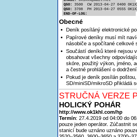
EMAIL:
 ok1xx
x@mail.net
QSO:
 3500  CW 2013-04-27 0400 OK1X
QSO:
 3708  PH 2013-04-27 0555 OK1X
END-OF-LOG:
Obecné
Deník posíláný elektronické p
Papírové deníky musí mít nav
násobiče a spočítané celkové 
Součástí deníků které nejsou v
obsahovat všechny odpovídajíc
skóre, použitý výkon, jméno, a
a čestné prohlášení o dodržen
Pokud je deník posílán poštou,
SD/miniSD/mikroSD přikládá se
STRUČNÁ VERZE P
HOLICKÝ POHÁR
http://www.ok1khl.com/hp
Termín
: 27.4.2019 od 04:00 do 0
pouze jeden operátor. Zúčastnit
stanicí bude uznáno uznáno pouze
3520–3560, 3600–3650 a 3700–3