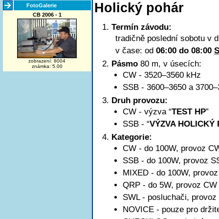
Holický pohár
FotoGalerie
CB 2006 - 1
Termín závodu:
tradičně poslední sobotu v 
v čase: od
06:00 do 08:00
zobrazení: 8004
Pásmo
80 m, v úsecích:
známka: 5.00
CW - 3520–3560 kHz
SSB -
3600–3650
a 3700–
Druh provozu:
CW - výzva “
TEST HP
”
SSB - “
VÝZVA HOLICKÝ
Kategorie:
CW - do 100W, provoz C
SSB - do 100W, provoz S
MIXED - do 100W, provo
QRP - do 5W, provoz CW
SWL - posluchači, provo
NOVICE - pouze pro držit