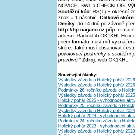
NOVICE, SWL a CHECKLOG.
Vý
Soutěžní kód
: RS(T) + okresní z
znak = 1 násobič.
Celkové skóre
Deníky
: do 14 dnů po závodě pře
http://hp.nagano.cz
příp. e-mail
adresu: Radioklub OK1KHL Holice,
jiném formátu musí mít vyznačen
skóre. Také musí obsahovat čest
povolovací podmínky a soutěžní 
pravdivé."
Zdroj
: web OK1KHL
Související články:
Výsledky závodu o Holický pohár 2026
Výsledky závodu o Holický pohár 2026
Podmínky 26. ročníku závodu o Holick
Výsledky závodu o Holický pohár 2025
Holický pohár 2025 - vyhodnocení akt
Podmínky 25. ročníku závodu o Holick
Výsledky závodu o Holický pohár 2024
Holický pohár 2024 - vyhodnocení akt
Podmínky 24. ročníku závodu o Holick
Holický pohár 2023 - vyhodnocení akt
Výsledky závodu o Holický pohár 2023