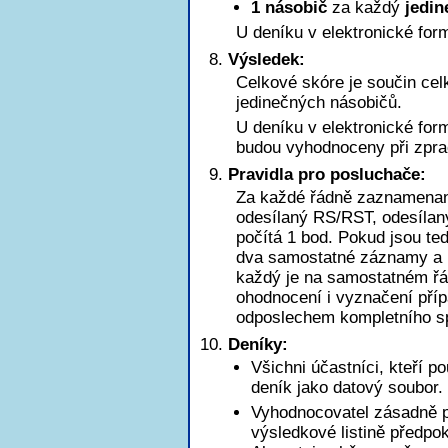
1 násobič
za každý
jedin
U deníku v elektronické for
Výsledek:
Celkové skóre je součin ce
jedinečných násobičů.
U deníku v elektronické for
budou vyhodnoceny při zpra
Pravidla pro posluchače:
Za každé řádně zaznamena
odesílaný RS/RST, odesílaný
počítá 1 bod. Pokud jsou t
dva samostatné záznamy a b
každý je na samostatném řá
ohodnocení i vyznačení pří
odposlechem kompletního sp
Deníky:
Všichni účastníci, kteří p
deník jako datový soubor.
Vyhodnocovatel zásadně pr
výsledkové listině předpo