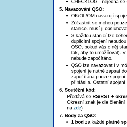
CHECKLOG - nejedná se o k
Navazování QSO:
OK/OL/OM navazují spoje
Zúčastnit se mohou pouze 
stanice, musí ji obsluhova
S každou stanicí lze běhe
duplicitní spojení nebudo
QSO, pokud vás o něj stan
tak, aby to umožňoval). 
nebude započítáno.
QSO lze navazovat i v mód
spojení je nutné zapsat d
započítána pouze spojení 
přihlásila. Ostatní spojení
Soutěžní kód:
Předává se
RS/RST + okres
Okresní znak je dle členěn
na
zde
)
Body za QSO:
1 bod
za každé
platné sp