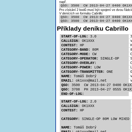
např.
QSO: 3500  CW 2013-04-27 0400 OK1X
Pro získání 2 bodů musí být spojení ve dvou řádcí
V denících ve formátu Cabrillo:
QSO: 3500  CW 2013-04-27 0400 OK1XX
QSO: 3500  CW 2013-04-27 0400 OK1K
Příklady deníku Cabrillo
START-OF-LOG:
 3.0
CALLSIGN:
 OK1XXX
CONTEST:
 HP
CATEGORY-BAND:
 80M
CATEGORY-MODE:
 CW
CATEGORY-OPERATOR:
 SINGLE-OP
CATEGORY-OVERLAY:
CATEGORY-POWER:
 LOW
CATEGORY-TRANSMITTER:
 ONE
NAME:
 Tomáš Dobrý
EMAIL:
 ok1xx
x@mail.net
QSO:
 3500  CW 2013-04-27 0400 OK1X
QSO:
 3708  PH 2013-04-27 0555 OK1X
END-OF-LOG:
START-OF-LOG:
 2.0
CALLSIGN:
 OK1XXX
CONTEST:
 HP
CATEGORY:
 SINGLE-OP 80M LOW MIXED
NAME:
 Tomáš Dobrý