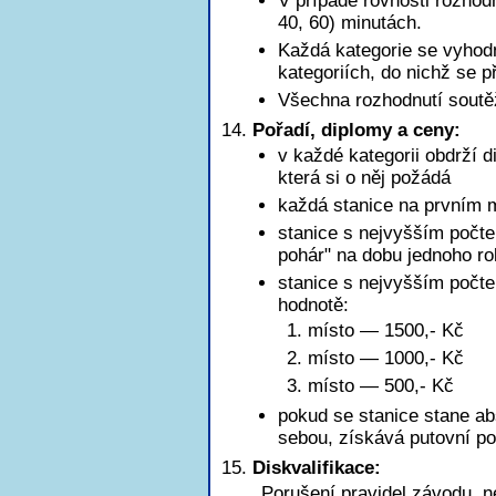
V případě rovnosti rozhod
40, 60) minutách.
Každá kategorie se vyhod
kategoriích, do nichž se př
Všechna rozhodnutí soutě
Pořadí, diplomy a ceny:
v každé kategorii obdrží d
která si o něj požádá
každá stanice na prvním m
stanice s nejvyšším počte
pohár" na dobu jednoho r
stanice s nejvyšším poč
hodnotě:
1. místo — 1500,- Kč
2. místo — 1000,- Kč
3. místo — 500,- Kč
pokud se stanice stane ab
sebou, získává putovní po
Diskvalifikace:
Porušení pravidel závodu, n