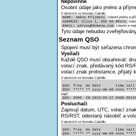
Nepovinné
Osobní údaje jako jméno a příjme
V denících ve formátu Cabrillo:
(vlastní jméno a pří
NAME: Jméno Příjmení
(vlas
ADDRESS: Ulice 1, 000 00 Město
(vlastní e-mai
EMAIL: adres
a@domena.com
Tyto údaje nebudou zveřejňovány
Seznam QSO
Spojení musí být seřazena chron
Vysílači
Každé QSO musí obsahovat:
dr
volací znak, předávaný kód RS/R
volací znak protistanice, přijatý
V denících ve formátu Cabrillo:
                              -----
QSO: freq  mo date       time call 
QSO: ***** ** yyyy-mm-dd nnnn ****
např.
QSO: 3500  CW 2013-04-27 0400 OK1X
Posluchači
Zapisují
datum, UTC, volací znak
RS/RST, odeslaný násobič a volac
V denících ve formátu Cabrillo:
                              -----
QSO: freq  mo date       time call 
QSO: ***** ** yyyy-mm-dd nnnn ****