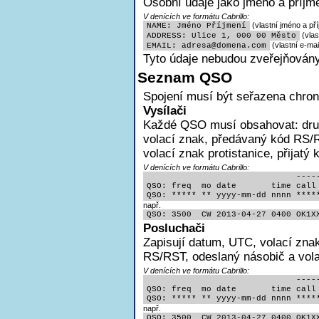
Osobní údaje jako jméno a příjme
V denících ve formátu Cabrillo:
(vlastní jméno a pří
NAME: Jméno Příjmení
(vlas
ADDRESS: Ulice 1, 000 00 Město
(vlastní e-mai
EMAIL: adres
a@domena.com
Tyto údaje nebudou zveřejňovány
Seznam QSO
Spojení musí být seřazena chron
Vysílači
Každé QSO musí obsahovat:
dr
volací znak, předávaný kód RS/R
volací znak protistanice, přijatý
V denících ve formátu Cabrillo:
                              -----
QSO: freq  mo date       time call 
QSO: ***** ** yyyy-mm-dd nnnn ****
např.
QSO: 3500  CW 2013-04-27 0400 OK1X
Posluchači
Zapisují
datum, UTC, volací znak
RS/RST, odeslaný násobič a volac
V denících ve formátu Cabrillo:
                              -----
QSO: freq  mo date       time call 
QSO: ***** ** yyyy-mm-dd nnnn ****
např.
QSO: 3500  CW 2013-04-27 0400 OK1X