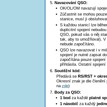
Navazování QSO:
OK/OL/OM navazují spoje
Zúčastnit se mohou pouze 
stanice, musí ji obsluhova
S každou stanicí lze běhe
duplicitní spojení nebudo
QSO, pokud vás o něj stan
tak, aby to umožňoval). 
nebude započítáno.
QSO lze navazovat i v mód
spojení je nutné zapsat d
započítána pouze spojení 
přihlásila. Ostatní spojení
Soutěžní kód:
Předává se
RS/RST + okres
Okresní znak je dle členěn
na
zde
)
Body za QSO:
1 bod
za každé
platné sp
1 násobič
za každý
jedin