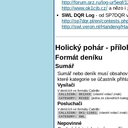
http://forum.qrz.ru/log-ur5eqf/
http://www.ok1cjb.cz/
a nězo i
SWL DQR Log
- od SP7DQR v
http://sp7dqr.pl/en/contests.ph
http://swl.veron.nl/Handeng/Ha
Holický pohár - pří
Formát deníku
Sumář
Sumář nebo deník musí obsahovat
které kategorie se účastník přihl
Vysílači
V denících ve formátu Cabrillo:
(vlastní volací znak)
CALLSIGN: OK1XXX
(jedna ze závodních katego
CATEGORY: MIXED
Posluchači
V denících ve formátu Cabrillo:
(vlastní volací znak)
CALLSIGN: OK1-11861
CATEGORY: SWL
Nepovinné