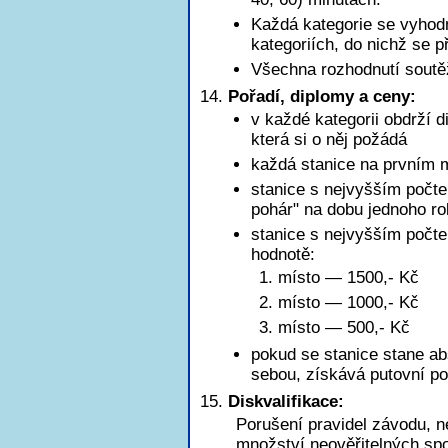
Každá kategorie se vyhod
kategoriích, do nichž se př
Všechna rozhodnutí soutě
Pořadí, diplomy a ceny:
v každé kategorii obdrží d
která si o něj požádá
každá stanice na prvním m
stanice s nejvyšším počte
pohár" na dobu jednoho r
stanice s nejvyšším poč
hodnotě:
1. místo — 1500,- Kč
2. místo — 1000,- Kč
3. místo — 500,- Kč
pokud se stanice stane ab
sebou, získává putovní po
Diskvalifikace:
Porušení pravidel závodu, n
množství neověřitelných sp