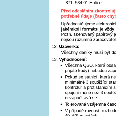
871, 534 01 Holice
Před odesláním zkontroluj
potřebné údaje (často chyb
Upřednostňujeme elektronic
jakémkoli formátu je vždy 
Pozn. skenovaný papírový je
nejsou rozumně zpracovatel
Uzávěrka:
Všechny deníky musí být do
Vyhodnocení:
Všechna QSO, která obsah
přijaté kódy) nebudou zap
Pokud se stanicí, která n
minimálně 3 soutěžící sta
kontrolu" a protistanicím 
spojení méně než 3 soutěžn
nezapočítává se.
Tolerovaná vzájemná časov
V případě rovnosti rozhod
40, 60) minutách.