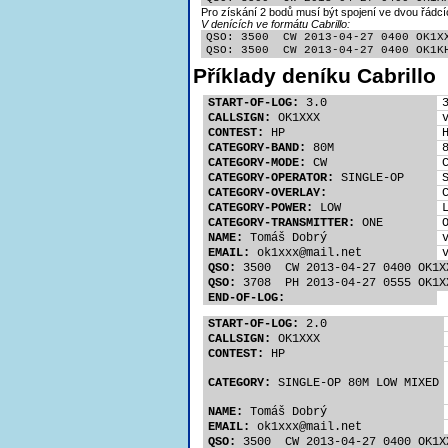
Pro získání 2 bodů musí být spojení ve dvou řádcí
V denících ve formátu Cabrillo:
QSO: 3500  CW 2013-04-27 0400 OK1XX
QSO: 3500  CW 2013-04-27 0400 OK1K
Příklady deníku Cabrillo
START-OF-LOG:
 3.0
CALLSIGN:
 OK1XXX
CONTEST:
 HP
CATEGORY-BAND:
 80M
CATEGORY-MODE:
 CW
CATEGORY-OPERATOR:
 SINGLE-OP
CATEGORY-OVERLAY:
CATEGORY-POWER:
 LOW
CATEGORY-TRANSMITTER:
 ONE
NAME:
 Tomáš Dobrý
EMAIL:
 ok1xx
x@mail.net
QSO:
 3500  CW 2013-04-27 0400 OK1X
QSO:
 3708  PH 2013-04-27 0555 OK1X
END-OF-LOG:
START-OF-LOG:
 2.0
CALLSIGN:
 OK1XXX
CONTEST:
 HP
CATEGORY:
 SINGLE-OP 80M LOW MIXED
NAME:
 Tomáš Dobrý
EMAIL:
 ok1xx
x@mail.net
QSO:
 3500  CW 2013-04-27 0400 OK1X