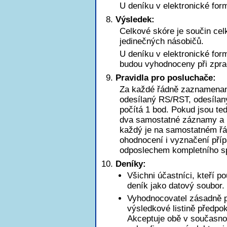
U deníku v elektronické for
Výsledek:
Celkové skóre je součin ce
jedinečných násobičů.
U deníku v elektronické for
budou vyhodnoceny při zpra
Pravidla pro posluchače:
Za každé řádně zaznamena
odesílaný RS/RST, odesílaný
počítá 1 bod. Pokud jsou t
dva samostatné záznamy a b
každý je na samostatném řá
ohodnocení i vyznačení pří
odposlechem kompletního sp
Deníky:
Všichni účastníci, kteří p
deník jako datový soubor.
Vyhodnocovatel zásadně pr
výsledkové listině předpo
Akceptuje obě v současnos