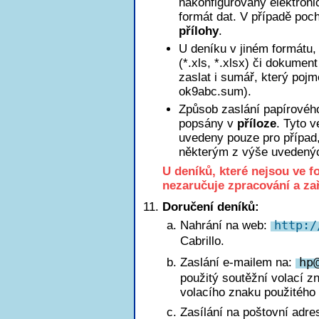
nakonfigurovaný elektroni
formát dat. V případě poch
přílohy
.
U deníku v jiném formátu, 
(*.xls, *.xlsx) či dokumen
zaslat i sumář, který poj
ok9abc.sum).
Způsob zaslání papírového
popsány v
příloze
. Tyto 
uvedeny pouze pro případ
některým z výše uvedený
U deníků, které nejsou ve 
nezaručuje zpracování a za
Doručení deníků:
Nahrání na web:
http:/
Cabrillo.
Zaslání e-mailem na:
h
p
použitý soutěžní volací z
volacího znaku použitého 
Zasílání na poštovní adre