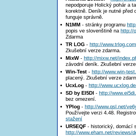
nepodporuje Holický pohár a ta
korektně. Deník je nutné před 
funguje správně.
N1MM
- stránky programu
htt
popis ve slovenštině na
http:/
Zdarma
TR LOG
-
http://www.trlog.com
Zkušební verze zdarma.
MixW
-
http://mixw.net/index.p
závodní deník. Zkušební verz
Win-Test
-
http://www.win-test
placený. Zkušební verze zdar
UcxLog
-
http://www.ucxlog.de
SD by EI5DI
-
http://www.ei5di
bez omezení.
YPlog
-
http://www.qsl.net/ve6
Používejte verzi 4.48. Registr
stažení
UR5EQF
- historický, domácí 
http://www.eham.net/reviews/de