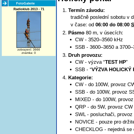
FotoGalerie
Radioklub 2013 - 71
Termín závodu:
tradičně poslední sobotu v 
v čase: od
06:00 do 08:00
Pásmo
80 m, v úsecích:
CW - 3520–3560 kHz
SSB -
3600–3650
a 3700–
zobrazení: 3666
známka: 0
Druh provozu:
CW - výzva “
TEST HP
”
SSB - “
VÝZVA HOLICKÝ
Kategorie:
CW - do 100W, provoz C
SSB - do 100W, provoz S
MIXED - do 100W, provo
QRP - do 5W, provoz CW
SWL - posluchači, provo
NOVICE - pouze pro držit
CHECKLOG - nejedná se o k