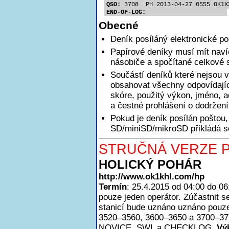
QSO:
 3708  PH 2013-04-27 0555 OK1X
END-OF-LOG:
Obecné
Deník posíláný elektronické p
Papírové deníky musí mít nav
násobiče a spočítané celkové 
Součástí deníků které nejsou v
obsahovat všechny odpovídajíc
skóre, použitý výkon, jméno, a
a čestné prohlášení o dodržen
Pokud je deník posílán poštou,
SD/miniSD/mikroSD přikládá se
STRUČNÁ VERZE P
HOLICKÝ POHÁR
http://www.ok1khl.com/hp
Termín
: 25.4.2015 od 04:00 do 0
pouze jeden operátor. Zúčastnit
stanicí bude uznáno uznáno pouze
3520–3560, 3600–3650 a 3700–3
NOVICE, SWL a CHECKLOG.
Vý