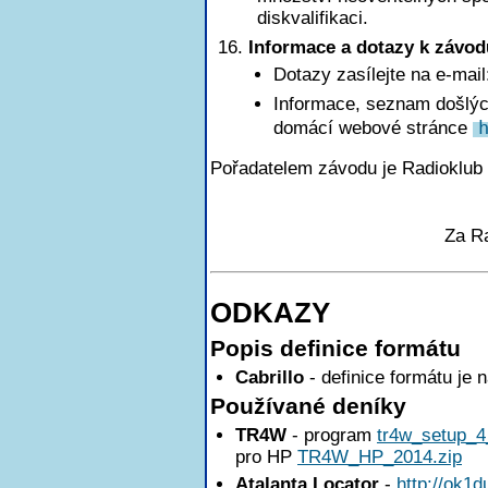
diskvalifikaci.
Informace a dotazy k závod
Dotazy zasílejte na e-mai
Informace, seznam došlých
domácí webové stránce
Pořadatelem závodu je Radioklub
Za R
ODKAZY
Popis definice formátu
Cabrillo
- definice formátu je 
Používané deníky
TR4W
- program
tr4w_setup_4
pro HP
TR4W_HP_2014.zip
Atalanta Locator
-
http://ok1