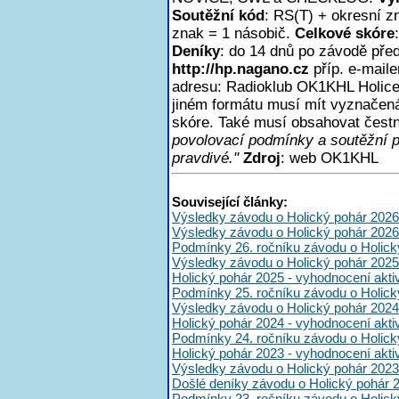
Soutěžní kód
: RS(T) + okresní z
znak = 1 násobič.
Celkové skóre
Deníky
: do 14 dnů po závodě pře
http://hp.nagano.cz
příp. e-mail
adresu: Radioklub OK1KHL Holice,
jiném formátu musí mít vyznačen
skóre. Také musí obsahovat čest
povolovací podmínky a soutěžní 
pravdivé."
Zdroj
: web OK1KHL
Související články:
Výsledky závodu o Holický pohár 2026
Výsledky závodu o Holický pohár 2026
Podmínky 26. ročníku závodu o Holick
Výsledky závodu o Holický pohár 2025
Holický pohár 2025 - vyhodnocení akt
Podmínky 25. ročníku závodu o Holick
Výsledky závodu o Holický pohár 2024
Holický pohár 2024 - vyhodnocení akt
Podmínky 24. ročníku závodu o Holick
Holický pohár 2023 - vyhodnocení akt
Výsledky závodu o Holický pohár 2023
Došlé deníky závodu o Holický pohár 
Podmínky 23. ročníku závodu o Holick