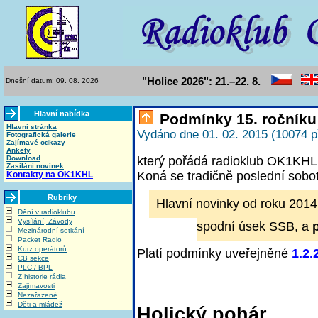
"Holice 2026": 21.–22. 8.
Dnešní datum: 09. 08. 2026
Hlavní nabídka
Podmínky 15. ročníku
Hlavní stránka
Vydáno dne 01. 02. 2015 (10074 p
Fotografická galerie
Zajímavé odkazy
Ankety
Download
který pořádá radioklub OK1KHL 
Zasílání novinek
Koná se tradičně poslední sobot
Kontakty na OK1KHL
Rubriky
Hlavní novinky od roku 2014
Dění v radioklubu
Vysílání, Závody
spodní úsek SSB, a
Mezinárodní setkání
Packet Radio
Kurz operátorů
Platí podmínky uveřejněné
1.2.
CB sekce
PLC / BPL
Z historie rádia
Zajímavosti
Nezařazené
Děti a mládež
Holický pohár