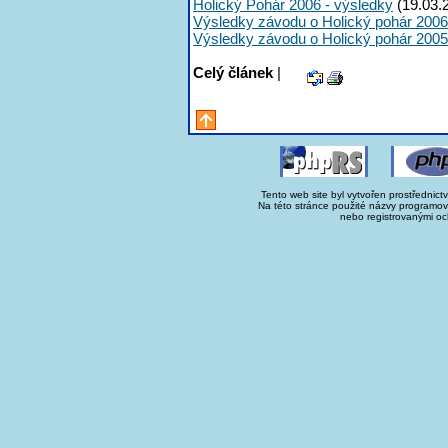
Holický Pohár 2006 - výsledky
(19.03.
Výsledky závodu o Holický pohár 2006
Výsledky závodu o Holický pohár 2005
Celý článek
|
Tento web site byl vytvořen prostřednict
Na této stránce použité názvy programo
nebo registrovanými oc