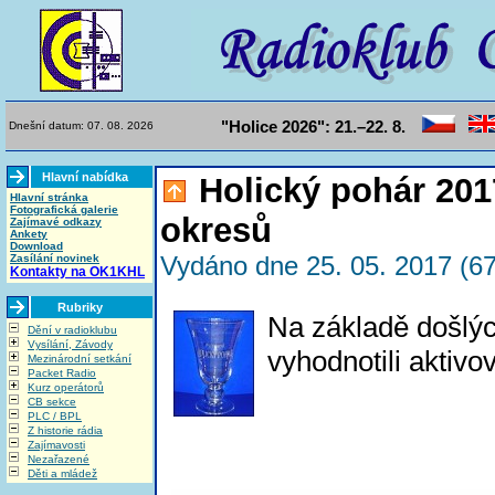
"Holice 2026": 21.–22. 8.
Dnešní datum: 07. 08. 2026
Hlavní nabídka
Holický pohár 201
Hlavní stránka
Fotografická galerie
okresů
Zajímavé odkazy
Ankety
Download
Vydáno dne 25. 05. 2017 (67
Zasílání novinek
Kontakty na OK1KHL
Rubriky
Na základě došlý
Dění v radioklubu
Vysílání, Závody
vyhodnotili aktiv
Mezinárodní setkání
Packet Radio
Kurz operátorů
CB sekce
PLC / BPL
Z historie rádia
Zajímavosti
Nezařazené
Děti a mládež