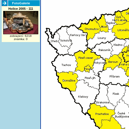
FotoGalerie
Holice 2005 - 111
zobrazení: 6218
známka: 0