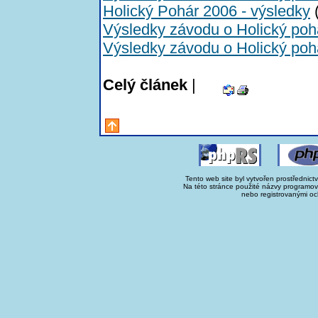
Holický Pohár 2006 - výsledky
(
Výsledky závodu o Holický poh
Výsledky závodu o Holický poh
Celý článek
|
Tento web site byl vytvořen prostřednict
Na této stránce použité názvy programo
nebo registrovanými oc