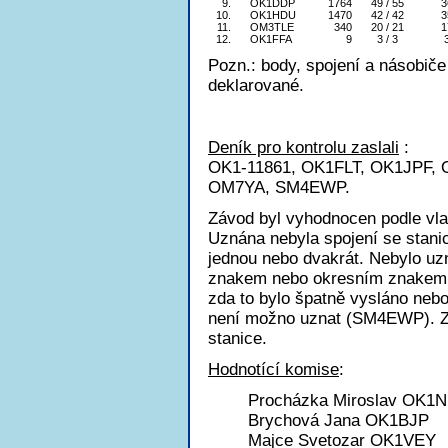
9.
OK1DDP
1764
49 / 55
3
10.
OK1HDU
1470
42 / 42
3
11.
OM3TLE
340
20 / 21
1
12.
OK1FFA
9
3 / 3
Pozn.: body, spojení a násobiče
deklarované.
Deník pro kontrolu zaslali
:
OK1-11861, OK1FLT, OK1JPF,
OM7YA, SM4EWP.
Závod byl vyhodnocen podle vl
Uznána nebyla spojení se stanic
jednou nebo dvakrát. Nebylo u
znakem nebo okresním znakem a 
zda to bylo špatně vysláno nebo
není možno uznat (SM4EWP). Z
stanice.
Hodnotící komise
:
Procházka Miroslav OK1
Brychová Jana OK1BJP
Majce Svetozar OK1VEY