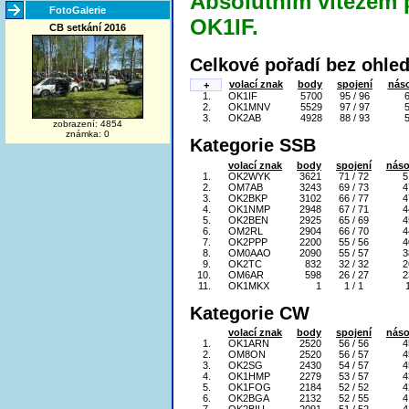
Absolutním vítězem p
FotoGalerie
OK1IF.
CB setkání 2016
Celkové pořadí bez ohled
volací znak
body
spojení
nás
+
1.
OK1IF
5700
95 / 96
2.
OK1MNV
5529
97 / 97
3.
OK2AB
4928
88 / 93
zobrazení: 4854
známka: 0
Kategorie SSB
volací znak
body
spojení
náso
1.
OK2WYK
3621
71 / 72
5
2.
OM7AB
3243
69 / 73
4
3.
OK2BKP
3102
66 / 77
4
4.
OK1NMP
2948
67 / 71
4
5.
OK2BEN
2925
65 / 69
4
6.
OM2RL
2904
66 / 70
4
7.
OK2PPP
2200
55 / 56
4
8.
OM0AAO
2090
55 / 57
3
9.
OK2TC
832
32 / 32
2
10.
OM6AR
598
26 / 27
2
11.
OK1MKX
1
1 / 1
Kategorie CW
volací znak
body
spojení
náso
1.
OK1ARN
2520
56 / 56
4
2.
OM8ON
2520
56 / 57
4
3.
OK2SG
2430
54 / 57
4
4.
OK1HMP
2279
53 / 57
4
5.
OK1FOG
2184
52 / 52
4
6.
OK2BGA
2132
52 / 55
4