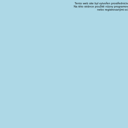
Tento web site byl vytvořen prostřednict
Na této stránce použité názvy programo
nebo registrovanými oc