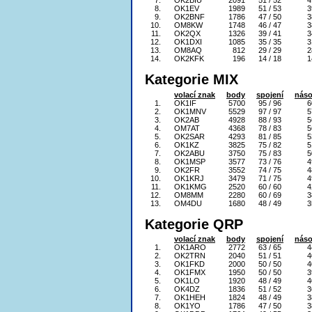
7.
OK2BIU
2091
51 / 52
4
8.
OK1EV
1989
51 / 53
3
9.
OK2BNF
1786
47 / 50
3
10.
OM8KW
1748
46 / 47
3
11.
OK2QX
1326
39 / 41
3
12.
OK1DXI
1085
35 / 35
3
13.
OM8AQ
812
29 / 29
2
14.
OK2KFK
196
14 / 18
1
Kategorie MIX
volací znak
body
spojení
náso
1.
OK1IF
5700
95 / 96
6
2.
OK1MNV
5529
97 / 97
5
3.
OK2AB
4928
88 / 93
5
4.
OM7AT
4368
78 / 83
5
5.
OK2SAR
4293
81 / 85
5
6.
OK1KZ
3825
75 / 82
5
7.
OK2ABU
3750
75 / 83
5
8.
OK1MSP
3577
73 / 76
4
9.
OK2FR
3552
74 / 75
4
10.
OK1KRJ
3479
71 / 75
4
11.
OK1KMG
2520
60 / 60
4
12.
OM8MM
2280
60 / 69
3
13.
OM4DU
1680
48 / 49
3
Kategorie QRP
volací znak
body
spojení
náso
1.
OK1ARO
2772
63 / 65
4
2.
OK2TRN
2040
51 / 51
4
3.
OK1FKD
2000
50 / 50
4
4.
OK1FMX
1950
50 / 50
3
5.
OK1LO
1920
48 / 49
4
6.
OK4DZ
1836
51 / 52
3
7.
OK1HEH
1824
48 / 49
3
8.
OK1YO
1786
47 / 50
3