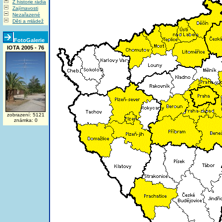
Z historie rádia
Zajímavosti
Nezařazené
Děti a mládež
FotoGalerie
IOTA 2005 - 76
zobrazení: 5121
známka: 0