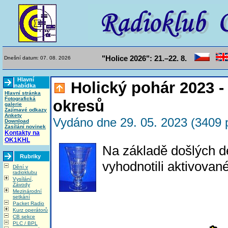
"Holice 2026": 21.–22. 8.
Dnešní datum: 07. 08. 2026
Hlavní
Holický pohár 2023 -
nabídka
Hlavní stránka
Fotografická
okresů
galerie
Zajímavé odkazy
Ankety
Vydáno dne 29. 05. 2023 (3409 p
Download
Zasílání novinek
Kontakty na
OK1KHL
Na základě došlých d
Rubriky
vyhodnotili aktivova
Dění v
radioklubu
Vysílání,
Závody
Mezinárodní
setkání
Packet Radio
Kurz operátorů
CB sekce
PLC / BPL